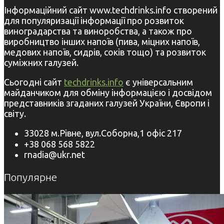
Інформаційний сайт www.techdrinks.info створений
для популяризації інформації про розвиток
виноградарства та виноробства, а також про
виробництво інших напоїв (пива, міцних напоїв,
медових напоїв, сидрів, соків тощо) та розвиток
суміжних галузей.
Сьогодні сайт
techdrinks.info
є універсальним
майданчиком для обміну інформацією і досвідом
представників згаданих галузей України, Європи і
світу.
33028 м.Рівне, вул.Соборна,1 офіс 217
+38 068 568 5822
rnadia@ukr.net
Популярне