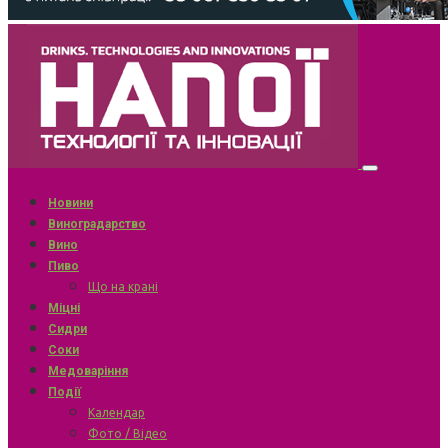
Новини
Виноградарство
Вино
Пиво
Що на крані
Міцні
Сидри
Соки
Медоваріння
Події
Календар
Фото / Відео