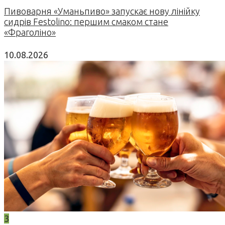
Пивоварня «Уманьпиво» запускає нову лінійку
сидрів Festolino: першим смаком стане
«Фраголіно»
10.08.2026
3