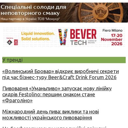
У тренді
«Волинський Бровар» відкриє виробничі секрети
під час бізнес-туру Beer&Craft Drink Forum 2026
Пивоварня «Уманьпиво» запускає нову лінійку
сидрів Festolino: першим смаком стане
«Фраголіно»
Міжнародний день пива: виклики та нові
можливості українського пивоваріння