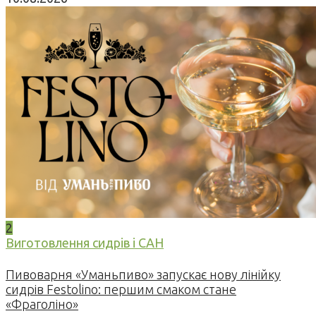
2
Виготовлення сидрів і САН
Пивоварня «Уманьпиво» запускає нову лінійку
сидрів Festolino: першим смаком стане
«Фраголіно»