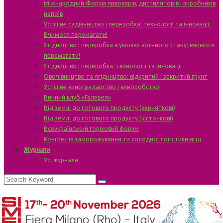
Міжнародний Форум пивоварів, дистиляторів і виробників
напоїв
Успішне садівництво і переробка: технології та інновації.
Вчимося перемагати!
Ягідництво і переробка в умовах воєнного стану: вчимося
перемагати!
Ягідництво і переробка: технології та інновації
Овочівництво та ягідництво: відкритий і закритий ґрунт
Успішне виноградарство і виноробство
Винний клуб «Галерея»
Від землі до готового продукту (зерняткові)
Від землі до готового продукту (кісточкові)
Всеукраїнський горіховий форум
Конгрес із заморожування та холодної логістики ягід
Журнали
Усі журнали