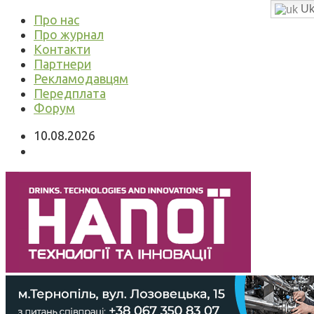
Uk
Про нас
Про журнал
Контакти
Партнери
Рекламодавцям
Передплата
Форум
10.08.2026