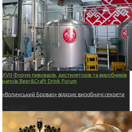
XVII Форум пивоварів, дистиляторів та виробників
напоїв Beer&Craft Drink Forum
«Волинський Бровар» відкриє виробничі секрети
10.08.2026