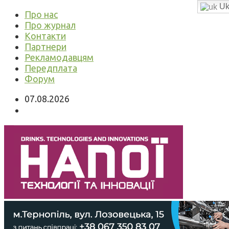
Uk
Про нас
Про журнал
Контакти
Партнери
Рекламодавцям
Передплата
Форум
07.08.2026