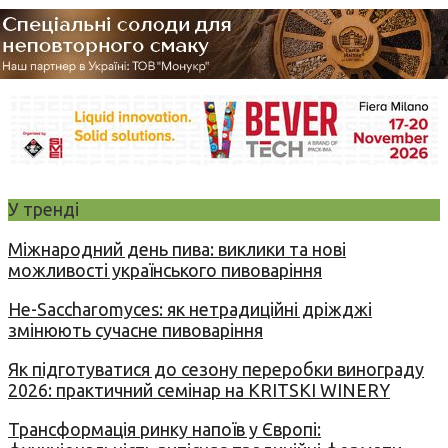
У тренді
Міжнародний день пива: виклики та нові
можливості українського пивоваріння
Не-Saccharomyces: як нетрадиційні дріжджі
змінюють сучасне пивоваріння
Як підготуватися до сезону переробки винограду
2026: практичний семінар на KRITSKI WINERY
Трансформація ринку напоїв у Європі: