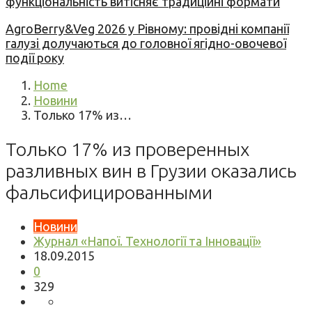
функціональність витісняє традиційні формати
AgroBerry&Veg 2026 у Рівному: провідні компанії
галузі долучаються до головної ягідно-овочевої
події року
Home
Новини
Только 17% из…
Только 17% из проверенных
разливных вин в Грузии оказались
фальсифицированными
Новини
Журнал «Напої. Технології та Інновації»
18.09.2015
0
329