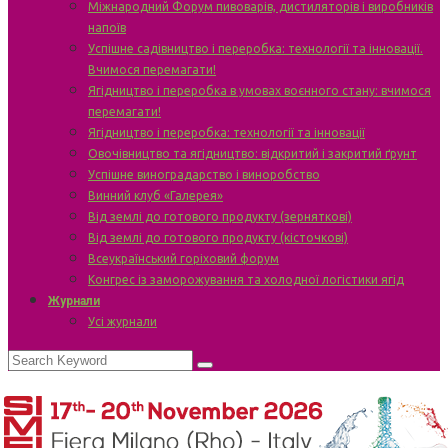
Міжнародний Форум пивоварів, дистиляторів і виробників
напоїв
Успішне садівництво і переробка: технології та інновації.
Вчимося перемагати!
Ягідництво і переробка в умовах воєнного стану: вчимося
перемагати!
Ягідництво і переробка: технології та інновації
Овочівництво та ягідництво: відкритий і закритий ґрунт
Успішне виноградарство і виноробство
Винний клуб «Галерея»
Від землі до готового продукту (зерняткові)
Від землі до готового продукту (кісточкові)
Всеукраїнський горіховий форум
Конгрес із заморожування та холодної логістики ягід
Журнали
Усі журнали