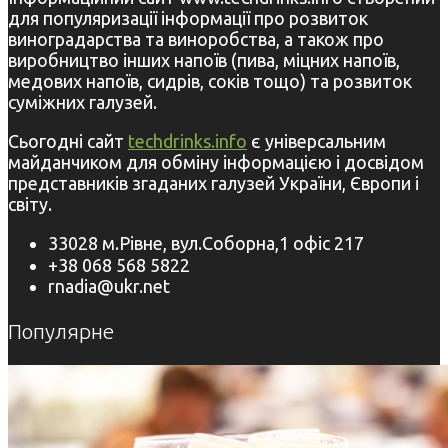
для популяризації інформації про розвиток
виноградарства та виноробства, а також про
виробництво інших напоїв (пива, міцних напоїв,
медових напоїв, сидрів, соків тощо) та розвиток
суміжних галузей.
Сьогодні сайт
techdrinks.info
є універсальним
майданчиком для обміну інформацією і досвідом
представників згаданих галузей України, Європи і
світу.
33028 м.Рівне, вул.Соборна,1 офіс 217
+38 068 568 5822
rnadia@ukr.net
Популярне