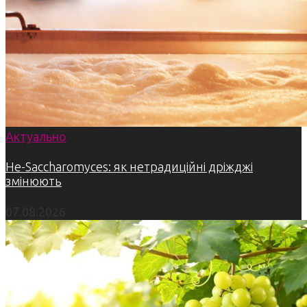
Актуально
Не-Saccharomyces: як нетрадиційні дріжджі
змінюють
07.08.2026