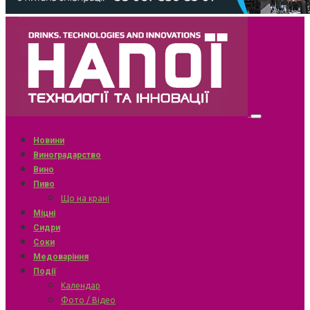
Новини
Виноградарство
Вино
Пиво
Що на крані
Міцні
Сидри
Соки
Медоваріння
Події
Календар
Фото / Відео