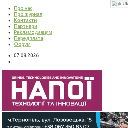
Uk
Про нас
Про журнал
Контакти
Партнери
Рекламодавцям
Передплата
Форум
07.08.2026