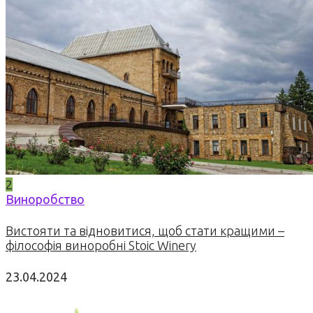
2
Виноробство
Вистояти та відновитися, щоб стати кращими –
філософія виноробні Stoic Winery
23.04.2024