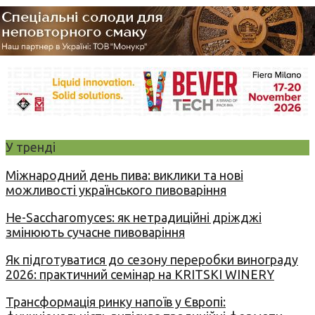
У тренді
Міжнародний день пива: виклики та нові
можливості українського пивоваріння
Не-Saccharomyces: як нетрадиційні дріжджі
змінюють сучасне пивоваріння
Як підготуватися до сезону переробки винограду
2026: практичний семінар на KRITSKI WINERY
Трансформація ринку напоїв у Європі: