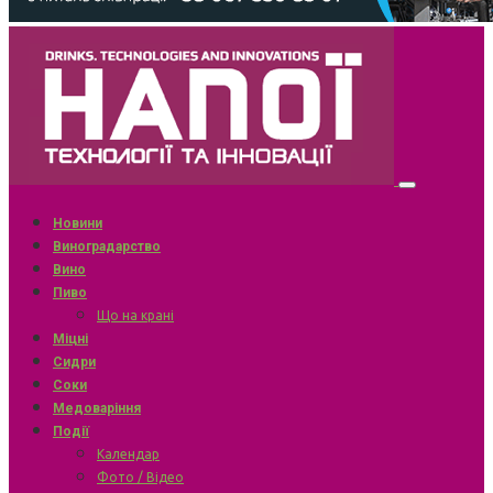
Новини
Виноградарство
Вино
Пиво
Що на крані
Міцні
Сидри
Соки
Медоваріння
Події
Календар
Фото / Відео