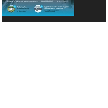
© 2013-2026 Засновники: Конєва К.В., Ящук Н.І.
Назва, концепція та дизайн проєктів медіагрупи
«Технології та Інновації» охороняється Законом
«Про авторське право». Редакція не відповідає за
тексти рекламних оголошень. Думка редакції
може не збігатися з точками зору авторів
публікацій. Передрук – з письмового дозволу
авторів проєкту.