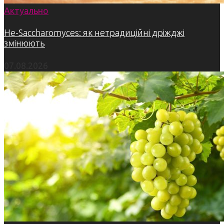
Актуально
Не-Saccharomyces: як нетрадиційні дріжджі
змінюють
07.08.2026