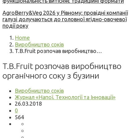
функціональність витісняє традиційні формати
AgroBerry&Veg 2026 у Рівному: провідні компанії
галузі долучаються до головної ягідно-овочевої
події року
Home
Виробництво соків
T.B.Fruit розпочав виробництво…
T.B.Fruit розпочав виробництво
органічного соку з бузини
Виробництво соків
Журнал «Напої. Технології та Інновації»
26.03.2018
0
564