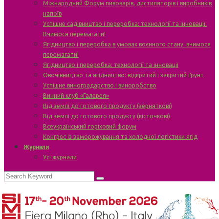
Міжнародний Форум пивоварів, дистиляторів і виробників
напоїв
Успішне садівництво і переробка: технології та інновації.
Вчимося перемагати!
Ягідництво і переробка в умовах воєнного стану: вчимося
перемагати!
Ягідництво і переробка: технології та інновації
Овочівництво та ягідництво: відкритий і закритий ґрунт
Успішне виноградарство і виноробство
Винний клуб «Галерея»
Від землі до готового продукту (зерняткові)
Від землі до готового продукту (кісточкові)
Всеукраїнський горіховий форум
Конгрес із заморожування та холодної логістики ягід
Журнали
Усі журнали