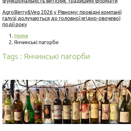
функціональність витісняє традиційні формати
AgroBerry&Veg 2026 у Рівному: провідні компанії
галузі долучаються до головної ягідно-овочевої
події року
Home
Янчинські пагорби
Tags : Янчинські пагорби