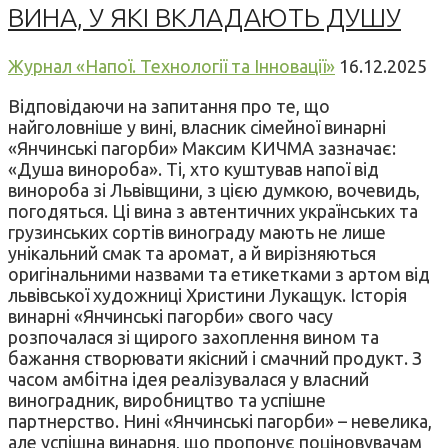
ВИНА, У ЯКІ ВКЛАДАЮТЬ ДУШУ
Журнал «Напої. Технології та Інновації»
16.12.2025
Відповідаючи на запитання про те, що
найголовніше у вині, власник сімейної винарні
«Янчинські пагорби» Максим КИЧМА зазначає:
«Душа винороба». Ті, хто куштував напої від
винороба зі Львівщини, з цією думкою, вочевидь,
погодяться. Ці вина з автентичних українських та
грузинських сортів винограду мають не лише
унікальний смак та аромат, а й вирізняються
оригінальними назвами та етикетками з артом від
львівської художниці Христини Лукащук. Історія
винарні «Янчинські пагорби» свого часу
розпочалася зі щирого захоплення вином та
бажання створювати якісний і смачний продукт. З
часом амбітна ідея реалізувалася у власний
виноградник, виробництво та успішне
партнерство. Нині «Янчинські пагорби» – невелика,
але успішна винарня, що пропонує поціновувачам