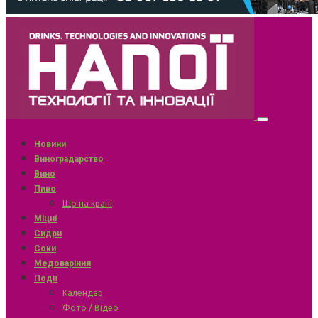
Новини
Виноградарство
Вино
Пиво
Що на крані
Міцні
Сидри
Соки
Медоваріння
Події
Календар
Фото / Відео