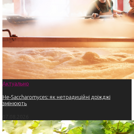
Актуально
Не-Saccharomyces: як нетрадиційні дріжджі
змінюють
07.08.2026