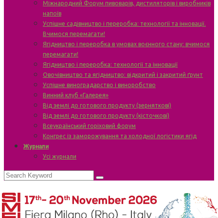
Міжнародний Форум пивоварів, дистиляторів і виробників
напоїв
Успішне садівництво і переробка: технології та інновації.
Вчимося перемагати!
Ягідництво і переробка в умовах воєнного стану: вчимося
перемагати!
Ягідництво і переробка: технології та інновації
Овочівництво та ягідництво: відкритий і закритий ґрунт
Успішне виноградарство і виноробство
Винний клуб «Галерея»
Від землі до готового продукту (зерняткові)
Від землі до готового продукту (кісточкові)
Всеукраїнський горіховий форум
Конгрес із заморожування та холодної логістики ягід
Журнали
Усі журнали