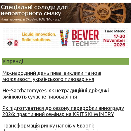
У тренді
Міжнародний день пива: виклики та нові
можливості українського пивоваріння
Не-Saccharomyces: як нетрадиційні дріжджі
змінюють сучасне пивоваріння
Як підготуватися до сезону переробки винограду
2026: практичний семінар на KRITSKI WINERY
Трансформація ринку напоїв у Європі: