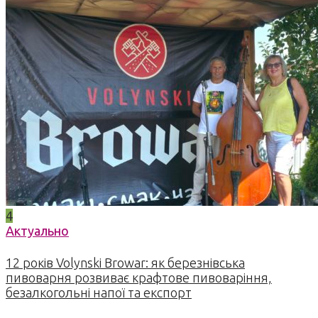
4
Актуально
12 років Volynski Browar: як березнівська
пивоварня розвиває крафтове пивоваріння,
безалкогольні напої та експорт