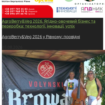
AgroBerry&Veg 2026. Ягідно-овочевий бізнес та
переробка: технології, інновації, успіх
AgroBerry&Veg 2026 у Рівному: провідні
05.08.2026