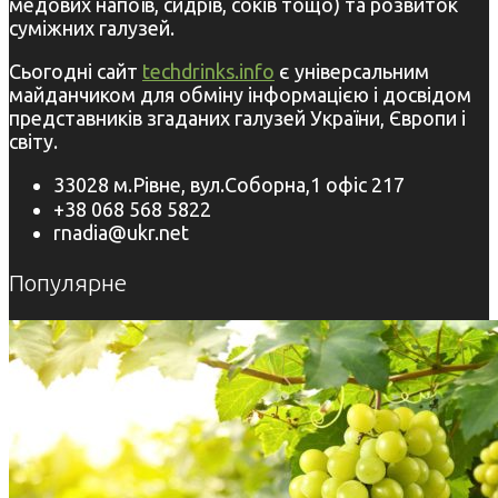
медових напоїв, сидрів, соків тощо) та розвиток
суміжних галузей.
Сьогодні сайт
techdrinks.info
є універсальним
майданчиком для обміну інформацією і досвідом
представників згаданих галузей України, Європи і
світу.
33028 м.Рівне, вул.Соборна,1 офіс 217
+38 068 568 5822
rnadia@ukr.net
Популярне