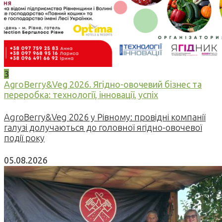
3
AgroBerry&Veg 2026. Ягідно-овочевий бізнес та
переробка: технології, інновації, успіх
AgroBerry&Veg 2026 у Рівному: провідні компанії
галузі долучаються до головної ягідно-овочевої
події року
05.08.2026