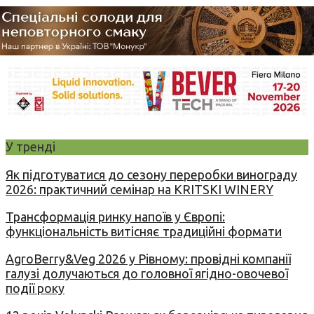
У тренді
Як підготуватися до сезону переробки винограду
2026: практичний семінар на KRITSKI WINERY
Трансформація ринку напоїв у Європі:
функціональність витісняє традиційні формати
AgroBerry&Veg 2026 у Рівному: провідні компанії
галузі долучаються до головної ягідно-овочевої
події року