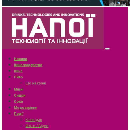
Новини
Виноградарство
Вино
Пиво
Що на крані
Міцні
Сидри
Соки
Медоваріння
Події
Календар
Фото / Відео