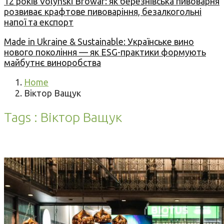
12 років Volynski Browar: як березнівська пивоварня
розвиває крафтове пивоваріння, безалкогольні
напої та експорт
Made in Ukraine & Sustainable: Українське вино
нового покоління — як ESG-практики формують
майбутнє виноробства
Home
Віктор Ващук
Tags : Віктор Ващук