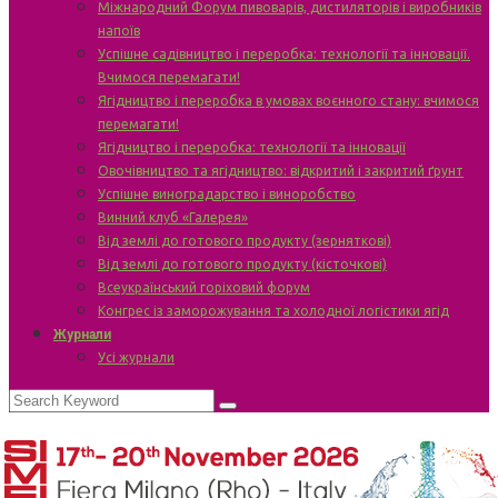
Міжнародний Форум пивоварів, дистиляторів і виробників
напоїв
Успішне садівництво і переробка: технології та інновації.
Вчимося перемагати!
Ягідництво і переробка в умовах воєнного стану: вчимося
перемагати!
Ягідництво і переробка: технології та інновації
Овочівництво та ягідництво: відкритий і закритий ґрунт
Успішне виноградарство і виноробство
Винний клуб «Галерея»
Від землі до готового продукту (зерняткові)
Від землі до готового продукту (кісточкові)
Всеукраїнський горіховий форум
Конгрес із заморожування та холодної логістики ягід
Журнали
Усі журнали