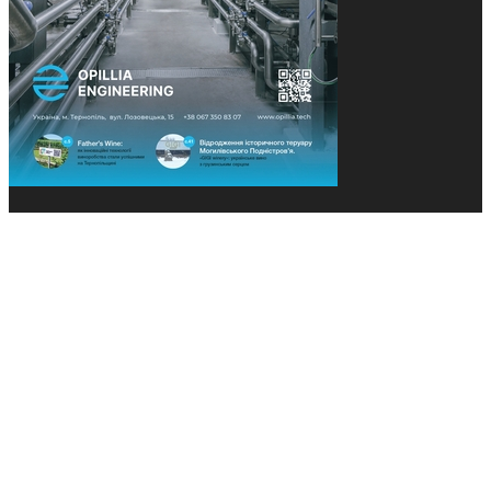
© 2013-2026 Засновники: Конєва К.В., Ящук Н.І.
Назва, концепція та дизайн проєктів медіагрупи
«Технології та Інновації» охороняється Законом
«Про авторське право». Редакція не відповідає за
тексти рекламних оголошень. Думка редакції
може не збігатися з точками зору авторів
публікацій. Передрук – з письмового дозволу
авторів проєкту.