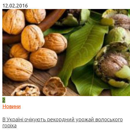
12.02.2016
2
Новини
В Україні очікують рекордний урожай волоського
горіха