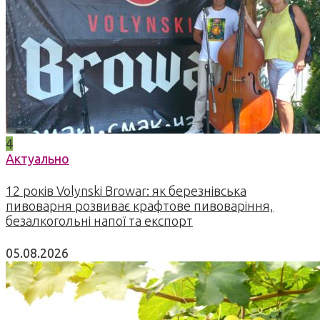
4
Актуально
12 років Volynski Browar: як березнівська
пивоварня розвиває крафтове пивоваріння,
безалкогольні напої та експорт
05.08.2026