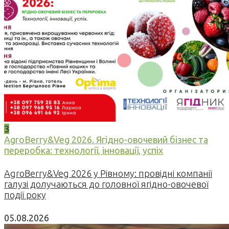
3
AgroBerry&Veg 2026. Ягідно-овочевий бізнес та
переробка: технології, інновації, успіх
AgroBerry&Veg 2026 у Рівному: провідні компанії
галузі долучаються до головної ягідно-овочевої
події року
05.08.2026