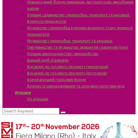
Міжнародний Форум пивоварів, дистиляторів і виробників
напоїв
Успішне садівництво і переробка: технології та інновації.
Вчимося перемагати!
Ягідництво і переробка в умовах воєнного стану: вчимося
перемагати!
Ягідництво і переробка: технології та інновації
Овочівництво та ягідництво: відкритий і закритий ґрунт
Успішне виноградарство і виноробство
Винний клуб «Галерея»
Від землі до готового продукту (зерняткові)
Від землі до готового продукту (кісточкові)
Всеукраїнський горіховий форум
Конгрес із заморожування та холодної логістики ягід
Журнали
Усі журнали