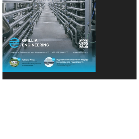
© 2013-2026 Засновники: Конєва К.В., Ящук Н.І.
Назва, концепція та дизайн проєктів медіагрупи
«Технології та Інновації» охороняється Законом
«Про авторське право». Редакція не відповідає за
тексти рекламних оголошень. Думка редакції
може не збігатися з точками зору авторів
публікацій. Передрук – з письмового дозволу
авторів проєкту.