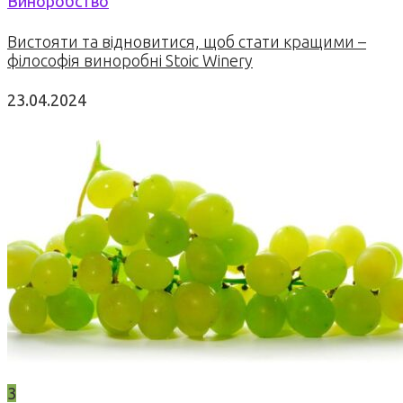
Виноробство
Вистояти та відновитися, щоб стати кращими –
філософія виноробні Stoic Winery
23.04.2024
3