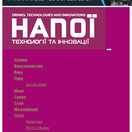
Новини
Виноградарство
Вино
Пиво
Що на крані
Міцні
Сидри
Соки
Медоваріння
Події
Календар
Фото / Відео