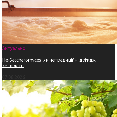
Актуально
Не-Saccharomyces: як нетрадиційні дріжджі
змінюють
07.08.2026