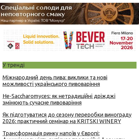
У тренді
Міжнародний день пива: виклики та нові
можливості українського пивоваріння
Не-Saccharomyces: як нетрадиційні дріжджі
змінюють сучасне пивоваріння
Як підготуватися до сезону переробки винограду
2026: практичний семінар на KRITSKI WINERY
Трансформація ринку напоїв у Європі: