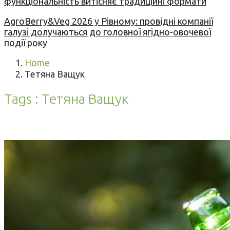
функціональність витісняє традиційні формати
AgroBerry&Veg 2026 у Рівному: провідні компанії
галузі долучаються до головної ягідно-овочевої
події року
Home
Тетяна Ващук
Tags : Тетяна Ващук