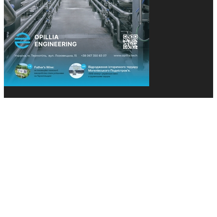
© 2013-2026 Засновники: Конєва К.В., Ящук Н.І.
Назва, концепція та дизайн проєктів медіагрупи
«Технології та Інновації» охороняється Законом
«Про авторське право». Редакція не відповідає за
тексти рекламних оголошень. Думка редакції
може не збігатися з точками зору авторів
публікацій. Передрук – з письмового дозволу
авторів проєкту.