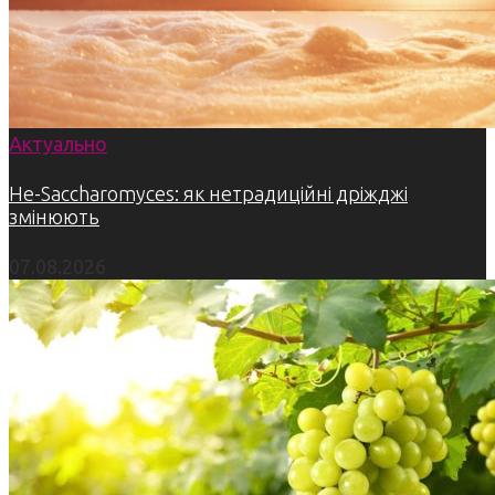
Актуально
Не-Saccharomyces: як нетрадиційні дріжджі
змінюють
07.08.2026