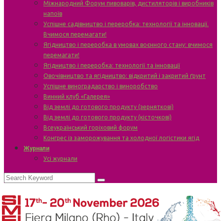
Міжнародний Форум пивоварів, дистиляторів і виробників
напоїв
Успішне садівництво і переробка: технології та інновації.
Вчимося перемагати!
Ягідництво і переробка в умовах воєнного стану: вчимося
перемагати!
Ягідництво і переробка: технології та інновації
Овочівництво та ягідництво: відкритий і закритий ґрунт
Успішне виноградарство і виноробство
Винний клуб «Галерея»
Від землі до готового продукту (зерняткові)
Від землі до готового продукту (кісточкові)
Всеукраїнський горіховий форум
Конгрес із заморожування та холодної логістики ягід
Журнали
Усі журнали