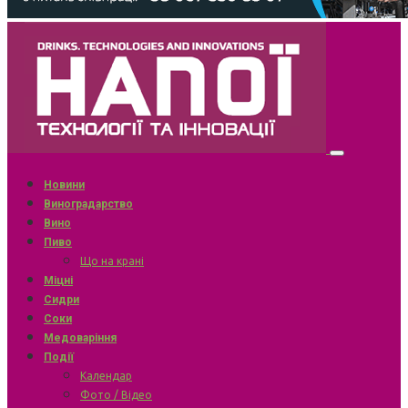
Новини
Виноградарство
Вино
Пиво
Що на крані
Міцні
Сидри
Соки
Медоваріння
Події
Календар
Фото / Відео