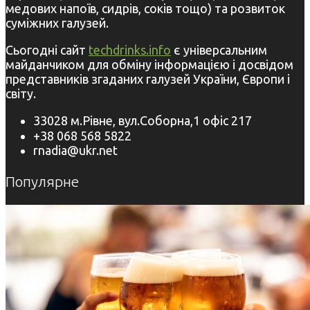
медових напоїв, сидрів, соків тощо) та розвиток
суміжних галузей.
Сьогодні сайт
techdrinks.info
є універсальним
майданчиком для обміну інформацією і досвідом
представників згаданих галузей України, Європи і
світу.
33028 м.Рівне, вул.Соборна,1 офіс 217
+38 068 568 5822
rnadia@ukr.net
Популярне