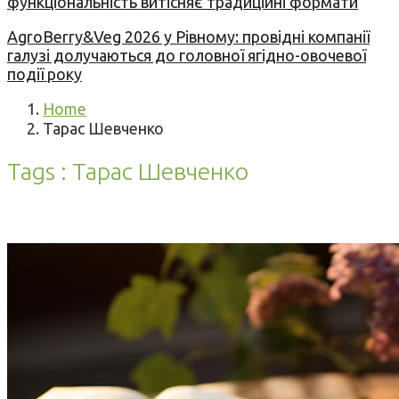
функціональність витісняє традиційні формати
AgroBerry&Veg 2026 у Рівному: провідні компанії
галузі долучаються до головної ягідно-овочевої
події року
Home
Тарас Шевченко
Tags : Тарас Шевченко