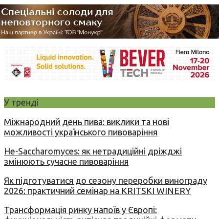
У тренді
Міжнародний день пива: виклики та нові
можливості українського пивоваріння
Не-Saccharomyces: як нетрадиційні дріжджі
змінюють сучасне пивоваріння
Як підготуватися до сезону переробки винограду
2026: практичний семінар на KRITSKI WINERY
Трансформація ринку напоїв у Європі: