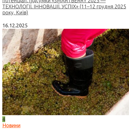
потенціал: підсумки «SMARTBERRY 2025 —
ТЕХНОЛОГІЇ. ІННОВАЦІЇ. УСПІХ» (11–12 грудня 2025
року, Київ)
16.12.2025
4
Новини