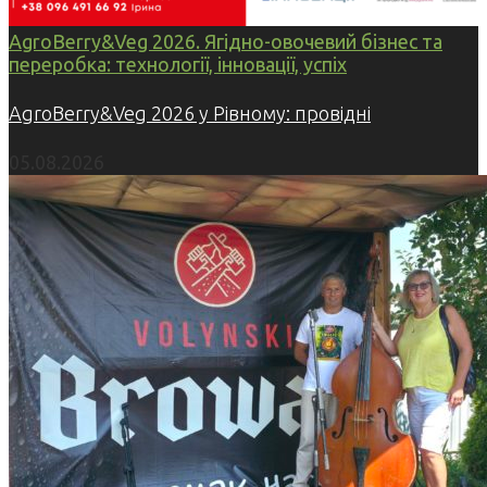
AgroBerry&Veg 2026. Ягідно-овочевий бізнес та
переробка: технології, інновації, успіх
AgroBerry&Veg 2026 у Рівному: провідні
05.08.2026