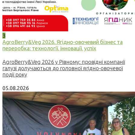
3
AgroBerry&Veg 2026. Ягідно-овочевий бізнес та
переробка: технології, інновації, успіх
AgroBerry&Veg 2026 у Рівному: провідні компанії
галузі долучаються до головної ягідно-овочевої
події року
05.08.2026