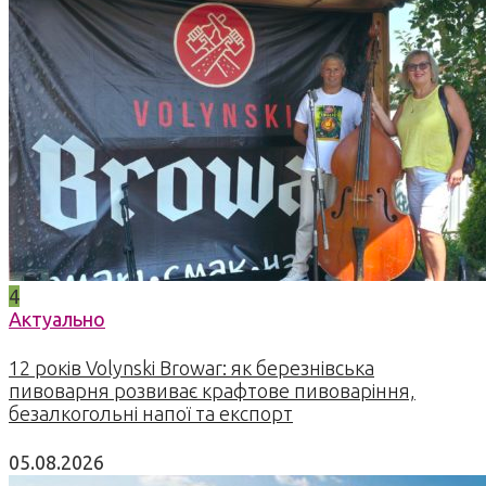
4
Актуально
12 років Volynski Browar: як березнівська
пивоварня розвиває крафтове пивоваріння,
безалкогольні напої та експорт
05.08.2026