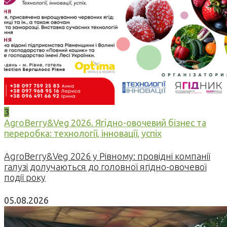
3
AgroBerry&Veg 2026. Ягідно-овочевий бізнес та
переробка: технології, інновації, успіх
AgroBerry&Veg 2026 у Рівному: провідні компанії
галузі долучаються до головної ягідно-овочевої
події року
05.08.2026