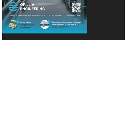
© 2013-2026 Засновники: Конєва К.В., Ящук Н.І.
Назва, концепція та дизайн проєктів медіагрупи
«Технології та Інновації» охороняється Законом
«Про авторське право». Редакція не відповідає за
тексти рекламних оголошень. Думка редакції
може не збігатися з точками зору авторів
публікацій. Передрук – з письмового дозволу
авторів проєкту.