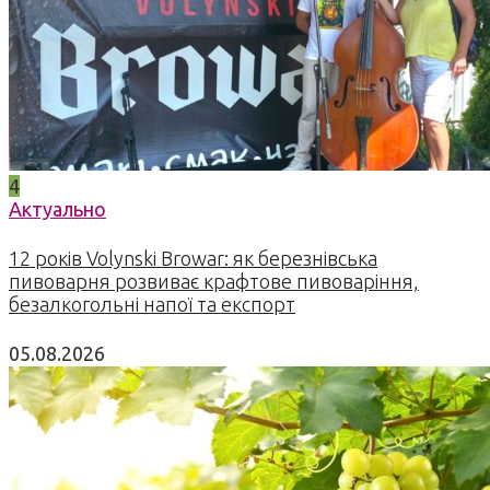
4
Актуально
12 років Volynski Browar: як березнівська
пивоварня розвиває крафтове пивоваріння,
безалкогольні напої та експорт
05.08.2026