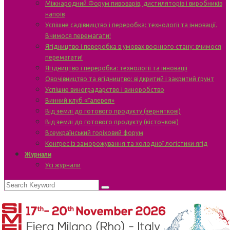
Міжнародний Форум пивоварів, дистиляторів і виробників
напоїв
Успішне садівництво і переробка: технології та інновації.
Вчимося перемагати!
Ягідництво і переробка в умовах воєнного стану: вчимося
перемагати!
Ягідництво і переробка: технології та інновації
Овочівництво та ягідництво: відкритий і закритий ґрунт
Успішне виноградарство і виноробство
Винний клуб «Галерея»
Від землі до готового продукту (зерняткові)
Від землі до готового продукту (кісточкові)
Всеукраїнський горіховий форум
Конгрес із заморожування та холодної логістики ягід
Журнали
Усі журнали