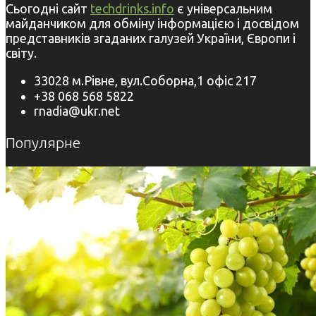
Сьогодні сайт
techdrinks.info
є універсальним
майданчиком для обміну інформацією і досвідом
представників згаданих галузей України, Європи і
світу.
33028 м.Рівне, вул.Соборна,1 офіс 217
+38 068 568 5822
rnadia@ukr.net
Популярне