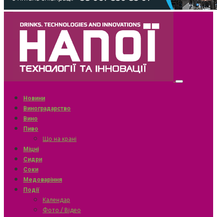
Новини
Виноградарство
Вино
Пиво
Що на крані
Міцні
Сидри
Соки
Медоваріння
Події
Календар
Фото / Відео