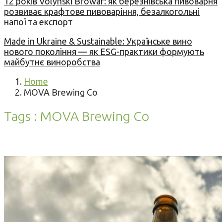
12 років Volynski Browar: як березнівська пивоварня
розвиває крафтове пивоваріння, безалкогольні
напої та експорт
Made in Ukraine & Sustainable: Українське вино
нового покоління — як ESG-практики формують
майбутнє виноробства
Home
MOVA Brewing Co
Tags : MOVA Brewing Co