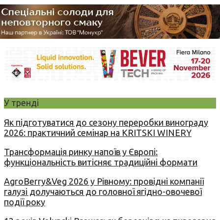
У тренді
Як підготуватися до сезону переробки винограду
2026: практичний семінар на KRITSKI WINERY
Трансформація ринку напоїв у Європі:
функціональність витісняє традиційні формати
AgroBerry&Veg 2026 у Рівному: провідні компанії
галузі долучаються до головної ягідно-овочевої
події року