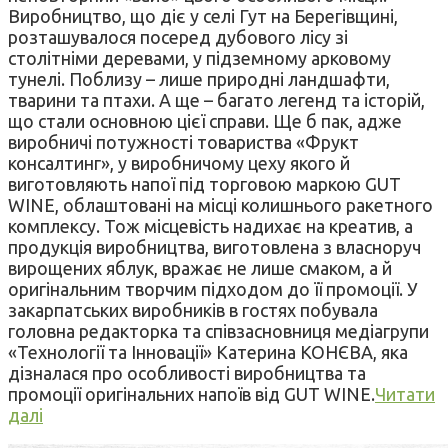
Виробництво, що діє у селі Гут на Берегівщині,
розташувалося посеред дубового лісу зі
столітніми деревами, у підземному арковому
тунелі. Поблизу – лише природні ландшафти,
тварини та птахи. А ще – багато легенд та історій,
що стали основною цієї справи. Ще б пак, адже
виробничі потужності товариства «Фрукт
консалтинг», у виробничому цеху якого й
виготовляють напої під торговою маркою GUT
WINE, облаштовані на місці колишнього ракетного
комплексу. Тож місцевість надихає на креатив, а
продукція виробництва, виготовлена з власноруч
вирощених яблук, вражає не лише смаком, а й
оригінальним творчим підходом до її промоції. У
закарпатських виробників в гостях побувала
головна редакторка та співзасновниця медіагрупи
«Технології та Інновації» Катерина КОНЄВА, яка
дізналася про особливості виробництва та
промоції оригінальних напоїв від GUT WINE.
Читати
далі