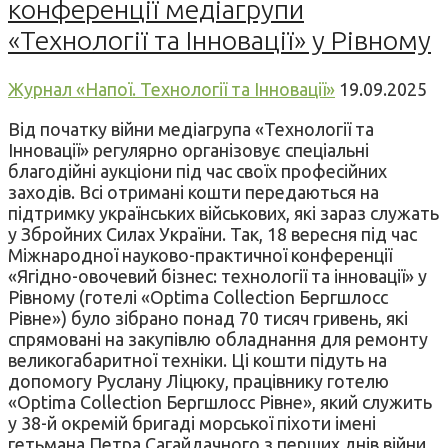
конференції медіагрупи
«Технології та Інновації» у Рівному
Журнал «Напої. Технології та Інновації»
19.09.2025
Від початку війни медіагрупа «Технології та
Інновації» регулярно організовує спеціальні
благодійні аукціони під час своїх професійних
заходів. Всі отримані кошти передаються на
підтримку українських військових, які зараз служать
у Збройних Силах України. Так, 18 вересня під час
Міжнародної науково-практичної конференції
«Ягідно-овочевий бізнес: технології та інновації» у
Рівному (готелі «Optima Collection Бергшлосс
Рівне») було зібрано понад 70 тисяч гривень, які
спрямовані на закупівлю обладнання для ремонту
великогабаритної техніки. Ці кошти підуть на
допомогу Руслану Ліцюку, працівнику готелю
«Optima Collection Бергшлосс Рівне», який служить
у 38-й окремій бригаді морської піхоти імені
гетьмана Петра Сагайдачного з перших днів війни,