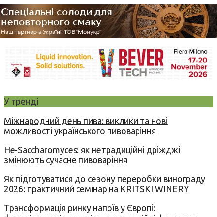
У тренді
Міжнародний день пива: виклики та нові
можливості українського пивоваріння
Не-Saccharomyces: як нетрадиційні дріжджі
змінюють сучасне пивоваріння
Як підготуватися до сезону переробки винограду
2026: практичний семінар на KRITSKI WINERY
Трансформація ринку напоїв у Європі: