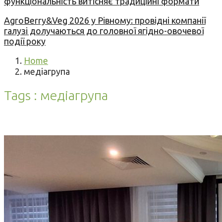
функціональність витісняє традиційні формати
AgroBerry&Veg 2026 у Рівному: провідні компанії
галузі долучаються до головної ягідно-овочевої
події року
Home
медіагрупа
Tags : медіагрупа