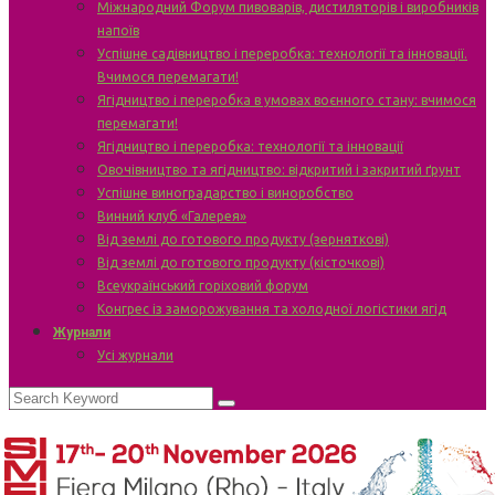
Міжнародний Форум пивоварів, дистиляторів і виробників
напоїв
Успішне садівництво і переробка: технології та інновації.
Вчимося перемагати!
Ягідництво і переробка в умовах воєнного стану: вчимося
перемагати!
Ягідництво і переробка: технології та інновації
Овочівництво та ягідництво: відкритий і закритий ґрунт
Успішне виноградарство і виноробство
Винний клуб «Галерея»
Від землі до готового продукту (зерняткові)
Від землі до готового продукту (кісточкові)
Всеукраїнський горіховий форум
Конгрес із заморожування та холодної логістики ягід
Журнали
Усі журнали