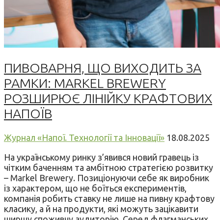
ПИВОВАРНЯ, ЩО ВИХОДИТЬ ЗА
РАМКИ: MARKEL BREWERY
РОЗШИРЮЄ ЛІНІЙКУ КРАФТОВИХ
НАПОЇВ
Журнал «Напої. Технології та Інновації»
18.08.2025
На українському ринку з’явився новий гравець із
чітким баченням та амбітною стратегією розвитку
– Markel Brewery. Позиціонуючи себе як виробник
із характером, що не боїться експериментів,
компанія робить ставку не лише на пивну крафтову
класику, а й на продукти, які можуть зацікавити
ширшу споживчу аудиторію. Серед флагманських