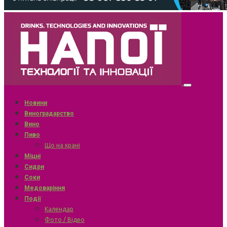
Новини
Виноградарство
Вино
Пиво
Що на крані
Міцні
Сидри
Соки
Медоваріння
Події
Календар
Фото / Відео