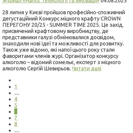
Журнал «Напої. Технології та Інновації»
04.08.2025
28 липня у Києві пройшов професійно-споживчий
дегустаційний Конкурс міцного крафту CROWN
ПЕРЕГОНУ 20/25 - SUMMER TIME 2025. Це захід,
присвячений крафтовому виробництву, де
представники галузі обмінювалися досвідом,
знаходили нові ідеї та можливості для розвитку.
Також уже відомо, які напої цього року стали
фаворитами членів журі. Організатор конкурсу
алкоголю – відомий сомельє, експерт з міцного
алкоголю Сергій Шевирьов.
Читати далі
1
…
4
5
6
7
8
…