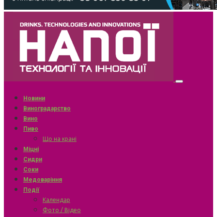
Новини
Виноградарство
Вино
Пиво
Що на крані
Міцні
Сидри
Соки
Медоваріння
Події
Календар
Фото / Відео