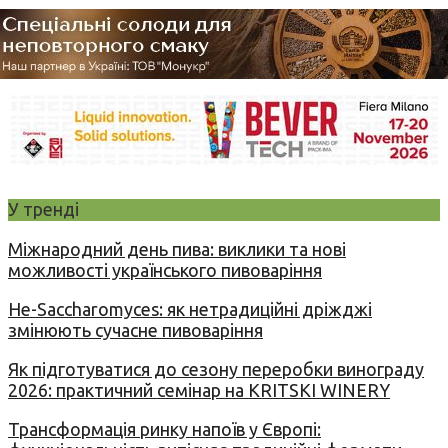
У тренді
Міжнародний день пива: виклики та нові
можливості українського пивоваріння
Не-Saccharomyces: як нетрадиційні дріжджі
змінюють сучасне пивоваріння
Як підготуватися до сезону переробки винограду
2026: практичний семінар на KRITSKI WINERY
Трансформація ринку напоїв у Європі: