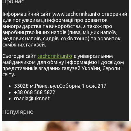
Про нас
Інформаційний сайт www.techdrinks.info створений
для популяризації інформації про розвиток
виноградарства та виноробства, а також про
виробництво інших напоїв (пива, міцних напоїв,
медових напоїв, сидрів, соків тощо) та розвиток
суміжних галузей.
Сьогодні сайт
techdrinks.info
є універсальним
майданчиком для обміну інформацією і досвідом
представників згаданих галузей України, Європи і
світу.
33028 м.Рівне, вул.Соборна,1 офіс 217
+38 068 568 5822
rnadia@ukr.net
Популярне