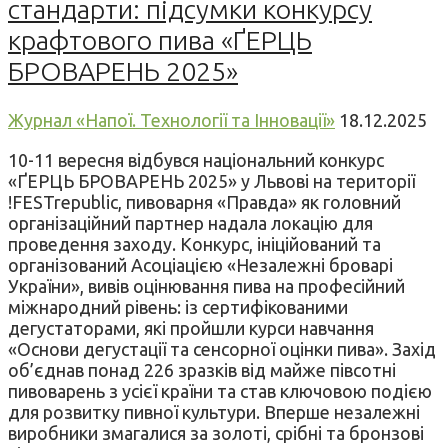
стандарти: підсумки конкурсу
крафтового пива «ҐЕРЦЬ
БРОВАРЕНЬ 2025»
Журнал «Напої. Технології та Інновації»
18.12.2025
10-11 вересня відбувся національний конкурс
«ҐЕРЦЬ БРОВАРЕНЬ 2025» у Львові на території
!FESTrepublic, пивоварня «Правда» як головний
організаційний партнер надала локацію для
проведення заходу. Конкурс, ініційований та
організований Асоціацією «Незалежні броварі
України», вивів оцінювання пива на професійний
міжнародний рівень: із сертифікованими
дегустаторами, які пройшли курси навчання
«Основи дегустації та сенсорної оцінки пива». Захід
об’єднав понад 226 зразків від майже півсотні
пивоварень з усієї країни та став ключовою подією
для розвитку пивної культури. Вперше незалежні
виробники змагалися за золоті, срібні та бронзові