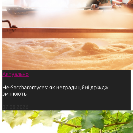
Актуально
Не-Saccharomyces: як нетрадиційні дріжджі
змінюють
07.08.2026