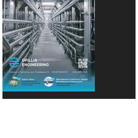
© 2013-2026 Засновники: Конєва К.В., Ящук Н.І.
Назва, концепція та дизайн проєктів медіагрупи
«Технології та Інновації» охороняється Законом
«Про авторське право». Редакція не відповідає за
тексти рекламних оголошень. Думка редакції