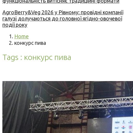
функціональність витісняє традиційні формати
AgroBerry&Veg 2026 у Рівному: провідні компанії
галузі долучаються до головної ягідно-овочевої
події року
Home
конкурс пива
Tags : конкурс пива