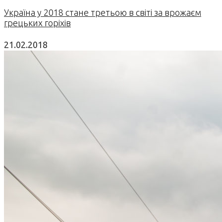
Україна у 2018 стане третьою в світі за врожаєм
грецьких горіхів
21.02.2018