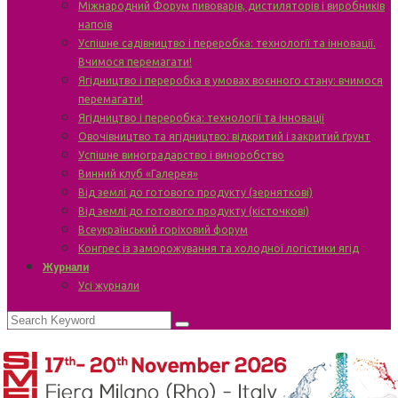
Міжнародний Форум пивоварів, дистиляторів і виробників
напоїв
Успішне садівництво і переробка: технології та інновації.
Вчимося перемагати!
Ягідництво і переробка в умовах воєнного стану: вчимося
перемагати!
Ягідництво і переробка: технології та інновації
Овочівництво та ягідництво: відкритий і закритий ґрунт
Успішне виноградарство і виноробство
Винний клуб «Галерея»
Від землі до готового продукту (зерняткові)
Від землі до готового продукту (кісточкові)
Всеукраїнський горіховий форум
Конгрес із заморожування та холодної логістики ягід
Журнали
Усі журнали