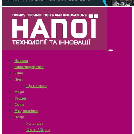
Новини
Виноградарство
Вино
Пиво
Що на крані
Міцні
Сидри
Соки
Медоваріння
Події
Календар
Фото / Відео