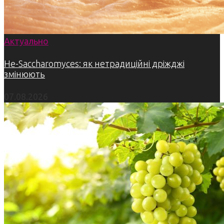
Актуально
Не-Saccharomyces: як нетрадиційні дріжджі
змінюють
07.08.2026