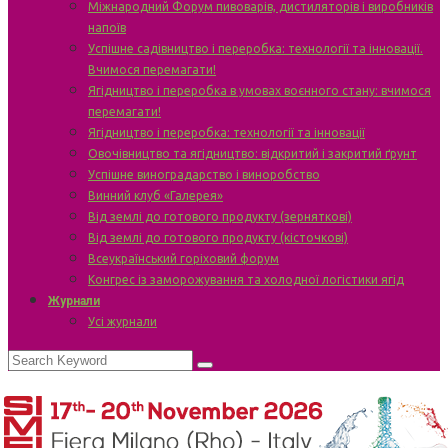
Міжнародний Форум пивоварів, дистиляторів і виробників
напоїв
Успішне садівництво і переробка: технології та інновації.
Вчимося перемагати!
Ягідництво і переробка в умовах воєнного стану: вчимося
перемагати!
Ягідництво і переробка: технології та інновації
Овочівництво та ягідництво: відкритий і закритий ґрунт
Успішне виноградарство і виноробство
Винний клуб «Галерея»
Від землі до готового продукту (зерняткові)
Від землі до готового продукту (кісточкові)
Всеукраїнський горіховий форум
Конгрес із заморожування та холодної логістики ягід
Журнали
Усі журнали