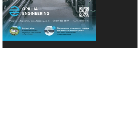
© 2013-2026 Засновники: Конєва К.В., Ящук Н.І.
Назва, концепція та дизайн проєктів медіагрупи
«Технології та Інновації» охороняється Законом
«Про авторське право». Редакція не відповідає за
тексти рекламних оголошень. Думка редакції
може не збігатися з точками зору авторів
публікацій. Передрук – з письмового дозволу
авторів проєкту.