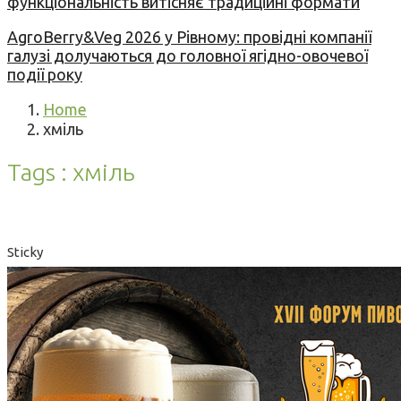
функціональність витісняє традиційні формати
AgroBerry&Veg 2026 у Рівному: провідні компанії
галузі долучаються до головної ягідно-овочевої
події року
Home
хміль
Tags : хміль
Sticky