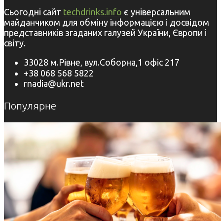
Сьогодні сайт
techdrinks.info
є універсальним
майданчиком для обміну інформацією і досвідом
представників згаданих галузей України, Європи і
світу.
33028 м.Рівне, вул.Соборна,1 офіс 217
+38 068 568 5822
rnadia@ukr.net
Популярне