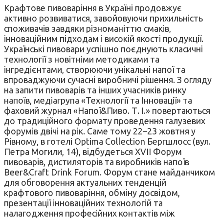
Крафтове пивоваріння в Україні продовжує
активно розвиватися, завойовуючи прихильність
споживачів завдяки різноманіттю смаків,
інноваційним підходам і високій якості продукції.
Українські пивовари успішно поєднують класичні
технології з новітніми методиками та
інгредієнтами, створюючи унікальні напої та
впроваджуючи сучасні виробничі рішення. З огляду
на запити пивоварів та інших учасників ринку
напоїв, медіагрупа «Технології та Інновації» та
фаховий журнал «Напої&Пиво. Т. І.» повертаються
до традиційного формату проведення галузевих
форумів двічі на рік. Саме тому 22–23 жовтня у
Рівному, в готелі Optima Collection Бергшлосс (вул.
Петра Могили, 14), відбудеться XVII Форум
пивоварів, дистиляторів та виробників напоїв
Beer&Craft Drink Forum. Форум стане майданчиком
для обговорення актуальних тенденцій
крафтового пивоваріння, обміну досвідом,
презентації інноваційних технологій та
налагодження професійних контактів між