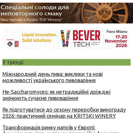
У тренді
Міжнародний день пива: виклики та нові
можливості українського пивоваріння
Не-Saccharomyces: як нетрадиційні дріжджі
змінюють сучасне пивоваріння
Як підготуватися до сезону переробки винограду
2026: практичний семінар на KRITSKI WINERY
Трансформація ринку напоїв у Європі: