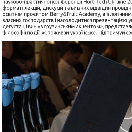
науково-практичної конференції HortiTech Ukraine 20
форматі лекцій, дискусій та виїзних відвідин пров
освітнім проєктом Berry&Fruit Academy, а її логічн
власних господарств і насолодитися презентацією укр
дегустації вин «з грузинським акцентом», представ
філософії події: «Споживай українське. Підтримуй св