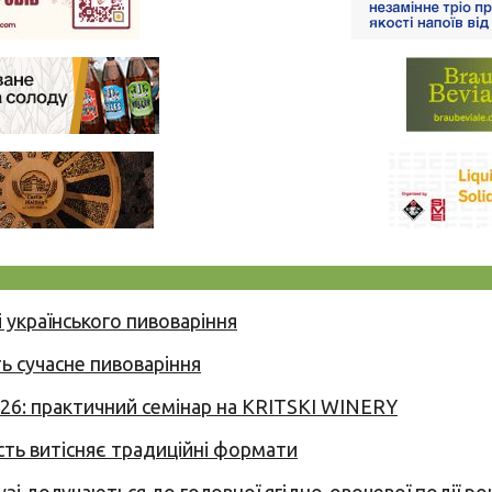
 українського пивоваріння
ь сучасне пивоваріння
026: практичний семінар на KRITSKI WINERY
сть витісняє традиційні формати