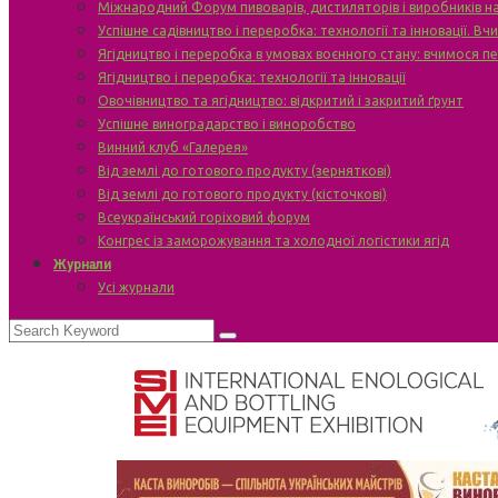
Міжнародний Форум пивоварів, дистиляторів і виробників н
Успішне садівництво і переробка: технології та інновації. В
Ягідництво і переробка в умовах воєнного стану: вчимося п
Ягідництво і переробка: технології та інновації
Овочівництво та ягідництво: відкритий і закритий ґрунт
Успішне виноградарство і виноробство
Винний клуб «Галерея»
Від землі до готового продукту (зерняткові)
Від землі до готового продукту (кісточкові)
Всеукраїнський горіховий форум
Конгрес із заморожування та холодної логістики ягід
Журнали
Усі журнали