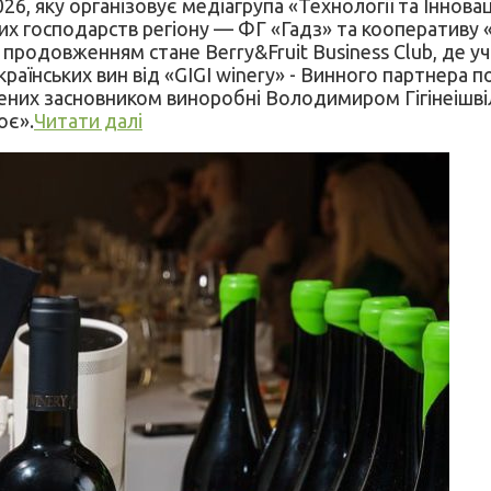
26, яку організовує медіагрупа «Технології та Іннова
ідних господарств регіону — ФГ «Гадз» та кооператив
им продовженням стане Berry&Fruit Business Club, де
аїнських вин від «GIGI winery» - Винного партнера по
лених засновником виноробні Володимиром Гігінеішвіл
оє».
Читати далі