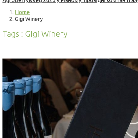
AgroBerry&Veg 2026 у Рівному: провідні компанії гал
Home
Gigi Winery
Tags : Gigi Winery