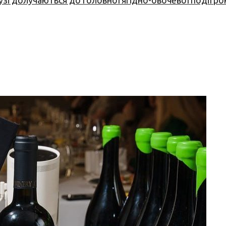
узі долучаються до головної ягідно-овочевої події ро