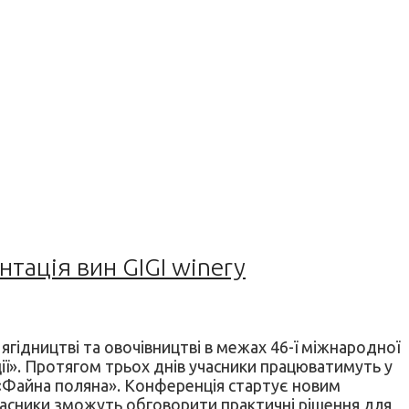
нтація вин GIGI winery
ягідництві та овочівництві в межах 46-ї міжнародної
ції». Протягом трьох днів учасники працюватимуть у
у «Файна поляна». Конференція стартує новим
 учасники зможуть обговорити практичні рішення для