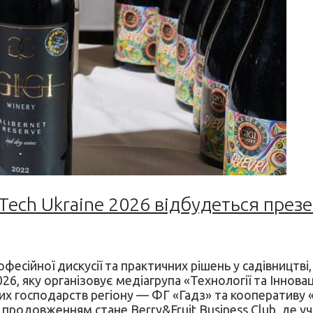
Tech Ukraine 2026 відбудеться презе
сійної дискусії та практичних рішень у садівництві, 
26, яку організовує медіагрупа «Технології та Іннова
ідних господарств регіону — ФГ «Гадз» та кооператив
им продовженням стане Berry&Fruit Business Club, де