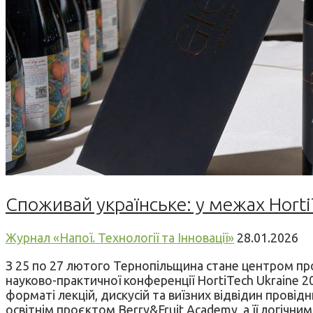
Споживай українське: у межах Horti
Журнал «Напої. Технології та Інновації»
28.01.2026
З 25 по 27 лютого Тернопільщина стане центром профе
науково-практичної конференції HortiTech Ukraine 20
форматі лекцій, дискусій та виїзних відвідин пров
освітнім проєктом Berry&Fruit Academy, а її логічн