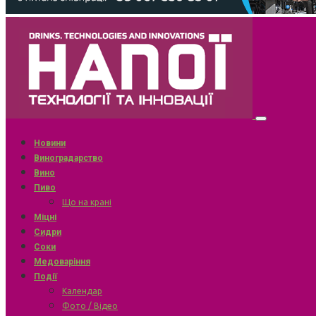
Новини
Виноградарство
Вино
Пиво
Що на крані
Міцні
Сидри
Соки
Медоваріння
Події
Календар
Фото / Відео