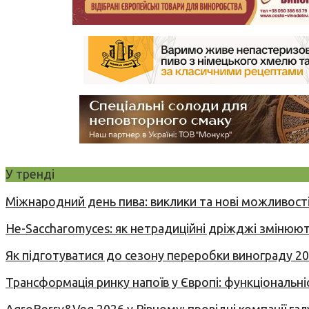
У тренді
Міжнародний день пива: виклики та нові можливості
Не-Saccharomyces: як нетрадиційні дріжджі змінюют
Як підготуватися до сезону переробки винограду 2
Трансформація ринку напоїв у Європі: функціональні