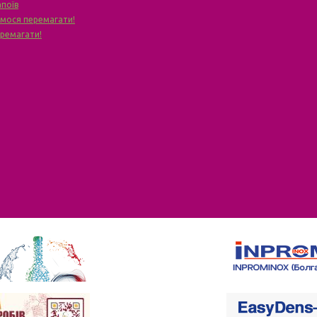
апоїв
чимося перемагати!
еремагати!