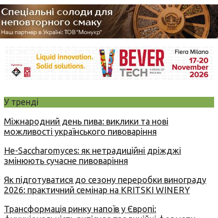
У тренді
Міжнародний день пива: виклики та нові
можливості українського пивоваріння
Не-Saccharomyces: як нетрадиційні дріжджі
змінюють сучасне пивоваріння
Як підготуватися до сезону переробки винограду
2026: практичний семінар на KRITSKI WINERY
Трансформація ринку напоїв у Європі: