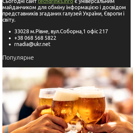
Сьогодні сайт
techdrinks.info
є універсальним
майданчиком для обміну інформацією і досвідом
представників згаданих галузей України, Європи і
світу.
33028 м.Рівне, вул.Соборна,1 офіс 217
+38 068 568 5822
rnadia@ukr.net
Популярне