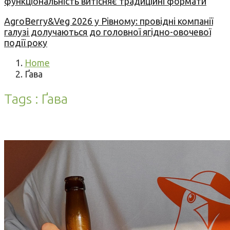
функціональність витісняє традиційні формати
AgroBerry&Veg 2026 у Рівному: провідні компанії
галузі долучаються до головної ягідно-овочевої
події року
Home
Ґава
Tags : Ґава