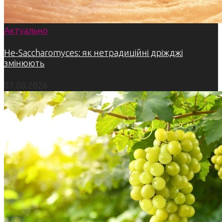
Актуально
Не-Saccharomyces: як нетрадиційні дріжджі
змінюють
07.08.2026