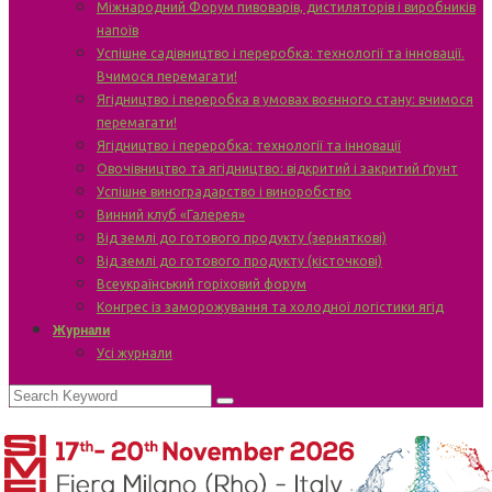
Міжнародний Форум пивоварів, дистиляторів і виробників
напоїв
Успішне садівництво і переробка: технології та інновації.
Вчимося перемагати!
Ягідництво і переробка в умовах воєнного стану: вчимося
перемагати!
Ягідництво і переробка: технології та інновації
Овочівництво та ягідництво: відкритий і закритий ґрунт
Успішне виноградарство і виноробство
Винний клуб «Галерея»
Від землі до готового продукту (зерняткові)
Від землі до готового продукту (кісточкові)
Всеукраїнський горіховий форум
Конгрес із заморожування та холодної логістики ягід
Журнали
Усі журнали