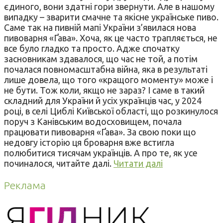
єдиного, вони здатні гори звернути. Але в нашому
випадку – зварити смачне та якісне українське пиво.
Саме так на пивній мапі України з’явилася нова
пивоварня «Ґава». Хоча, як це часто трапляється, не
все було гладко та просто. Адже спочатку
засновникам здавалося, що час не той, а потім
почалася повномасштабна війна, яка в результаті
лише довела, що того «кращого моменту» може і
не бути. Тож коли, якщо не зараз? І саме в такий
складний для України й усіх українців час, у 2024
році, в селі Циблі Київської області, що розкинулося
поруч з Канівським водосховищем, почала
працювати пивоварня «Ґава». За свою поки що
недовгу історію ця броварня вже встигла
полюбитися тисячам українців. А про те, як усе
починалося, читайте далі.
Читати далі
Реклама