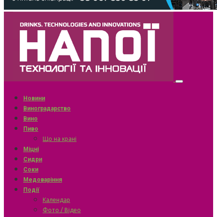
Новини
Виноградарство
Вино
Пиво
Що на крані
Міцні
Сидри
Соки
Медоваріння
Події
Календар
Фото / Відео