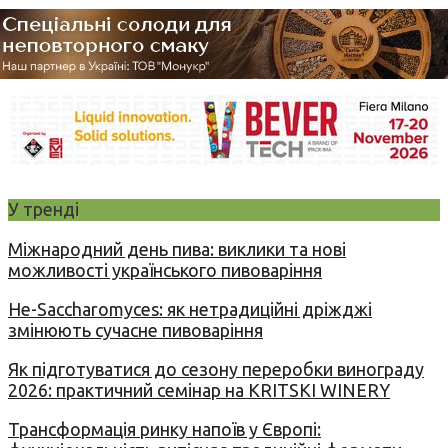
У тренді
Міжнародний день пива: виклики та нові
можливості українського пивоваріння
Не-Saccharomyces: як нетрадиційні дріжджі
змінюють сучасне пивоваріння
Як підготуватися до сезону переробки винограду
2026: практичний семінар на KRITSKI WINERY
Трансформація ринку напоїв у Європі: