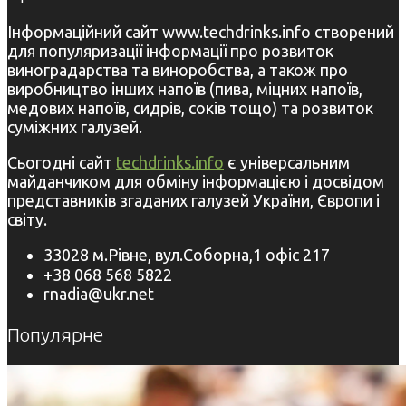
Інформаційний сайт www.techdrinks.info створений
для популяризації інформації про розвиток
виноградарства та виноробства, а також про
виробництво інших напоїв (пива, міцних напоїв,
медових напоїв, сидрів, соків тощо) та розвиток
суміжних галузей.
Сьогодні сайт
techdrinks.info
є універсальним
майданчиком для обміну інформацією і досвідом
представників згаданих галузей України, Європи і
світу.
33028 м.Рівне, вул.Соборна,1 офіс 217
+38 068 568 5822
rnadia@ukr.net
Популярне