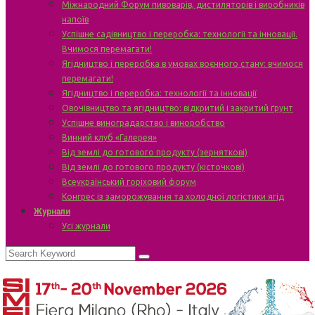
Міжнародний Форум пивоварів, дистиляторів і виробників
напоїв
Успішне садівництво і переробка: технології та інновації.
Вчимося перемагати!
Ягідництво і переробка в умовах воєнного стану: вчимося
перемагати!
Ягідництво і переробка: технології та інновації
Овочівництво та ягідництво: відкритий і закритий ґрунт
Успішне виноградарство і виноробство
Винний клуб «Галерея»
Від землі до готового продукту (зерняткові)
Від землі до готового продукту (кісточкові)
Всеукраїнський горіховий форум
Конгрес із заморожування та холодної логістики ягід
Журнали
Усі журнали