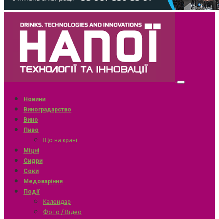
Новини
Виноградарство
Вино
Пиво
Що на крані
Міцні
Сидри
Соки
Медоваріння
Події
Календар
Фото / Відео