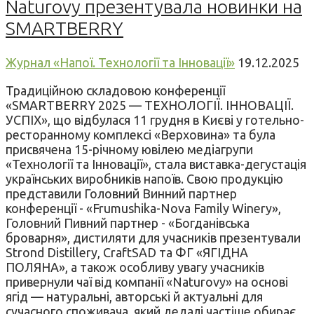
Naturovy презентувала новинки на
SMARTBERRY
Журнал «Напої. Технології та Інновації»
19.12.2025
Традиційною складовою конференції
«SMARTBERRY 2025 — ТЕХНОЛОГІЇ. ІННОВАЦІЇ.
УСПІХ», що відбулася 11 грудня в Києві у готельно-
ресторанному комплексі «Верховина» та була
присвячена 15-річному ювілею медіагрупи
«Технології та Інновації», стала виставка-дегустація
українських виробників напоїв. Свою продукцію
представили Головний Винний партнер
конференції - «Frumushika-Nova Family Winery»,
Головний Пивний партнер - «Богданівська
броварня», дистиляти для учасників презентували
Strond Distillery, CraftSAD та ФГ «ЯГІДНА
ПОЛЯНА», а також особливу увагу учасників
привернули чаї від компанії «Naturovy» на основі
ягід — натуральні, авторські й актуальні для
сучасного споживача, який дедалі частіше обирає