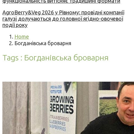
функціональність витісняє традиційні формати
AgroBerry&Veg 2026 у Рівному: провідні компанії
галузі долучаються до головної ягідно-овочевої
події року
Home
Богданівська броварня
Tags : Богданівська броварня