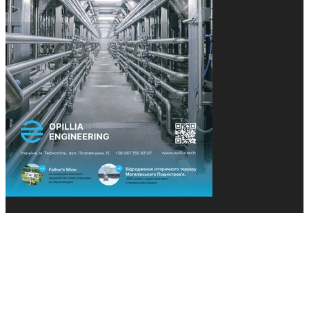
© 2013-2026 Засновники: Конєва К.В., Ящук Н.І.
Назва, концепція та дизайн проєктів медіагрупи
«Технології та Інновації» охороняється Законом
«Про авторське право». Редакція не відповідає за
тексти рекламних оголошень. Думка редакції
може не збігатися з точками зору авторів