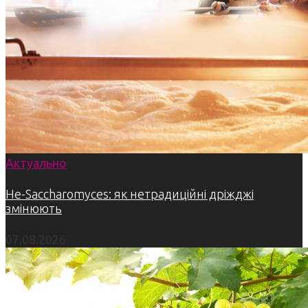
Актуально
Не-Saccharomyces: як нетрадиційні дріжджі
змінюють
07.08.2026