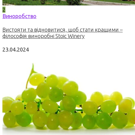
2
Виноробство
Вистояти та відновитися, щоб стати кращими –
філософія виноробні Stoic Winery
23.04.2024