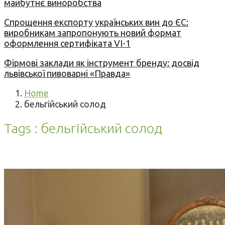
майбутнє виноробства
Спрощення експорту українських вин до ЄС:
виробникам запропонують новий формат
оформлення сертифіката VI-1
Фірмові заклади як інструмент бренду: досвід
львівської пивоварні «Правда»
Home
бельгійський солод
Tags : бельгійський солод