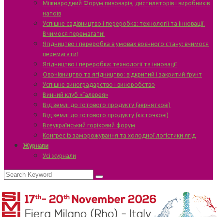
Міжнародний Форум пивоварів, дистиляторів і виробників
напоїв
Успішне садівництво і переробка: технології та інновації.
Вчимося перемагати!
Ягідництво і переробка в умовах воєнного стану: вчимося
перемагати!
Ягідництво і переробка: технології та інновації
Овочівництво та ягідництво: відкритий і закритий ґрунт
Успішне виноградарство і виноробство
Винний клуб «Галерея»
Від землі до готового продукту (зерняткові)
Від землі до готового продукту (кісточкові)
Всеукраїнський горіховий форум
Конгрес із заморожування та холодної логістики ягід
Журнали
Усі журнали