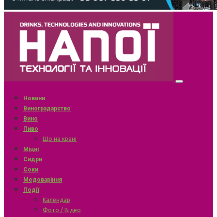
Новини
Виноградарство
Вино
Пиво
Що на крані
Міцні
Сидри
Соки
Медоваріння
Події
Календар
Фото / Відео