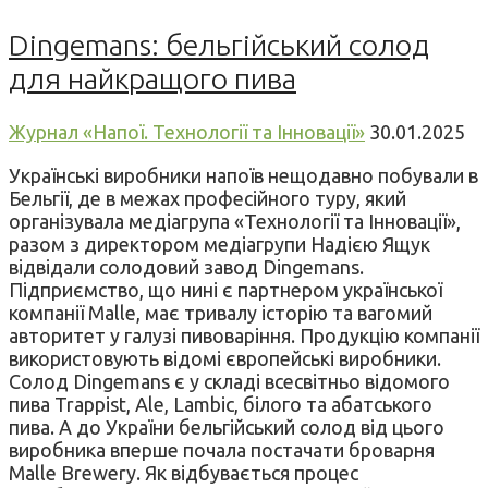
Dingemans: бельгійський солод
для найкращого пива
Журнал «Напої. Технології та Інновації»
30.01.2025
Українські виробники напоїв нещодавно побували в
Бельгії, де в межах професійного туру, який
організувала медіагрупа «Технології та Інновації»,
разом з директором медіагрупи Надією Ящук
відвідали солодовий завод Dingemans.
Підприємство, що нині є партнером української
компанії Malle, має тривалу історію та вагомий
авторитет у галузі пивоваріння. Продукцію компанії
використовують відомі європейські виробники.
Солод Dingemans є у складі всесвітньо відомого
пива Trappist, Ale, Lambic, білого та абатського
пива. А до України бельгійський солод від цього
виробника вперше почала постачати броварня
Malle Brewery. Як відбувається процес