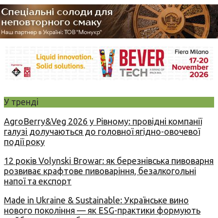
У тренді
AgroBerry&Veg 2026 у Рівному: провідні компанії
галузі долучаються до головної ягідно-овочевої
події року
12 років Volynski Browar: як березнівська пивоварня
розвиває крафтове пивоваріння, безалкогольні
напої та експорт
Made in Ukraine & Sustainable: Українське вино
нового покоління — як ESG-практики формують