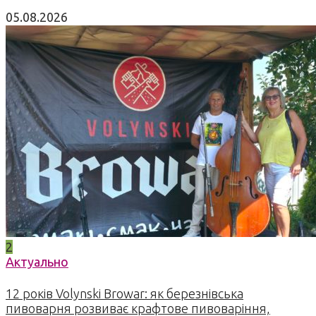
05.08.2026
2
Актуально
12 років Volynski Browar: як березнівська
пивоварня розвиває крафтове пивоваріння,