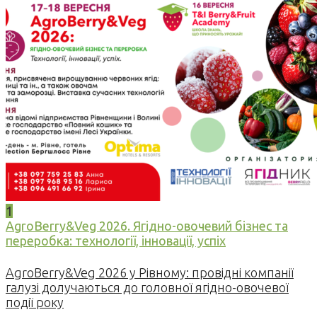
1
AgroBerry&Veg 2026. Ягідно-овочевий бізнес та
переробка: технології, інновації, успіх
AgroBerry&Veg 2026 у Рівному: провідні компанії
галузі долучаються до головної ягідно-овочевої
події року