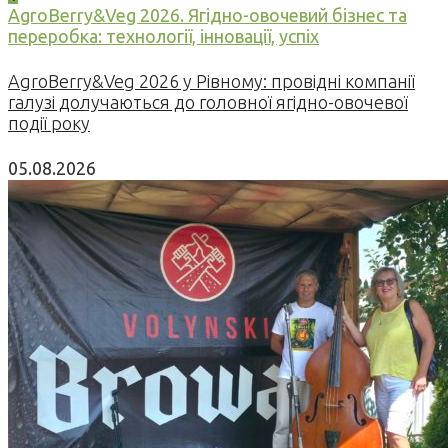
AgroBerry&Veg 2026. Ягідно-овочевий бізнес та
переробка: технології, інновації, успіх
AgroBerry&Veg 2026 у Рівному: провідні компанії
галузі долучаються до головної ягідно-овочевої
події року
05.08.2026