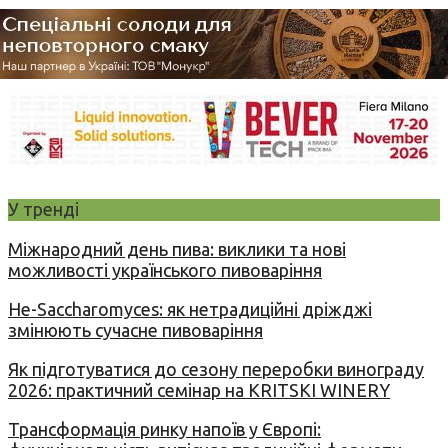
У тренді
Міжнародний день пива: виклики та нові
можливості українського пивоваріння
Не-Saccharomyces: як нетрадиційні дріжджі
змінюють сучасне пивоваріння
Як підготуватися до сезону переробки винограду
2026: практичний семінар на KRITSKI WINERY
Трансформація ринку напоїв у Європі: