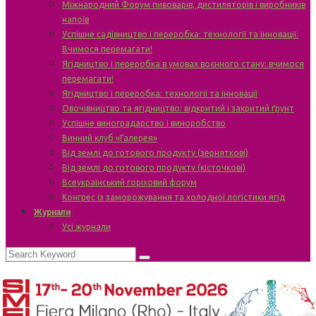
Міжнародний Форум пивоварів, дистиляторів і виробників
напоїв
Успішне садівництво і переробка: технології та інновації.
Вчимося перемагати!
Ягідництво і переробка в умовах воєнного стану: вчимося
перемагати!
Ягідництво і переробка: технології та інновації
Овочівництво та ягідництво: відкритий і закритий ґрунт
Успішне виноградарство і виноробство
Винний клуб «Галерея»
Від землі до готового продукту (зерняткові)
Від землі до готового продукту (кісточкові)
Всеукраїнський горіховий форум
Конгрес із заморожування та холодної логістики ягід
Журнали
Усі журнали