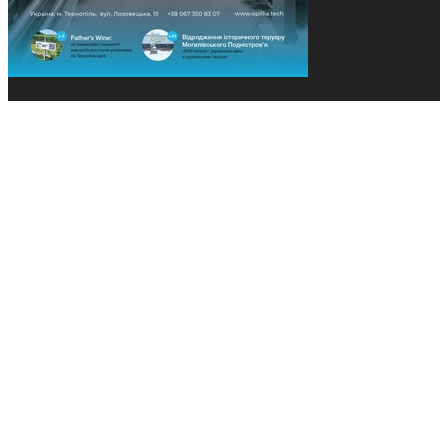
© 2013-2026 Засновники: Конєва К.В., Ящук Н.І.
Назва, концепція та дизайн проєктів медіагрупи
«Технології та Інновації» охороняється Законом
«Про авторське право». Редакція не відповідає за
тексти рекламних оголошень. Думка редакції
може не збігатися з точками зору авторів
публікацій. Передрук – з письмового дозволу
авторів проєкту.