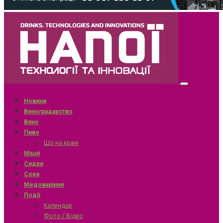
Новини
Виноградарство
Вино
Пиво
Що на крані
Міцні
Сидри
Соки
Медоваріння
Події
Календар
Фото / Відео