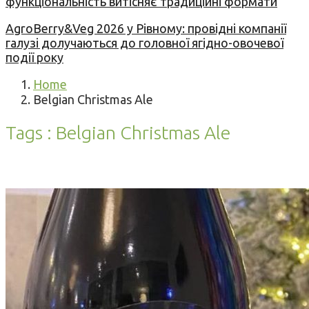
функціональність витісняє традиційні формати
AgroBerry&Veg 2026 у Рівному: провідні компанії
галузі долучаються до головної ягідно-овочевої
події року
Home
Belgian Christmas Ale
Tags : Belgian Christmas Ale