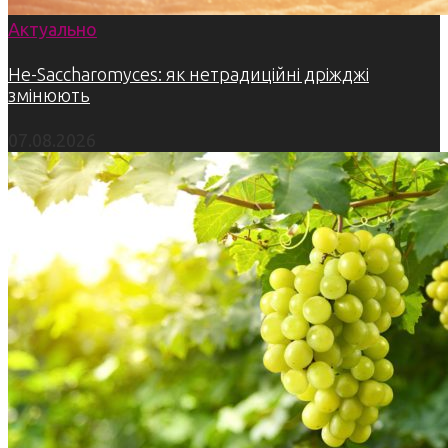
Актуально
Не-Saccharomyces: як нетрадиційні дріжджі
змінюють
07.08.2026