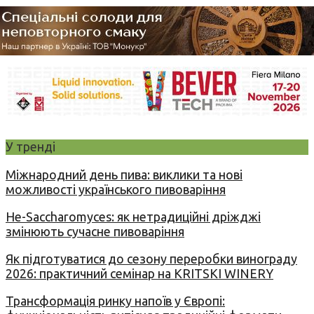
У тренді
Міжнародний день пива: виклики та нові
можливості українського пивоваріння
Не-Saccharomyces: як нетрадиційні дріжджі
змінюють сучасне пивоваріння
Як підготуватися до сезону переробки винограду
2026: практичний семінар на KRITSKI WINERY
Трансформація ринку напоїв у Європі: