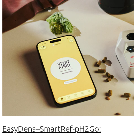
EasyDens–SmartRef-pH2Go: