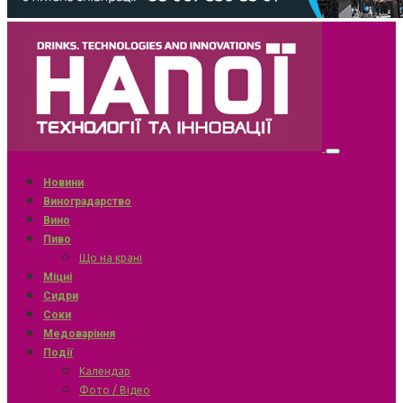
Новини
Виноградарство
Вино
Пиво
Що на крані
Міцні
Сидри
Соки
Медоваріння
Події
Календар
Фото / Відео