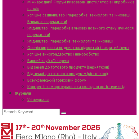
Міжнародний Форум пивоварів, дистиляторів і виробників
напоїв
Успішне садівництво і переробка: технології та інновації.
Вчимося перемагати!
Ягідництво і переробка в умовах воєнного стану: вчимося
перемагати!
Ягідництво і переробка: технології та інновації
Овочівництво та ягідництво: відкритий і закритий ґрунт
Успішне виноградарство і виноробство
Винний клуб «Галерея»
Від землі до готового продукту (зерняткові)
Від землі до готового продукту (кісточкові)
Всеукраїнський горіховий форум
Конгрес із заморожування та холодної логістики ягід
Журнали
Усі журнали