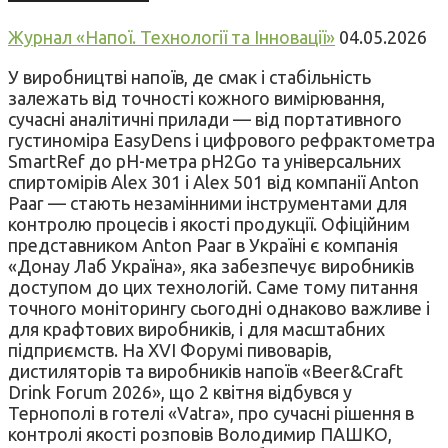
Журнал «Напої. Технології та Інновації»
04.05.2026
У виробництві напоїв, де смак і стабільність
залежать від точності кожного вимірювання,
сучасні аналітичні прилади — від портативного
густиноміра EasyDens і цифрового рефрактометра
SmartRef до pH-метра pH2Go та універсальних
спиртомірів Alex 301 і Alex 501 від компанії Anton
Paar — стають незамінними інструментами для
контролю процесів і якості продукції. Офіційним
представником Anton Paar в Україні є компанія
«Донау Лаб Україна», яка забезпечує виробників
доступом до цих технологій. Саме тому питання
точного моніторингу сьогодні однаково важливе і
для крафтових виробників, і для масштабних
підприємств. На XVІ Форумі пивоварів,
дистиляторів та виробників напоїв «Beer&Craft
Drink Forum 2026», що 2 квітня відбувся у
Тернополі в готелі «Vatra», про сучасні рішення в
контролі якості розповів Володимир ПАШКО,