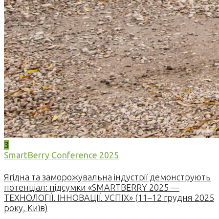
3
SmartBerry Conference 2025
Ягідна та заморожувальна індустрії демонструють
потенціал: підсумки «SMARTBERRY 2025 —
ТЕХНОЛОГІЇ. ІННОВАЦІЇ. УСПІХ» (11–12 грудня 2025
року, Київ)