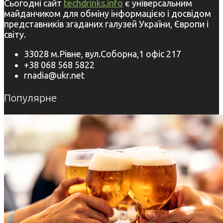
Сьогодні сайт
techdrinks.info
є універсальним
майданчиком для обміну інформацією і досвідом
представників згаданих галузей України, Європи і
світу.
33028 м.Рівне, вул.Соборна,1 офіс 217
+38 068 568 5822
rnadia@ukr.net
Популярне