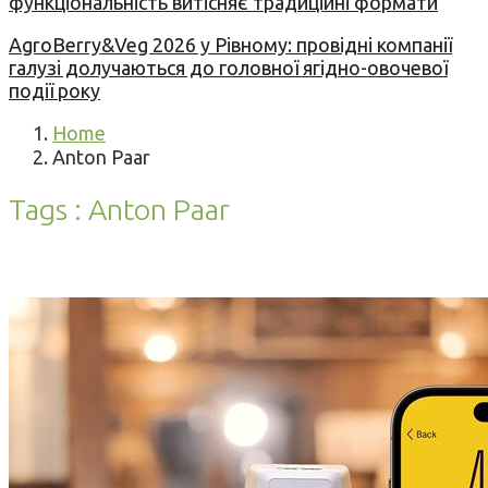
функціональність витісняє традиційні формати
AgroBerry&Veg 2026 у Рівному: провідні компанії
галузі долучаються до головної ягідно-овочевої
події року
Home
Anton Paar
Tags : Anton Paar