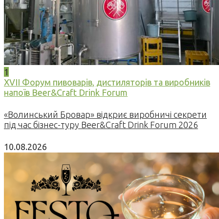
1
XVII Форум пивоварів, дистиляторів та виробників
напоїв Beer&Craft Drink Forum
«Волинський Бровар» відкриє виробничі секрети
під час бізнес-туру Beer&Craft Drink Forum 2026
10.08.2026