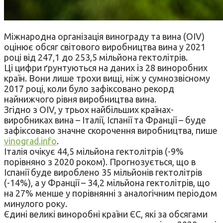
Міжнародна організація винограду та вина (OIV)
оцінює обсяг світового виробництва вина у 2021
році від 247,1 до 253,5 мільйона гектолітрів.
Ці цифри ґрунтуються на даних із 28 виноробних
країн. Вони лише трохи вищі, ніж у сумнозвісному
2017 році, коли було зафіксовано рекорд
найнижчого рівня виробництва вина.
Згідно з OIV, у трьох найбільших країнах-
виробниках вина – Італії, Іспанії та Франції – буде
зафіксовано значне скорочення виробництва, пише
vinograd.info
.
Італія очікує 44,5 мільйона гектолітрів (-9%
порівняно з 2020 роком). Прогнозується, що в
Іспанії буде вироблено 35 мільйонів гектолітрів
(-14%), а у Франції – 34,2 мільйона гектолітрів, що
на 27% менше у порівнянні з аналогічним періодом
минулого року.
Єдині великі виноробні країни ЄС, які за обсягами