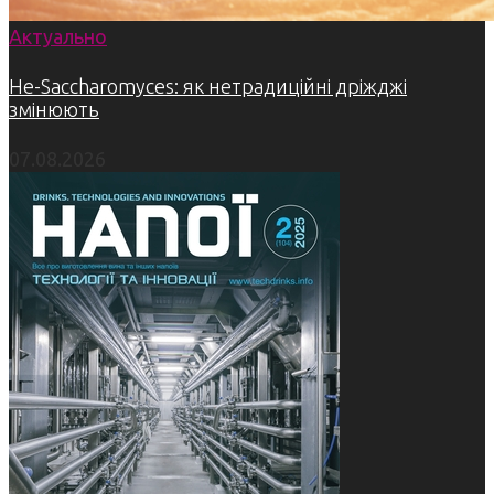
Актуально
Не-Saccharomyces: як нетрадиційні дріжджі
змінюють
07.08.2026