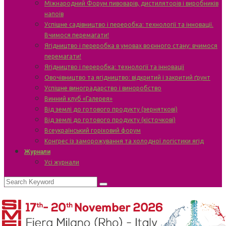
Міжнародний Форум пивоварів, дистиляторів і виробників
напоїв
Успішне садівництво і переробка: технології та інновації.
Вчимося перемагати!
Ягідництво і переробка в умовах воєнного стану: вчимося
перемагати!
Ягідництво і переробка: технології та інновації
Овочівництво та ягідництво: відкритий і закритий ґрунт
Успішне виноградарство і виноробство
Винний клуб «Галерея»
Від землі до готового продукту (зерняткові)
Від землі до готового продукту (кісточкові)
Всеукраїнський горіховий форум
Конгрес із заморожування та холодної логістики ягід
Журнали
Усі журнали