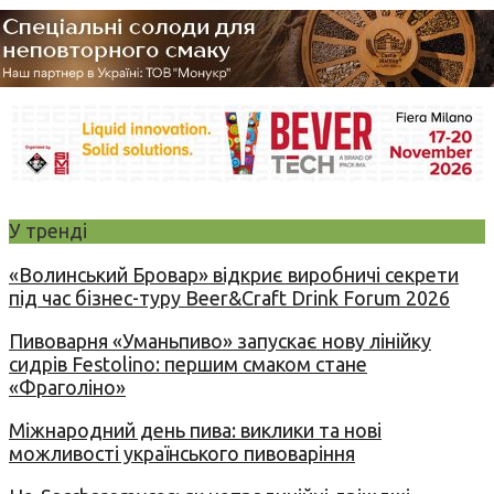
У тренді
«Волинський Бровар» відкриє виробничі секрети
під час бізнес-туру Beer&Craft Drink Forum 2026
Пивоварня «Уманьпиво» запускає нову лінійку
сидрів Festolino: першим смаком стане
«Фраголіно»
Міжнародний день пива: виклики та нові
можливості українського пивоваріння