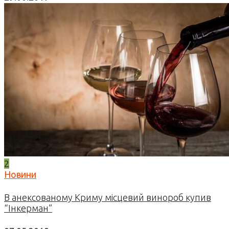
2
Новини
В анексованому Криму місцевий винороб купив
“Інкерман”