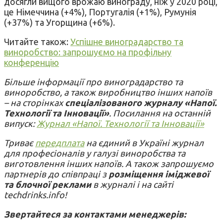
досягли вищого врожаю винограду, ніж у 2020 році,
це Німеччина (+4%), Португалія (+1%), Румунія
(+37%) та Угорщина (+6%).
Читайте також:
Успішне виноградарство та
виноробство: запрошуємо на профільну
конференцію
Більше інформації про виноградарство та
виноробство, а також виробництво інших напоїв
– на сторінках
спеціалізованого журналу «Напої.
Технології та Інновації»
. Посилання на останній
випуск:
Журнал «Напої. Технології та Інновації»
Триває
передплата
на єдиний в Україні журнал
для професіоналів у галузі виноробства та
виготовлення інших напоїв. А також запрошуємо
партнерів до співпраці з
розміщення іміджевої
та блочної реклами
в журналі і на сайті
techdrinks.info!
Звертайтеся за контактами менеджерів: