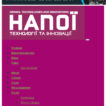
Новини
Виноградарство
Вино
Пиво
Що на крані
Міцні
Сидри
Соки
Медоваріння
Події
Календар
Фото / Відео