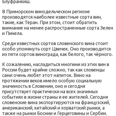
Блуфранкиш.
В Приморском винодельческом регионе
производятся наиболее известные сорта вин,
такие, как Теран. При этом, стоит обратить
внимание на менее распространенные сорта Зелен
и Пинела.
Среди известных сортов словенского вина стоит
особо упомянуть сорт Цвичек. Оно производится
из пяти сортов винограда, как белого, так чёрного.
К сожалению, насладиться многими из этих вин в
России будет крайне сложно, так как словенцы
сами очень любят этот напиток. Вино на
протяжении веков имело особую социальную
значимость в Словении, оно и сегодня
присутствует практически на всех значимых
событиях в жизни страны и ее жителей. Сегодня
словенские вина экспортируются на французский,
американский, китайский и хорватский рынки, а
также на рынки Боснии и Герцеговины и Сербии.