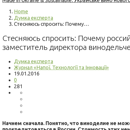
Made in Ukraine & Sustainable: Українське вино но
Home
Думка експерта
Стесняюсь спросить: Почему…
Стесняюсь спросить: Почему росси
заместитель директора винодельчес
Думка експерта
Журнал «Напої. Технології та Інновації»
19.01.2016
0
281
Начнем сначала. Понятно, что виноделие не мож
прокредитоваться в России. Стоимость этих не