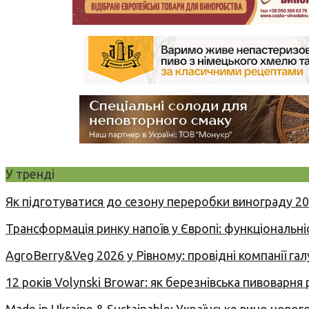
У тренді
Як підготуватися до сезону переробки винограду 2
Трансформація ринку напоїв у Європі: функціональні
AgroBerry&Veg 2026 у Рівному: провідні компанії гал
12 років Volynski Browar: як березнівська пивоварня