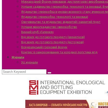
Міжнародний Форум пивоварів, дистиляторів і виробників н
Успішне садівництво і переробка: технології та інновації. В
Ягідництво і переробка в умовах воєнного стану: вчимося п
Ягідництво і переробка: технології та інновації
Овочівництво та ягідництво: відкритий і закритий ґрунт
Успішне виноградарство і виноробство
Винний клуб «Галерея»
Від землі до готового продукту (зерняткові)
Від землі до готового продукту (кісточкові)
Всеукраїнський горіховий форум
Конгрес із заморожування та холодної логістики ягід
Журнали
Усі журнали