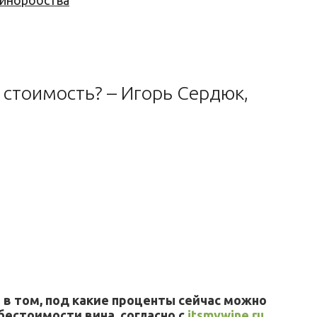
 виноробства
 стоимость? – Игорь Сердюк,
ы в том, под какие проценты сейчас можно
естоимости вина, согласно с
itsmywine.ru
.