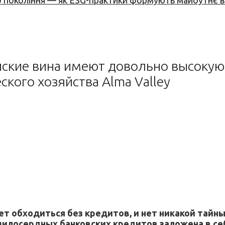
вого покоління — як ESG-практики формують майбутнє
йские вина имеют довольно высокую
кого хозяйства Alma Valley
ет обходиться без кредитов, и нет никакой тайн
милосердных банковских кредитов заложена в себ