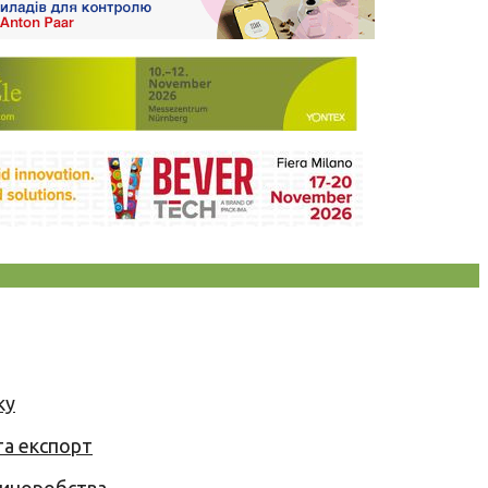
ку
та експорт