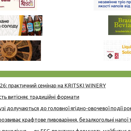
026: практичний семінар на KRITSKI WINERY
сть витісняє традиційні формати
узі долучаються до головної ягідно-овочевої події ро
 розвиває крафтове пивоваріння, безалкогольні напої 