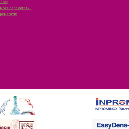
апоїв
чимося перемагати!
еремагати!