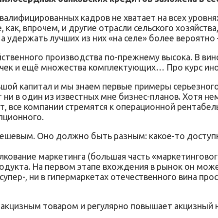
валифицированных кадров не хватает на всех уровнях
как, впрочем, и другие отрасли сельского хозяйства
 а удержать лучших из них «на селе» более вероятно
ственного производства по-прежнему высока. В ви
очек и ещё множества комплектующих… Про курс ино
льшой капитал и мы знаем первые примеры серьезно
т ни в один из известных мне бизнес-планов. Хотя н
, все компании стремятся к операционной рентабель
пционного.
дешевым. Оно должно быть разным: какое-то доступн
лкование маркетинга (большая часть «маркетингово
одукта. На первом этапе вхождения в рынок он може
 супер-, ни в гипермаркетах отечественного вина пр
подакцизным товаром и регулярно повышает акцизный 