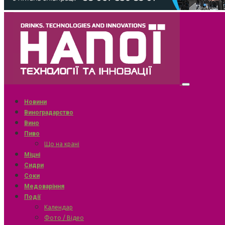
Новини
Виноградарство
Вино
Пиво
Що на крані
Міцні
Сидри
Соки
Медоваріння
Події
Календар
Фото / Відео