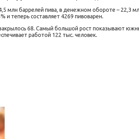
5 млн баррелей пива, в денежном обороте – 22,3 млр
% и теперь составляет 4269 пивоварен.
 закрылось 68. Самый большой рост показывают южны
печивает работой 122 тыс. человек.