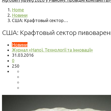
AgroBerry&Veg 2026 у Рівному: провідні компанії гал
Home
Новини
США: Крафтовый сектор…
США: Крафтовый сектор пивоваренн
Новини
Журнал «Напої. Технології та Інновації»
31.03.2016
0
250