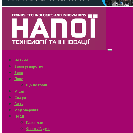
Новини
Виноградарство
Вино
Пиво
Що на крані
Міцні
Сидри
Соки
Медоваріння
Події
Календар
Фото / Відео