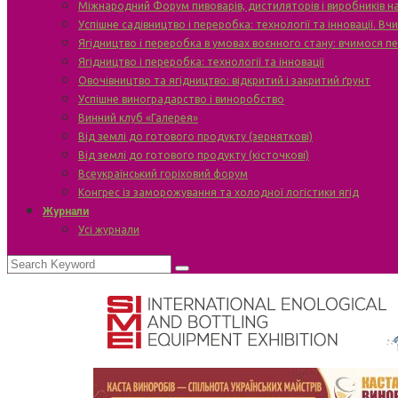
Міжнародний Форум пивоварів, дистиляторів і виробників н
Успішне садівництво і переробка: технології та інновації. В
Ягідництво і переробка в умовах воєнного стану: вчимося п
Ягідництво і переробка: технології та інновації
Овочівництво та ягідництво: відкритий і закритий ґрунт
Успішне виноградарство і виноробство
Винний клуб «Галерея»
Від землі до готового продукту (зерняткові)
Від землі до готового продукту (кісточкові)
Всеукраїнський горіховий форум
Конгрес із заморожування та холодної логістики ягід
Журнали
Усі журнали