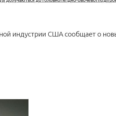
узі долучаються до головної ягідно-овочевої події ро
ой индустрии США сообщает о новых