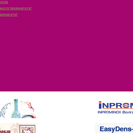
апоїв
чимося перемагати!
еремагати!