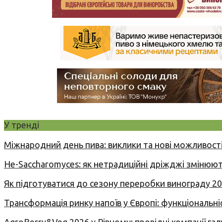
У тренді
Міжнародний день пива: виклики та нові можливості
Не-Saccharomyces: як нетрадиційні дріжджі змінюют
Як підготуватися до сезону переробки винограду 2
Трансформація ринку напоїв у Європі: функціональні