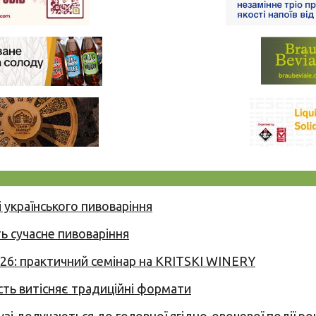
 українського пивоваріння
ь сучасне пивоваріння
026: практичний семінар на KRITSKI WINERY
сть витісняє традиційні формати