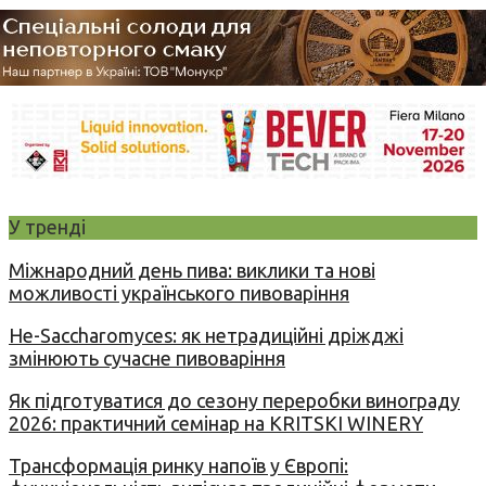
У тренді
Міжнародний день пива: виклики та нові
можливості українського пивоваріння
Не-Saccharomyces: як нетрадиційні дріжджі
змінюють сучасне пивоваріння
Як підготуватися до сезону переробки винограду
2026: практичний семінар на KRITSKI WINERY
Трансформація ринку напоїв у Європі: