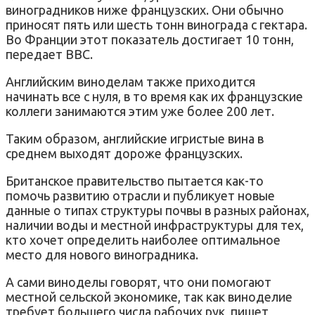
виноградников ниже французских. Они обычно
приносят пять или шесть тонн винограда с гектара.
Во Франции этот показатель достигает 10 тонн,
передает BBC.
Английским виноделам также приходится
начинать все с нуля, в то время как их французские
коллеги занимаются этим уже более 200 лет.
Таким образом, английские игристые вина в
среднем выходят дороже французских.
Британское правительство пытается как-то
помочь развитию отрасли и публикует новые
данные о типах структуры почвы в разных районах,
наличии воды и местной инфраструктуры для тех,
кто хочет определить наиболее оптимальное
место для нового виноградника.
А сами виноделы говорят, что они помогают
местной сельской экономике, так как виноделие
требует большего числа рабочих рук, пишет