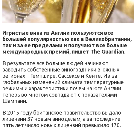
Игристые вина из Англии пользуются все
большей популярностью как в Великобритании,
так и за ее пределами и получают все больше
международных премий, пишет The Guardian.
В результате все больше людей начинают
заводить собственные виноградники в южных
регионах – Гемпшире, Сассексе и Кенте. Из-за
глобальных изменений климата температурные
режимы и характеристики почвы на юге Англии
теперь во многом совпадают с показателями
Шампани.
В 2015 году британское правительство выдало
лицензии 37 новым виноделам, а за последние
пять лет число новых лицензий превысило 170.