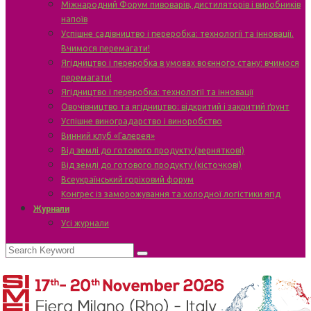
Міжнародний Форум пивоварів, дистиляторів і виробників
напоїв
Успішне садівництво і переробка: технології та інновації.
Вчимося перемагати!
Ягідництво і переробка в умовах воєнного стану: вчимося
перемагати!
Ягідництво і переробка: технології та інновації
Овочівництво та ягідництво: відкритий і закритий ґрунт
Успішне виноградарство і виноробство
Винний клуб «Галерея»
Від землі до готового продукту (зерняткові)
Від землі до готового продукту (кісточкові)
Всеукраїнський горіховий форум
Конгрес із заморожування та холодної логістики ягід
Журнали
Усі журнали