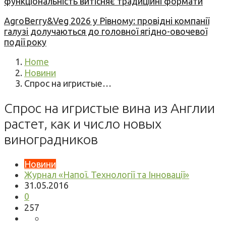
функціональність витісняє традиційні формати
AgroBerry&Veg 2026 у Рівному: провідні компанії
галузі долучаються до головної ягідно-овочевої
події року
Home
Новини
Спрос на игристые…
Спрос на игристые вина из Англии
растет, как и число новых
виноградников
Новини
Журнал «Напої. Технології та Інновації»
31.05.2016
0
257