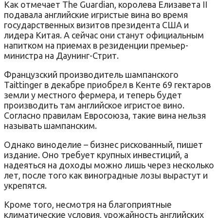
Как отмечает The Guardian, королева Елизавета II
подавала английские игристые вина во время
государственных визитов президента США и
лидера Китая. А сейчас они станут официальным
напитком на приемах в резиденции премьер-
министра на Даунинг-Стрит.
Французский производитель шампанского
Taittinger в декабре приобрел в Кенте 69 гектаров
земли у местного фермера, и теперь будет
производить там английское игристое вино.
Согласно правилам Евросоюза, такие вина нельзя
называть шампанским.
Однако виноделие – бизнес рискованный, пишет
издание. Оно требует крупных инвестиций, а
надеяться на доходы можно лишь через несколько
лет, после того как виноградные лозы вырастут и
укрепятся.
Кроме того, несмотря на благоприятные
климатические условия, урожайность английских