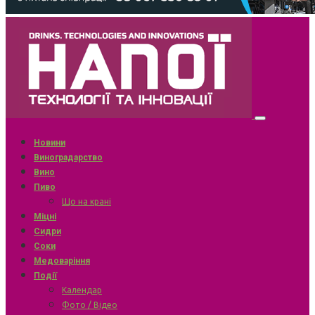
Новини
Виноградарство
Вино
Пиво
Що на крані
Міцні
Сидри
Соки
Медоваріння
Події
Календар
Фото / Відео