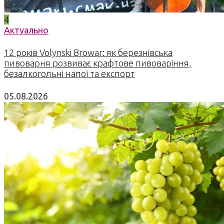
4
Актуально
12 років Volynski Browar: як березнівська
пивоварня розвиває крафтове пивоваріння,
безалкогольні напої та експорт
05.08.2026