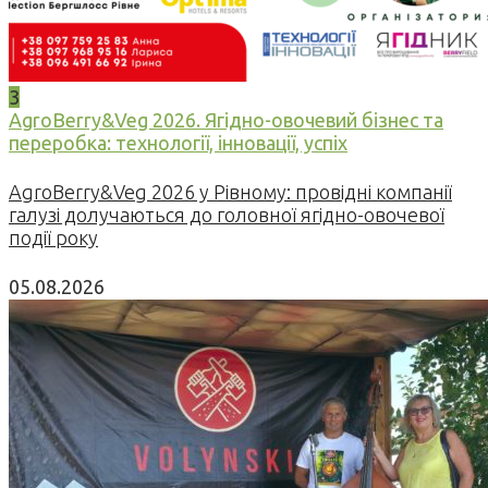
3
AgroBerry&Veg 2026. Ягідно-овочевий бізнес та
переробка: технології, інновації, успіх
AgroBerry&Veg 2026 у Рівному: провідні компанії
галузі долучаються до головної ягідно-овочевої
події року
05.08.2026