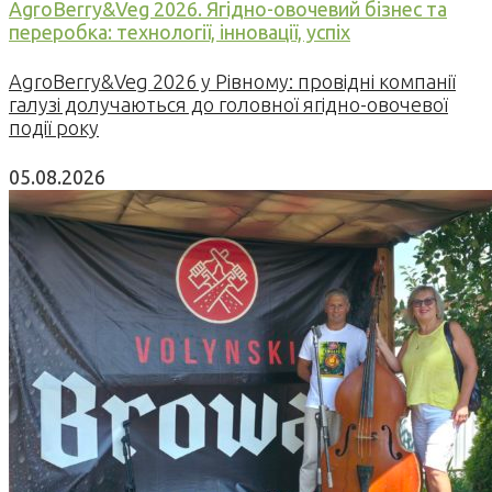
AgroBerry&Veg 2026. Ягідно-овочевий бізнес та
переробка: технології, інновації, успіх
AgroBerry&Veg 2026 у Рівному: провідні компанії
галузі долучаються до головної ягідно-овочевої
події року
05.08.2026