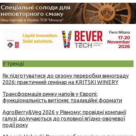
У тренді
Як підготуватися до сезону переробки винограду
2026: практичний семінар на KRITSKI WINERY
Трансформація ринку напоїв у Європі:
функціональність витісняє традиційні формати
AgroBerry&Veg 2026 у Рівному: провідні компанії
галузі долучаються до головної ягідно-овочевої
події року