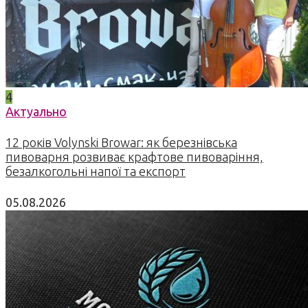
4
Актуально
12 років Volynski Browar: як березнівська
пивоварня розвиває крафтове пивоваріння,
безалкогольні напої та експорт
05.08.2026