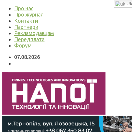
Uk
Про нас
Про журнал
Контакти
Партнери
Рекламодавцям
Передплата
Форум
07.08.2026