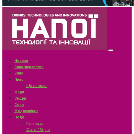
Новини
Виноградарство
Вино
Пиво
Що на крані
Міцні
Сидри
Соки
Медоваріння
Події
Календар
Фото / Відео