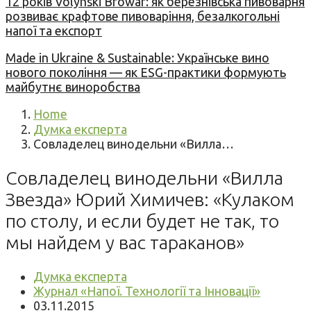
12 років Volynski Browar: як березнівська пивоварня
розвиває крафтове пивоваріння, безалкогольні
напої та експорт
Made in Ukraine & Sustainable: Українське вино
нового покоління — як ESG-практики формують
майбутнє виноробства
Home
Думка експерта
Совладелец винодельни «Вилла…
Совладелец винодельни «Вилла
Звезда» Юрий Химичев: «Кулаком
по столу, и если будет не так, то
мы найдем у вас тараканов»
Думка експерта
Журнал «Напої. Технології та Інновації»
03.11.2015