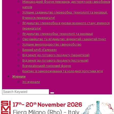
Міжнародний Форум пивоварів, дистиляторів і виробників
напоїв
Успішне садівництво і переробка: технології та інновації.
Вчимося перемагати!
Ягідництво і переробка в умовах воєнного стану: вчимося
перемагати!
Ягідництво і переробка: технології та інновації
Овочівництво та ягідництво: відкритий і закритий ґрунт
Успішне виноградарство і виноробство
Винний клуб «Галерея»
Від землі до готового продукту (зерняткові)
Від землі до готового продукту (кісточкові)
Всеукраїнський горіховий форум
Конгрес із заморожування та холодної логістики ягід
Журнали
Усі журнали