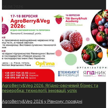
06.08.2026
AgroBerry&Veg 2026. Ягідно-овочевий бізнес та
переробка: технології, інновації, успіх
AgroBerry&Veg 2026 у Рівному: провідні