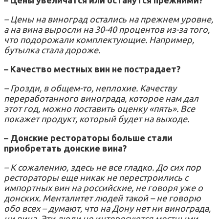
– Цены на виноград остались на прежнем уровне,
а на вина выросли на 30-40 процентов из-за того,
что подорожали комплектующие. Например,
бутылка стала дороже.
– Качество местных вин не пострадает?
– Грозди, в общем-то, неплохие. Качеству
переработанного винограда, которое нам дал
этот год, можно поставить оценку «пять». Все
покажет продукт, который будет на выходе.
– Донские рестораторы больше стали
приобретать донские вина?
– К сожалению, здесь не все гладко. До сих пор
рестораторы еще никак не перестроились с
импортных вин на российские, не говоря уже о
донских. Менталитет людей такой – не говорю
обо всех – думают, что на Дону нет ни винограда,
ни вина. Эти люди не интересуются местными