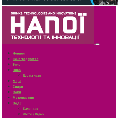
Новини
Виноградарство
Вино
Пиво
Що на крані
Міцні
Сидри
Соки
Медоваріння
Події
Календар
Фото / Відео