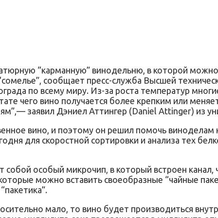
атюрную “карманную” винодельню, в которой можно 
-“сомелье”, сообщает пресс-служба Высшей техничес
ограда по всему миру. Из-за роста температур мног
ьтате чего вино получается более крепким или меня
м”,— заявил Дэниел Аттингер (Daniel Attinger) из у
твенное вино, и поэтому он решил помочь виноделам 
егодня для скоростной сортировки и анализа тех бе
 собой особый микрочип, в который встроен канал, 
в которые можно вставить своеобразные “чайные пак
“пакетика”.
носительно мало, то вино будет производиться внутр