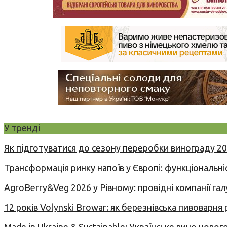
У тренді
Як підготуватися до сезону переробки винограду 2
Трансформація ринку напоїв у Європі: функціональні
AgroBerry&Veg 2026 у Рівному: провідні компанії гал
12 років Volynski Browar: як березнівська пивоварня