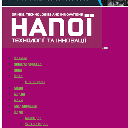
Новини
Виноградарство
Вино
Пиво
Що на крані
Міцні
Сидри
Соки
Медоваріння
Події
Календар
Фото / Відео