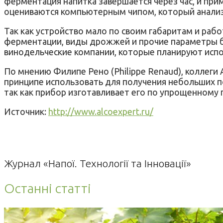
ферментация напитка завершается через час, и при
оцениваются компьютерным чипом, который анализи
Так как устройство мало по своим габаритам и раб
ферментации, виды дрожжей и прочие параметры б
винодельческие компании, которые планируют испол
По мнению Филипе Рено (Philippe Renaud), коллег
принципе использовать для получения небольших пор
так как прибор изготавливает его по упрощенному 
Источник:
http://www.alcoexpert.ru/
Журнал «Напої. Технології та Інновації»
Останні статті