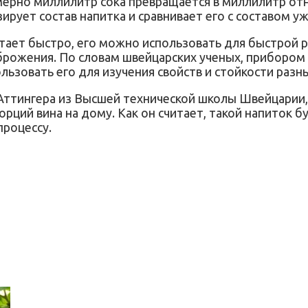
мерно миллилитр сока превращается в миллилитр отн
рует состав напитка и сравнивает его с составом у
отает быстро, его можно использовать для быстрой 
рожения. По словам швейцарских ученых, прибором
ьзовать его для изучения свойств и стойкости разн
и Аттингера из Высшей технической школы Швейцарии
ций вина на дому. Как он считает, такой напиток бу
процессу.