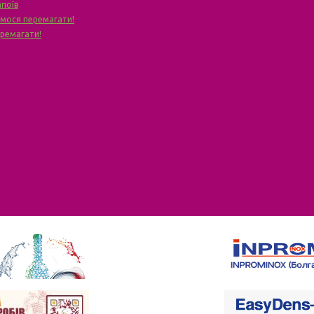
апоїв
чимося перемагати!
еремагати!