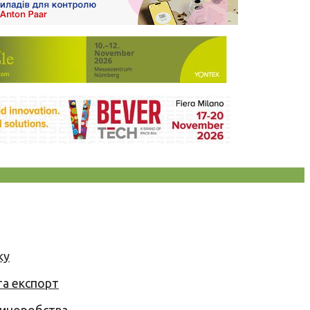
ку
та експорт