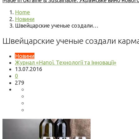
Made in Ukraine & Sustainable: Українське вино но
Home
Новини
Швейцарские ученые создали…
Швейцарские ученые создали кар
Новини
Журнал «Напої. Технології та Інновації»
13.07.2016
0
279