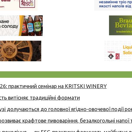
026: практичний семінар на KRITSKI WINERY
сть витісняє традиційні формати
узі долучаються до головної ягідно-овочевої події ро
 розвиває крафтове пивоваріння, безалкогольні напої 