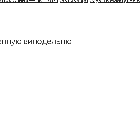
вого покоління — як ESG-практики формують майбутнє
манную винодельню