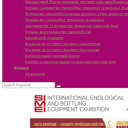
Міжнародний Форум пивоварів, дистиляторів і виробників н
Успішне садівництво і переробка: технології та інновації. В
Ягідництво і переробка в умовах воєнного стану: вчимося п
Ягідництво і переробка: технології та інновації
Овочівництво та ягідництво: відкритий і закритий ґрунт
Успішне виноградарство і виноробство
Винний клуб «Галерея»
Від землі до готового продукту (зерняткові)
Від землі до готового продукту (кісточкові)
Всеукраїнський горіховий форум
Конгрес із заморожування та холодної логістики ягід
Журнали
Усі журнали