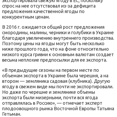
экспортировала свежую ягоду в ЕС, поскольку
спрос на нее отсутствовал из-за дефицита
предложения качественной ягоды по
конкурентным ценам.
В 2016 г. ожидается общий рост предложения
смородины, малины, черники и голубики в Украине
благодаря увеличению внутреннего производства.
Поэтому цены на ягоды могут быть несколько
ниже прошлого года, что на фоне относительно
низкого курса гривни к основным валютам создает
весьма неплохие предпосылки для ее экспорта.
«В предыдущие сезоны на первом месте по
объемам экспорта в Украине была черешня, а на
втором — земляника садовая (клубника). Другую
ягоду в свежем виде мы почти не экспортировали.
Но даже по черешне и землянике объемы
экспорта были мизерными, почти вся ягода
отправлялась в Россию», — отмечает эксперт
плодоовощного рынка Восточной Европы Татьяна
Гетьман.