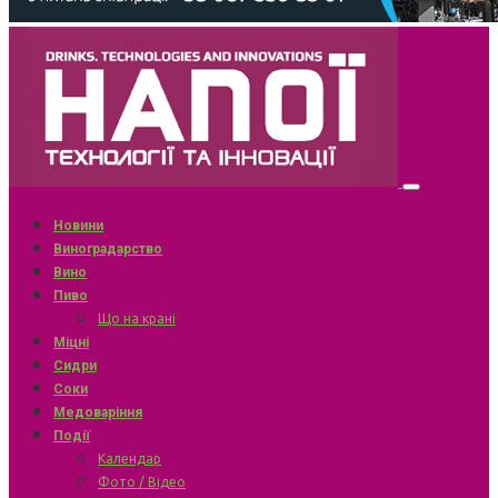
Новини
Виноградарство
Вино
Пиво
Що на крані
Міцні
Сидри
Соки
Медоваріння
Події
Календар
Фото / Відео