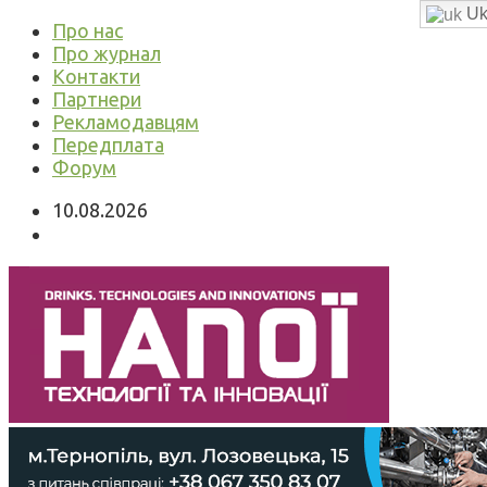
Uk
Про нас
Про журнал
Контакти
Партнери
Рекламодавцям
Передплата
Форум
10.08.2026