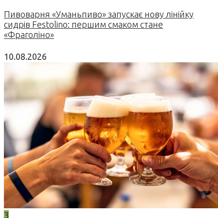
Пивоварня «Уманьпиво» запускає нову лінійку
сидрів Festolino: першим смаком стане
«Фраголіно»
10.08.2026
3