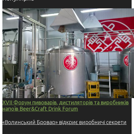
XVII Форум пивоварів, дистиляторів та виробників
напоїв Beer&Craft Drink Forum
«Волинський Бровар» відкриє виробничі секрети