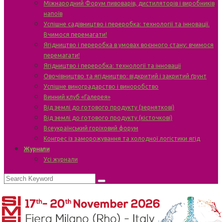
Міжнародний Форум пивоварів, дистиляторів і виробників
напоїв
Успішне садівництво і переробка: технології та інновації.
Вчимося перемагати!
Ягідництво і переробка в умовах воєнного стану: вчимося
перемагати!
Ягідництво і переробка: технології та інновації
Овочівництво та ягідництво: відкритий і закритий ґрунт
Успішне виноградарство і виноробство
Винний клуб «Галерея»
Від землі до готового продукту (зерняткові)
Від землі до готового продукту (кісточкові)
Всеукраїнський горіховий форум
Конгрес із заморожування та холодної логістики ягід
Журнали
Усі журнали