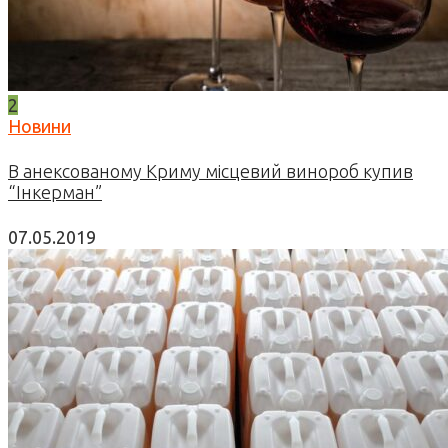
2
Новини
В анексованому Криму місцевий винороб купив
“Інкерман”
07.05.2019