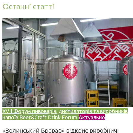
Останні статті
XVII Форум пивоварів, дистиляторів та виробників
напоїв Beer&Craft Drink Forum
Актуально
«Волинський Бровар» відкриє виробничі