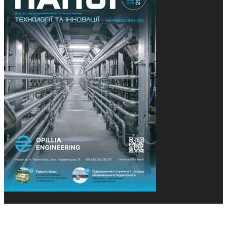
© 2013-2026 Засновники: Конєва К.В., Ящук Н.І.