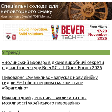
У тренді
«Волинський Бровар» відкриє виробничі секрети
під час бізнес-туру Beer&Craft Drink Forum 2026
Пивоварня «Уманьпиво» запускає нову лінійку
сидрів Festolino: першим смаком стане
«Фраголіно»
Міжнародний день пива: виклики та нові
можливості українського пивоваріння