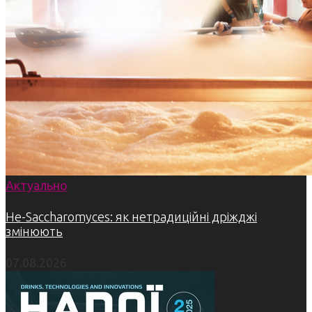
Актуально
Не-Saccharomyces: як нетрадиційні дріжджі
змінюють
07.08.2026