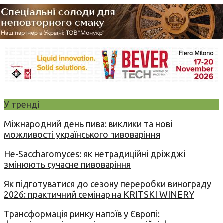
У тренді
Міжнародний день пива: виклики та нові
можливості українського пивоваріння
Не-Saccharomyces: як нетрадиційні дріжджі
змінюють сучасне пивоваріння
Як підготуватися до сезону переробки винограду
2026: практичний семінар на KRITSKI WINERY
Трансформація ринку напоїв у Європі: