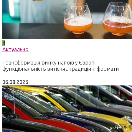
4
Актуально
Трансформація ринку напоїв у Європі:
функціональність витісняє традиційні формати
06.08.2026