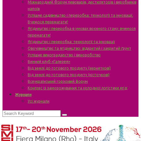
Міжнародний Форум пивоварів, дистиляторів і виробників
напоїв
Успішне садівництво і переробка: технології та інновації.
Вчимося перемагати!
Ягідництво і переробка в умовах воєнного стану: вчимося
перемагати!
Ягідництво і переробка: технології та інновації
Овочівництво та ягідництво: відкритий і закритий ґрунт
Успішне виноградарство і виноробство
Винний клуб «Галерея»
Від землі до готового продукту (зерняткові)
Від землі до готового продукту (кісточкові)
Всеукраїнський горіховий форум
Конгрес із заморожування та холодної логістики ягід
Журнали
Усі журнали