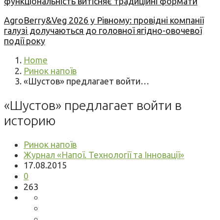
функціональність витісняє традиційні формати
AgroBerry&Veg 2026 у Рівному: провідні компанії
галузі долучаються до головної ягідно-овочевої
події року
Home
Ринок напоїв
«Шустов» предлагает войти…
«Шустов» предлагает войти в
историю
Ринок напоїв
Журнал «Напої. Технології та Інновації»
17.08.2015
0
263