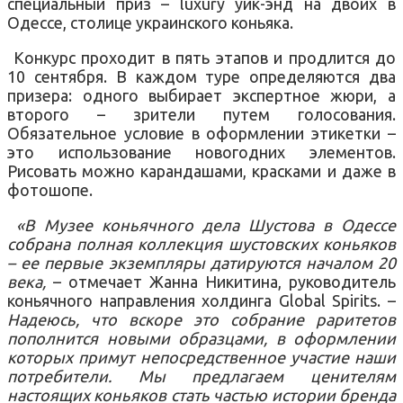
специальный приз – luxury уик-энд на двоих в
Одессе, столице украинского коньяка.
Конкурс проходит в пять этапов и продлится до
10 сентября. В каждом туре определяются два
призера: одного выбирает экспертное жюри, а
второго – зрители путем голосования.
Обязательное условие в оформлении этикетки –
это использование новогодних элементов.
Рисовать можно карандашами, красками и даже в
фотошопе.
«В Музее коньячного дела Шустова в Одессе
собрана полная коллекция шустовских коньяков
– ее первые экземпляры датируются началом 20
века,
– отмечает Жанна Никитина, руководитель
коньячного направления холдинга Global Spirits. –
Надеюсь, что вскоре это собрание раритетов
пополнится новыми образцами, в оформлении
которых примут непосредственное участие наши
потребители. Мы предлагаем ценителям
настоящих коньяков стать частью истории бренда