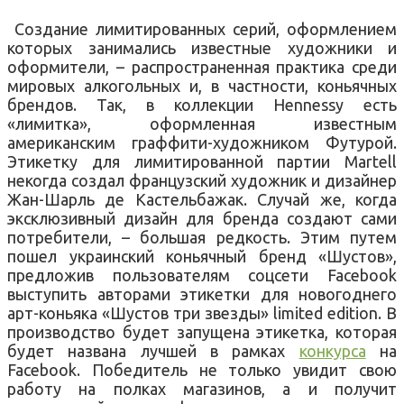
Создание лимитированных серий, оформлением
которых занимались известные художники и
оформители, – распространенная практика среди
мировых алкогольных и, в частности, коньячных
брендов. Так, в коллекции Hennessy есть
«лимитка», оформленная известным
американским граффити-художником Футурой.
Этикетку для лимитированной партии Martell
некогда создал французский художник и дизайнер
Жан-Шарль де Кастельбажак. Случай же, когда
эксклюзивный дизайн для бренда создают сами
потребители, – большая редкость. Этим путем
пошел украинский коньячный бренд «Шустов»,
предложив пользователям соцсети Facebook
выступить авторами этикетки для новогоднего
арт-коньяка «Шустов три звезды» limited edition. В
производство будет запущена этикетка, которая
будет названа лучшей в рамках
конкурса
на
Facebook. Победитель не только увидит свою
работу на полках магазинов, а и получит