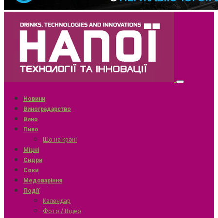
Новини
Виноградарство
Вино
Пиво
Що на крані
Міцні
Сидри
Соки
Медоваріння
Події
Календар
Фото / Відео