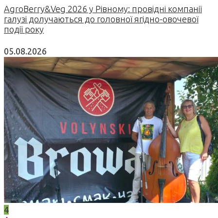
AgroBerry&Veg 2026 у Рівному: провідні компанії
галузі долучаються до головної ягідно-овочевої
події року
05.08.2026
4