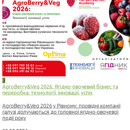
3
AgroBerry&Veg 2026. Ягідно-овочевий бізнес та
переробка: технології, інновації, успіх
AgroBerry&Veg 2026 у Рівному: провідні компанії
галузі долучаються до головної ягідно-овочевої
події року