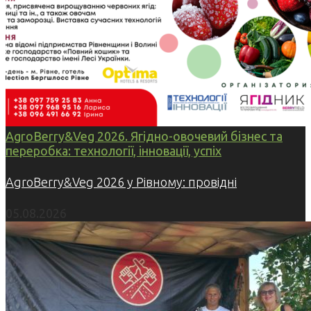
AgroBerry&Veg 2026. Ягідно-овочевий бізнес та
переробка: технології, інновації, успіх
AgroBerry&Veg 2026 у Рівному: провідні
05.08.2026