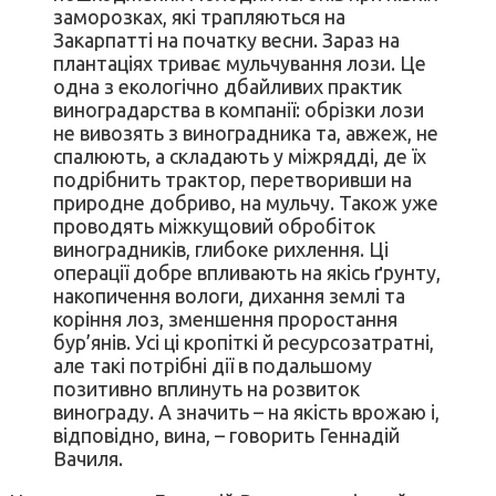
заморозках, які трапляються на
Закарпатті на початку весни. Зараз на
плантаціях триває мульчування лози. Це
одна з екологічно дбайливих практик
виноградарства в компанії: обрізки лози
не вивозять з виноградника та, авжеж, не
спалюють, а складають у міжрядді, де їх
подрібнить трактор, перетворивши на
природне добриво, на мульчу. Також уже
проводять міжкущовий обробіток
виноградників, глибоке рихлення. Ці
операції добре впливають на якісь ґрунту,
накопичення вологи, дихання землі та
коріння лоз, зменшення проростання
бур’янів. Усі ці кропіткі й ресурсозатратні,
але такі потрібні дії в подальшому
позитивно вплинуть на розвиток
винограду. А значить – на якість врожаю і,
відповідно, вина, – говорить Геннадій
Вачиля.