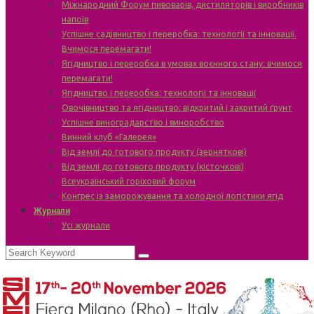
Міжнародний Форум пивоварів, дистиляторів і виробників
напоїв
Успішне садівництво і переробка: технології та інновації.
Вчимося перемагати!
Ягідництво і переробка в умовах воєнного стану: вчимося
перемагати!
Ягідництво і переробка: технології та інновації
Овочівництво та ягідництво: відкритий і закритий ґрунт
Успішне виноградарство і виноробство
Винний клуб «Галерея»
Від землі до готового продукту (зерняткові)
Від землі до готового продукту (кісточкові)
Всеукраїнський горіховий форум
Конгрес із заморожування та холодної логістики ягід
Журнали
Усі журнали