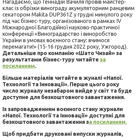
Нагадаємо, що Геннадій Вачиля провів майстер-
клас із обрізки винограду акумуляторним ранцевим
секатором Makita DUP361Z у грудні минулого року
під час бізнес-туру, організованого в рамках IV
Міжнародної Благодійної науково-практичної
конференції «Виноградарство і виноробство
України в умовах воєнного стану: вчимося
перемагати!» (15-16 грудня 2022 року, Ужгород).
Детальніше про компанію «Шато Чизай» за
результатами бізнес-туру читайте
за
посиланням
.
Більше матеріалів читайте в
жуналі
«Напої.
Технології та Інновації». Перше цього року
число журналу незабаром вийде у світ та буде
доступне для безкоштовного завантаження.
Із запровадженням воєнного стану журнали
«Напої. Технології та Інновації» доступні для
безкоштовного завантаження з
а посиланням.
Щоб придбати друковані випуски журналів,