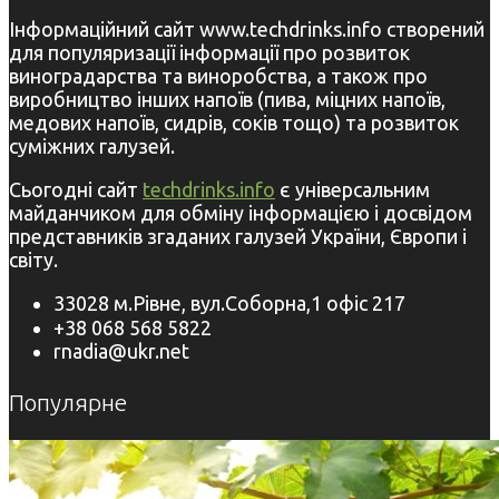
Інформаційний сайт www.techdrinks.info створений
для популяризації інформації про розвиток
виноградарства та виноробства, а також про
виробництво інших напоїв (пива, міцних напоїв,
медових напоїв, сидрів, соків тощо) та розвиток
суміжних галузей.
Сьогодні сайт
techdrinks.info
є універсальним
майданчиком для обміну інформацією і досвідом
представників згаданих галузей України, Європи і
світу.
33028 м.Рівне, вул.Соборна,1 офіс 217
+38 068 568 5822
rnadia@ukr.net
Популярне