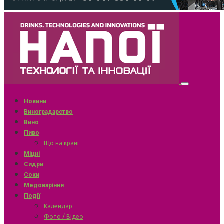
Новини
Виноградарство
Вино
Пиво
Що на крані
Міцні
Сидри
Соки
Медоваріння
Події
Календар
Фото / Відео