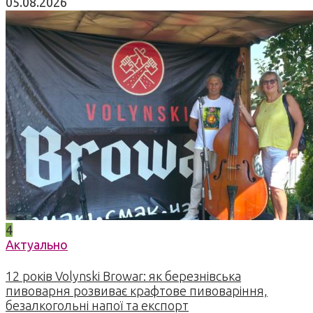
05.08.2026
4
Актуально
12 років Volynski Browar: як березнівська
пивоварня розвиває крафтове пивоваріння,
безалкогольні напої та експорт