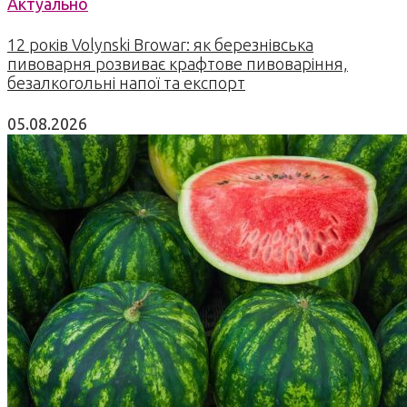
Актуально
12 років Volynski Browar: як березнівська
пивоварня розвиває крафтове пивоваріння,
безалкогольні напої та експорт
05.08.2026