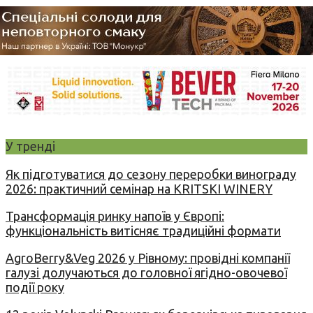
У тренді
Як підготуватися до сезону переробки винограду
2026: практичний семінар на KRITSKI WINERY
Трансформація ринку напоїв у Європі:
функціональність витісняє традиційні формати
AgroBerry&Veg 2026 у Рівному: провідні компанії
галузі долучаються до головної ягідно-овочевої
події року