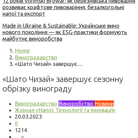
12 років Volynski Browar: як березнівська пивоварня
розвиває крафтове пивоваріння, безалкогольні
напої та експорт
Made in Ukraine & Sustainable: Українське вино
нового покоління — як ESG-практики формують
майбутнє виноробства
Home
Виноградарство
«Шато Чизай» завершує…
«Шато Чизай» завершує сезонну
обрізку винограду
Виноградарство
Виноробство
Новини
Журнал «Напої. Технології та Інновації»
20.03.2023
0
1214