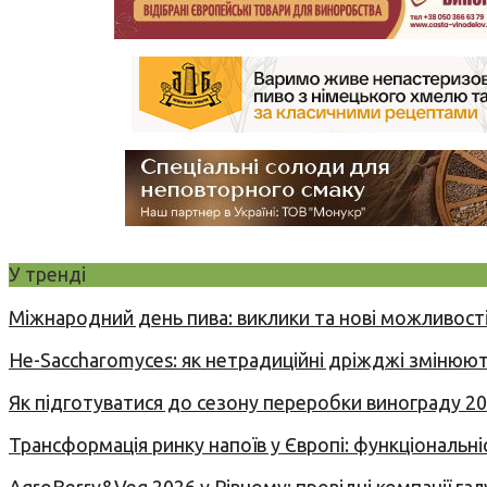
У тренді
Міжнародний день пива: виклики та нові можливості
Не-Saccharomyces: як нетрадиційні дріжджі змінюют
Як підготуватися до сезону переробки винограду 2
Трансформація ринку напоїв у Європі: функціональні