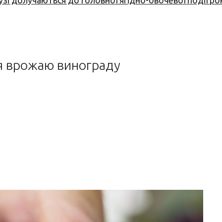
узі долучаються до головної ягідно-овочевої події ро
ня врожаю винограду