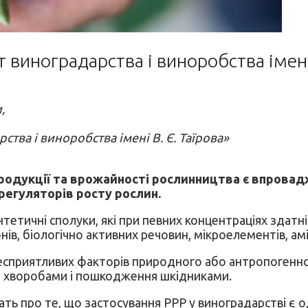
виноградарства і виноробства імені
,
тва і виноробства імені В. Є. Таїрова»
продукції та врожайності рослинництва є впрова
регуляторів росту рослин.
нтетичні сполуки, які при певних концентраціях здат
, біологічно активних речовин, мікроелементів, амін
несприятливих факторів природного або антропогенн
ня хворобами і пошкодження шкідниками.
ать про те, що застосування РРР у виноградарстві є 