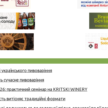
 українського пивоваріння
ь сучасне пивоваріння
026: практичний семінар на KRITSKI WINERY
сть витісняє традиційні формати