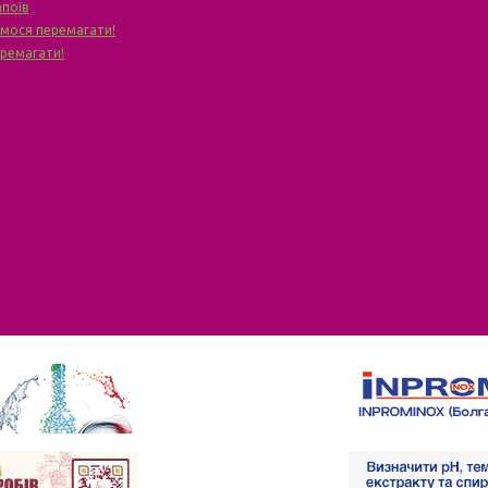
апоїв
чимося перемагати!
еремагати!