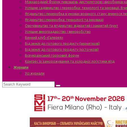
Міжнародний Форум пивоварів, дистиляторів і виробників н
Успішне садівництво і переробка: технології та інновації. В
Ягідництво і переробка в умовах воєнного стану: вчимося п
Ягідництво і переробка: технології та інновації
Овочівництво та ягідництво: відкритий і закритий ґрунт
Успішне виноградарство і виноробство
Винний клуб «Галерея»
Від землі до готового продукту (зерняткові)
Від землі до готового продукту (кісточкові)
Всеукраїнський горіховий форум
Конгрес із заморожування та холодної логістики ягід
Журнали
Усі журнали