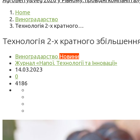
AgroBerry&Veg 2026 у Рівному: провідні компанії гал
Home
Виноградарство
Технологія 2-х кратного…
Технологія 2-х кратного збільшен
Виноградарство
Новини
Журнал «Напої. Технології та Інновації»
14.03.2023
0
4186