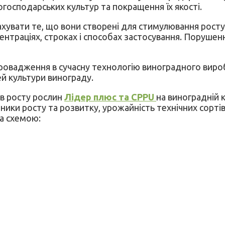
господарських культур та покращення їх якості.
ахувати те, що вони створені для стимулювання росту
центраціях, строках і способах застосування. Поруш
впровадження в сучасну технологію виноградного виро
ей культури винограду.
в росту рослин
Лідер плюс та СРРU
на виноградній к
казники росту та розвитку, урожайність технічних сор
за схемою: