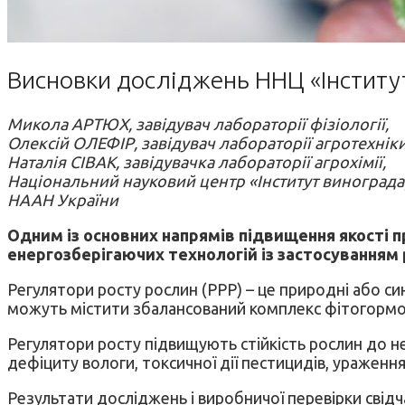
Висновки досліджень ННЦ «Інститут 
Микола АРТЮХ, завідувач лабораторії фізіології,
Олексій ОЛЕФІР, завідувач лабораторії агротехніки
Наталія СІВАК, завідувачка лабораторії агрохімії,
Національний науковий центр «Інститут виноградарс
НААН України
Одним із основних напрямів підвищення якості 
енергозберігаючих технологій із застосуванням 
Регулятори росту рослин (РРР) – це природні або си
можуть містити збалансований комплекс фітогормонів
Регулятори росту підвищують стійкість рослин до 
дефіциту вологи, токсичної дії пестицидів, уражен
Результати досліджень і виробничої перевірки свідч