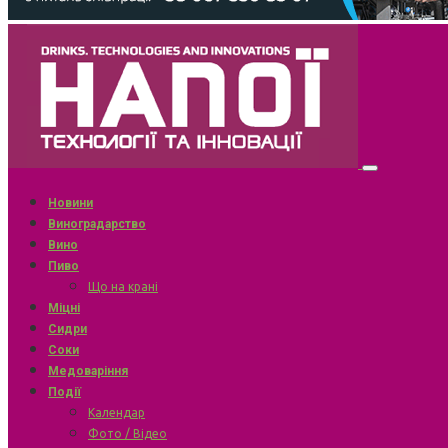
Новини
Виноградарство
Вино
Пиво
Що на крані
Міцні
Сидри
Соки
Медоваріння
Події
Календар
Фото / Відео