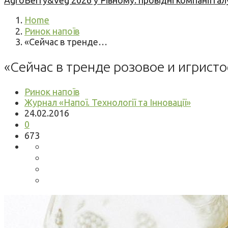
AgroBerry&Veg 2026 у Рівному: провідні компанії гал
Home
Ринок напоїв
«Сейчас в тренде…
«Сейчас в тренде розовое и игрист
Ринок напоїв
Журнал «Напої. Технології та Інновації»
24.02.2016
0
673