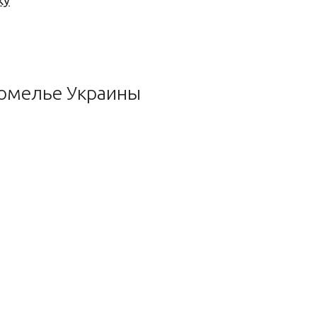
ку
 сомелье Украины