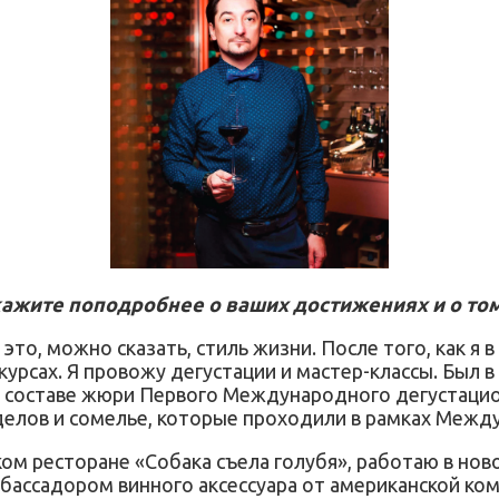
кажите поподробнее о ваших достижениях и о том
это, можно сказать, стиль жизни. После того, как я 
курсах. Я провожу дегустации и мастер-классы. Был 
 в составе жюри Первого Международного дегустацион
оделов и сомелье, которые проходили в рамках Меж
вском ресторане «Собака съела голубя», работаю в н
мбассадором винного аксессуара от американской ком