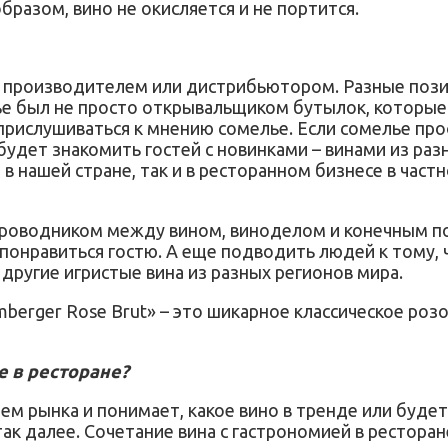
образом, вино не окисляется и не портится.
м производителем или дистрибьютором. Разные пози
лье был не просто открывальщиком бутылок, которые
рислушиваться к мнению сомелье. Если сомелье пр
будет знакомить гостей с новинками – винами из ра
 нашей стране, так и в ресторанном бизнесе в частно
роводником между вином, виноделом и конечным пот
т понравиться гостю. А еще подводить людей к тому,
и другие игристые вина из разных регионов мира.
umberger Rose Brut» – это шикарное классическое роз
е в ресторане?
лем рынка и понимает, какое вино в тренде или буде
так далее. Сочетание вина с гастрономией в рестора