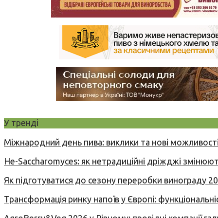
У тренді
Міжнародний день пива: виклики та нові можливості
Не-Saccharomyces: як нетрадиційні дріжджі змінюют
Як підготуватися до сезону переробки винограду 2
Трансформація ринку напоїв у Європі: функціональні