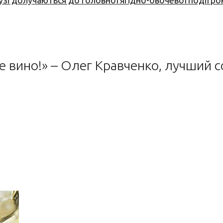
узі долучаються до головної ягідно-овочевої події ро
ое вино!» – Олег Кравченко, лучший