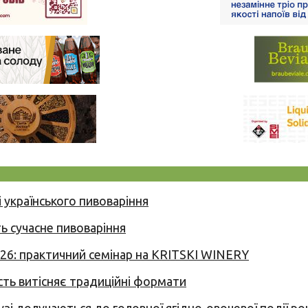
 українського пивоваріння
ь сучасне пивоваріння
026: практичний семінар на KRITSKI WINERY
сть витісняє традиційні формати