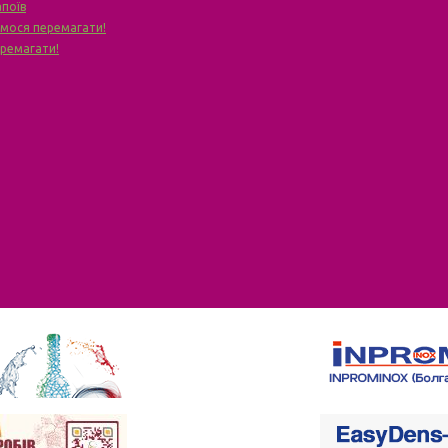
апоїв
чимося перемагати!
еремагати!