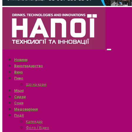
Новини
Виноградарство
Вино
Пиво
Що на крані
Міцні
Сидри
Соки
Медоваріння
Події
Календар
Фото / Відео