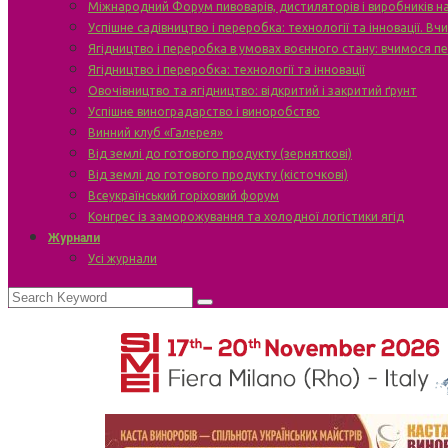
Міжнародний Форум пивоварів, дистиляторів і виробників н
Успішне садівництво і переробка: технології та інновації. В
Ягідництво і переробка в умовах воєнного стану: вчимося п
Ягідництво і переробка: технології та інновації
Овочівництво та ягідництво: відкритий і закритий ґрунт
Успішне виноградарство і виноробство
Винний клуб «Галерея»
Від землі до готового продукту (зерняткові)
Від землі до готового продукту (кісточкові)
Всеукраїнський горіховий форум
Конгрес із заморожування та холодної логістики ягід
Журнали
Усі журнали