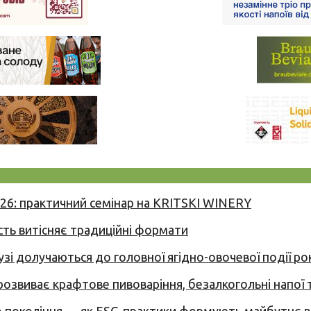
026: практичний семінар на KRITSKI WINERY
сть витісняє традиційні формати
узі долучаються до головної ягідно-овочевої події ро
 розвиває крафтове пивоваріння, безалкогольні напої 