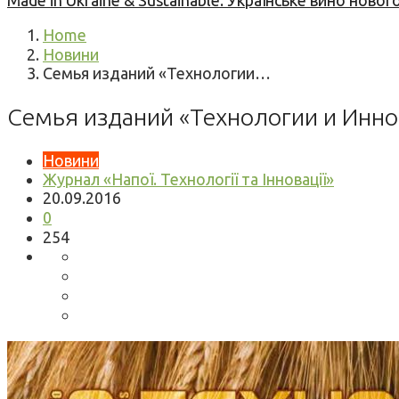
Made in Ukraine & Sustainable: Українське вино но
Home
Новини
Семья изданий «Технологии…
Семья изданий «Технологии и Инно
Новини
Журнал «Напої. Технології та Інновації»
20.09.2016
0
254