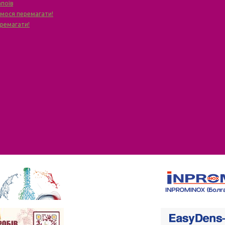
апоїв
чимося перемагати!
еремагати!