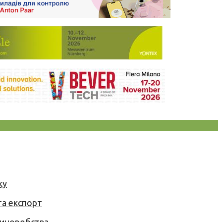
ку
та експорт