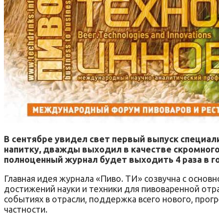
В сентябре увидел свет первый выпуск специал
напитку, дважды выходил в качестве скромного
полноценный журнал будет выходить 4 раза в год
Главная идея журнала «Пиво. ТИ» созвучна с основ
достижений науки и техники для пивоваренной отр
событиях в отрасли, поддержка всего нового, прогр
частности.