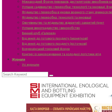
Міжнародний Форум пивоварів, дистиляторів і виробників н
Успішне садівництво і переробка: технології та інновації. В
Ягідництво і переробка в умовах воєнного стану: вчимося п
Ягідництво і переробка: технології та інновації
Овочівництво та ягідництво: відкритий і закритий ґрунт
Успішне виноградарство і виноробство
Винний клуб «Галерея»
Від землі до готового продукту (зерняткові)
Від землі до готового продукту (кісточкові)
Всеукраїнський горіховий форум
Конгрес із заморожування та холодної логістики ягід
Журнали
Усі журнали