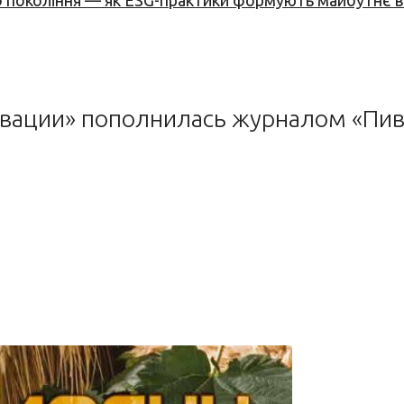
вого покоління — як ESG-практики формують майбутнє
вации» пополнилась журналом «Пив