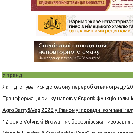
У тренді
Як підготуватися до сезону переробки винограду 2
Трансформація ринку напоїв у Європі: функціональні
AgroBerry&Veg 2026 у Рівному: провідні компанії гал
12 років Volynski Browar: як березнівська пивоварня