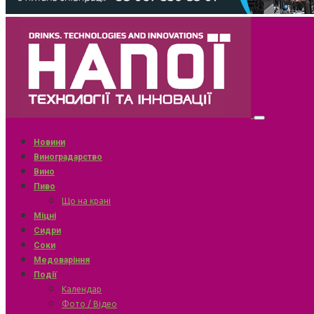
Новини
Виноградарство
Вино
Пиво
Що на крані
Міцні
Сидри
Соки
Медоваріння
Події
Календар
Фото / Відео