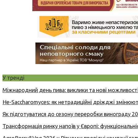
У тренді
Міжнародний день пива: виклики та нові можливості
Не-Saccharomyces: як нетрадиційні дріжджі змінюют
Як підготуватися до сезону переробки винограду 2
Трансформація ринку напоїв у Європі: функціональні