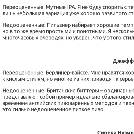
Переоцененные: Мутные IPA. Я не буду спорить с те
лишь небольшая вариация уже хорошо развитого ст
Недооцененные: Пильзнер набирает хорошие темпы,
но в то же время простыми и понятными. Я нескольк
многочасовых очередях, но уверен, что у этого сти
Джефф Х
Переоцененные: Берлинер-вайссе. Мне нравятся хор
к кислым стилям, но многие из них приводят к сер
Недооцененные: Британские биттеры – ординарные,
представляют собой пример идеально сбалансирова
временем английских пивоваренных методов и техн
это сильно недооцененное питкое пиво.
Сирена Нузил