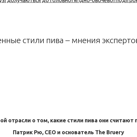
узі долучаються до головної ягідно-овочевої події ро
нные стили пива – мнения эксперто
вной отрасли о том, какие стили пива они счита
Патрик Рю, CEO и основатель The Bruery