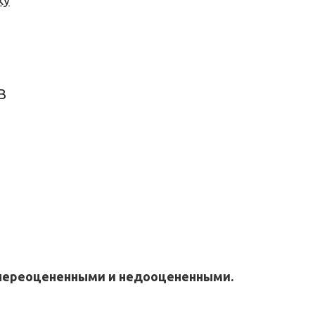
ку
в
ют переоцененными и недооцененными.