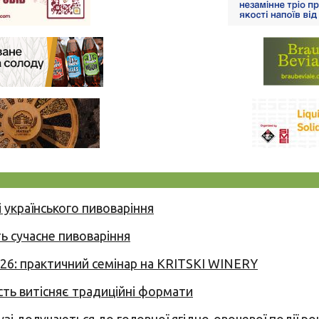
 українського пивоваріння
ь сучасне пивоваріння
026: практичний семінар на KRITSKI WINERY
сть витісняє традиційні формати