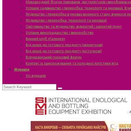
Міжнародний Форум пивоварів, дистиляторів і виробників н
Успішне садівництво і переробка: технології та інновації. В
Ягідництво і переробка в умовах воєнного стану: вчимося п
Ягідництво і переробка: технології та інновації
Овочівництво та ягідництво: відкритий і закритий ґрунт
Успішне виноградарство і виноробство
Винний клуб «Галерея»
Від землі до готового продукту (зерняткові)
Від землі до готового продукту (кісточкові)
Всеукраїнський горіховий форум
Конгрес із заморожування та холодної логістики ягід
Журнали
Усі журнали