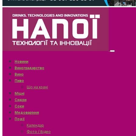
Новини
Виноградарство
Вино
Пиво
Що на крані
Міцні
Сидри
Соки
Медоваріння
Події
Календар
Фото / Відео