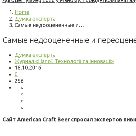
AgroBerry&Veg 2026 у Рівному: провідні компанії гал
Home
Думка експерта
Самые недооцененные и…
Самые недооцененные и переоцене
Думка експерта
Журнал «Напої. Технології та Інновації»
18.10.2016
0
256
Сайт American Craft Beer спросил экспертов пи