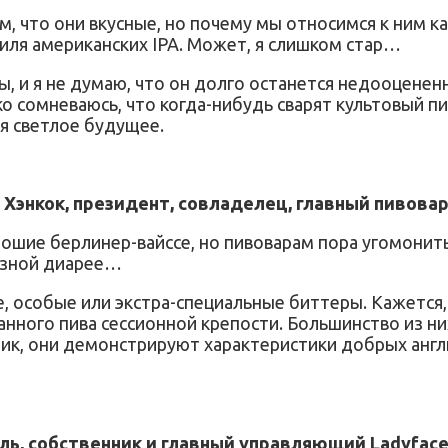
м, что они вкусные, но почему мы относимся к ним 
иля американских IPA. Может, я слишком стар…
 и я не думаю, что он долго останется недооценен
о сомневаюсь, что когда-нибудь сварят культовый пи
ля светлое будущее.
энкок, президент, совладелец, главный пивовар
ошие берлинер-вайссе, но пивоварам пора угомонить
ьезной диарее…
 особые или экстра-специальные биттеры. Кажется, 
нного пива сессионной крепости. Большинство из ни
ик, они демонстрируют характеристики добрых англи
ль, собственник и главный управляющий Ladyface