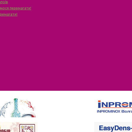
апоїв
чимося перемагати!
еремагати!