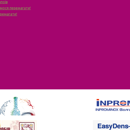
апоїв
чимося перемагати!
еремагати!