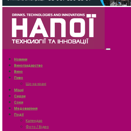
Новини
Виноградарство
Вино
Пиво
Що на крані
Міцні
Сидри
Соки
Медоваріння
Події
Календар
Фото / Відео