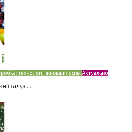
бка: технології, інновації, успіх
Актуально
ії галузі...