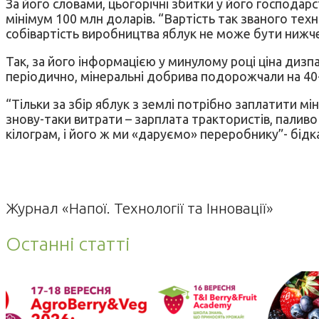
За його словами, цьогорічні збитки у його господарст
мінімум 100 млн доларів. “Вартість так званого тех
собівартість виробництва яблук не може бути нижче 3
Так, за його інформацією у минулому році ціна дизп
періодично, мінеральні добрива подорожчали на 40
“Тільки за збір яблук з землі потрібно заплатити м
знову-таки витрати – зарплата трактористів, паливо 
кілограм, і його ж ми «даруємо» переробнику”- бідк
Журнал «Напої. Технології та Інновації»
Останні статті