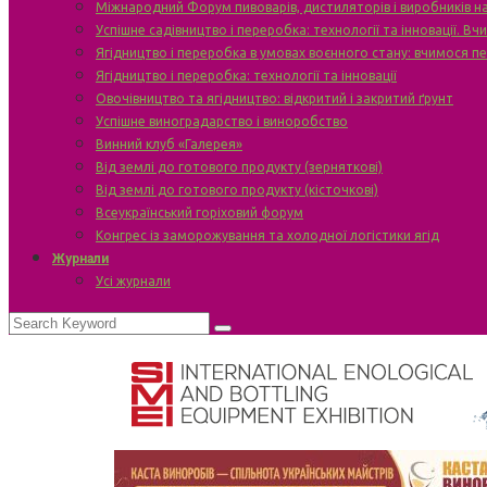
Міжнародний Форум пивоварів, дистиляторів і виробників н
Успішне садівництво і переробка: технології та інновації. В
Ягідництво і переробка в умовах воєнного стану: вчимося п
Ягідництво і переробка: технології та інновації
Овочівництво та ягідництво: відкритий і закритий ґрунт
Успішне виноградарство і виноробство
Винний клуб «Галерея»
Від землі до готового продукту (зерняткові)
Від землі до готового продукту (кісточкові)
Всеукраїнський горіховий форум
Конгрес із заморожування та холодної логістики ягід
Журнали
Усі журнали