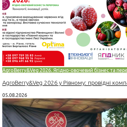
AgroBerry&Veg 2026. Ягідно-овочевий бізнес та переро
AgroBerry&Veg 2026 у Рівному: провідні компан
05.08.2026