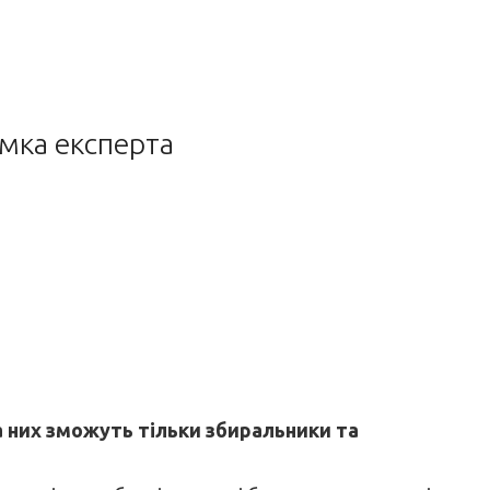
умка експерта
на них зможуть тільки збиральники та