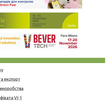
ку
та експорт
 виноробства
іката VI-1