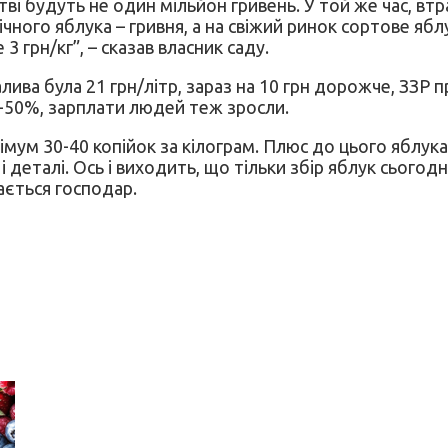
ві будуть не один мільйон гривень. У той же час, втра
нічного яблука – гривня, а на свіжий ринок сортове я
 грн/кг”, – сказав власник саду.
алива була 21 грн/літр, зараз на 10 грн дорожче, ЗЗР
-50%, зарплати людей теж зросли.
інімум 30-40 копійок за кілограм. Плюс до цього яблу
і деталі. Ось і виходить, що тільки збір яблук сього
ається господар.