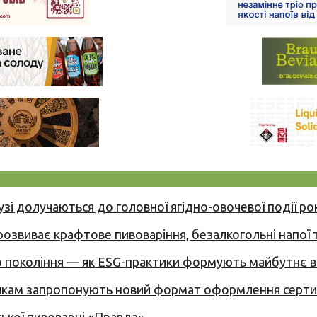
узі долучаються до головної ягідно-овочевої події ро
 розвиває крафтове пивоваріння, безалкогольні напої 
вого покоління — як ESG-практики формують майбутнє
никам запропонують новий формат оформлення сертиф