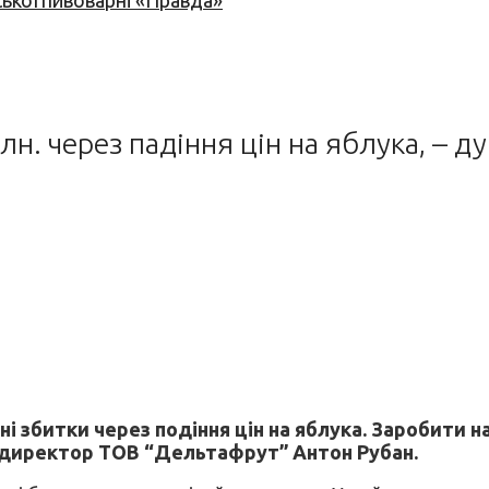
ської пивоварні «Правда»
н. через падіння цін на яблука, – д
і збитки через подіння цін на яблука. Заробити 
ив директор ТОВ “Дельтафрут” Антон Рубан.