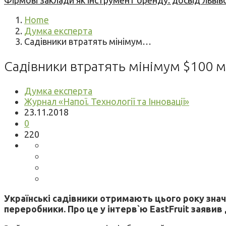
Фірмові заклади як інструмент бренду: досвід львів
Home
Думка експерта
Садівники втратять мінімум…
Садівники втратять мінімум $100 мл
Думка експерта
Журнал «Напої. Технології та Інновації»
23.11.2018
0
220
Українські садівники отримають цього року значн
переробники. Про це у інтерв`ю EastFruit заяв