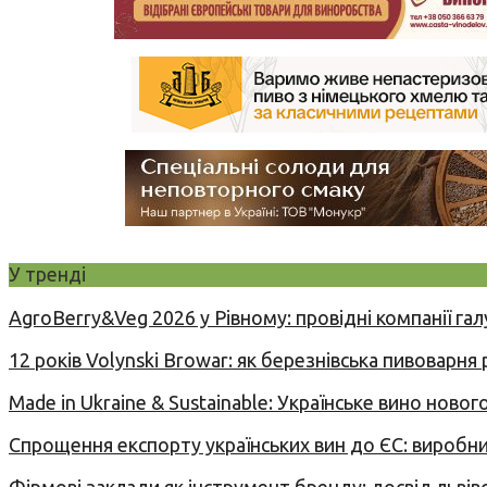
У тренді
AgroBerry&Veg 2026 у Рівному: провідні компанії гал
12 років Volynski Browar: як березнівська пивоварня
Made in Ukraine & Sustainable: Українське вино но
Спрощення експорту українських вин до ЄС: вироб