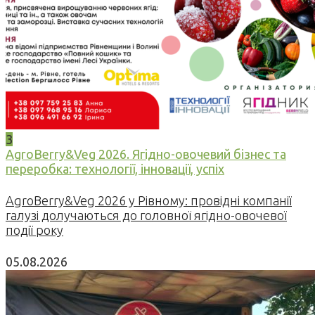
3
AgroBerry&Veg 2026. Ягідно-овочевий бізнес та
переробка: технології, інновації, успіх
AgroBerry&Veg 2026 у Рівному: провідні компанії
галузі долучаються до головної ягідно-овочевої
події року
05.08.2026