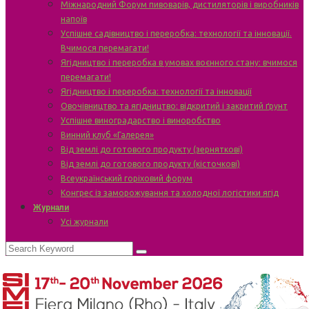
Міжнародний Форум пивоварів, дистиляторів і виробників
напоїв
Успішне садівництво і переробка: технології та інновації.
Вчимося перемагати!
Ягідництво і переробка в умовах воєнного стану: вчимося
перемагати!
Ягідництво і переробка: технології та інновації
Овочівництво та ягідництво: відкритий і закритий ґрунт
Успішне виноградарство і виноробство
Винний клуб «Галерея»
Від землі до готового продукту (зерняткові)
Від землі до готового продукту (кісточкові)
Всеукраїнський горіховий форум
Конгрес із заморожування та холодної логістики ягід
Журнали
Усі журнали