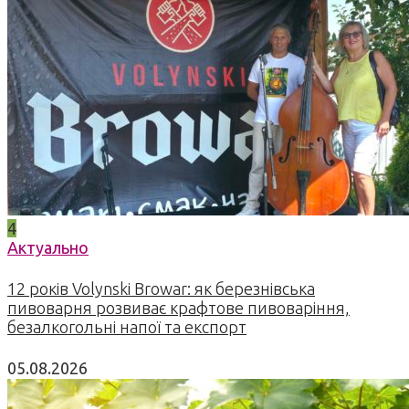
4
Актуально
12 років Volynski Browar: як березнівська
пивоварня розвиває крафтове пивоваріння,
безалкогольні напої та експорт
05.08.2026