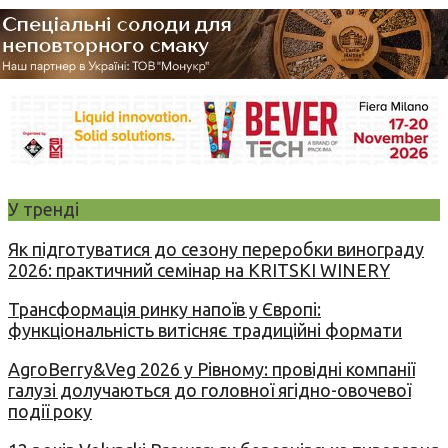
У тренді
Як підготуватися до сезону переробки винограду
2026: практичний семінар на KRITSKI WINERY
Трансформація ринку напоїв у Європі:
функціональність витісняє традиційні формати
AgroBerry&Veg 2026 у Рівному: провідні компанії
галузі долучаються до головної ягідно-овочевої
події року