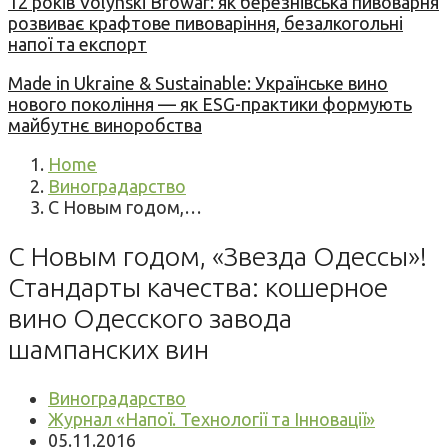
12 років Volynski Browar: як березнівська пивоварня
розвиває крафтове пивоваріння, безалкогольні
напої та експорт
Made in Ukraine & Sustainable: Українське вино
нового покоління — як ESG-практики формують
майбутнє виноробства
Home
Виноградарство
С Новым годом,…
С Новым годом, «Звезда Одессы»!
Стандарты качества: кошерное
вино Одесского завода
шампанских вин
Виноградарство
Журнал «Напої. Технології та Інновації»
05.11.2016