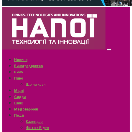
Новини
Виноградарство
Вино
Пиво
Що на крані
Міцні
Сидри
Соки
Медоваріння
Події
Календар
Фото / Відео