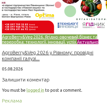
AgroBerry&Veg 2026. Ягідно-овочевий бізнес та
переробка: технології, інновації, успіх
Актуально
AgroBerry&Veg 2026 у Рівному: провідні
компанії галузі...
05.08.2026
Залишити коментар
You must be
logged in
to post a comment.
Реклама