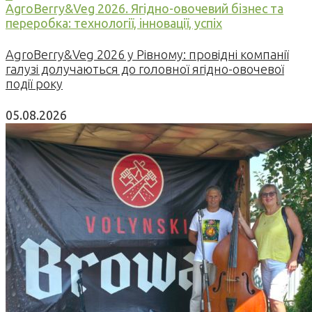
AgroBerry&Veg 2026. Ягідно-овочевий бізнес та
переробка: технології, інновації, успіх
AgroBerry&Veg 2026 у Рівному: провідні компанії
галузі долучаються до головної ягідно-овочевої
події року
05.08.2026