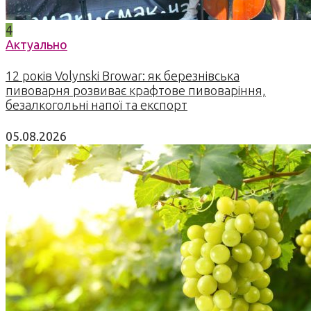
4
Актуально
12 років Volynski Browar: як березнівська
пивоварня розвиває крафтове пивоваріння,
безалкогольні напої та експорт
05.08.2026