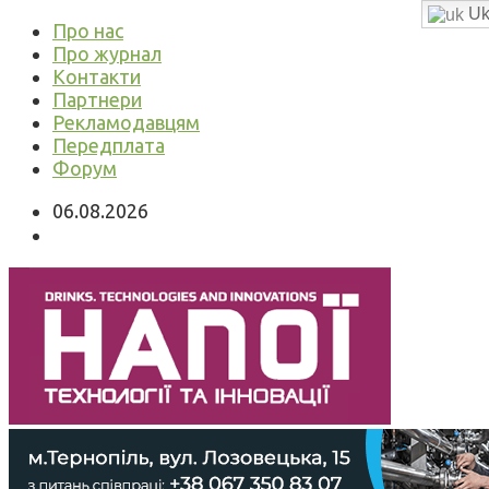
Uk
Про нас
Про журнал
Контакти
Партнери
Рекламодавцям
Передплата
Форум
06.08.2026