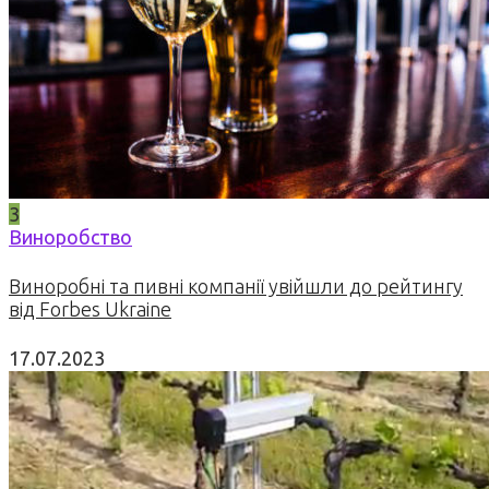
3
Виноробство
Виноробні та пивні компанії увійшли до рейтингу
від Forbes Ukraine
17.07.2023