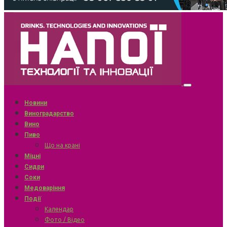
Новини
Виноградарство
Вино
Пиво
Що на крані
Міцні
Сидри
Соки
Медоваріння
Події
Календар
Фото / Відео