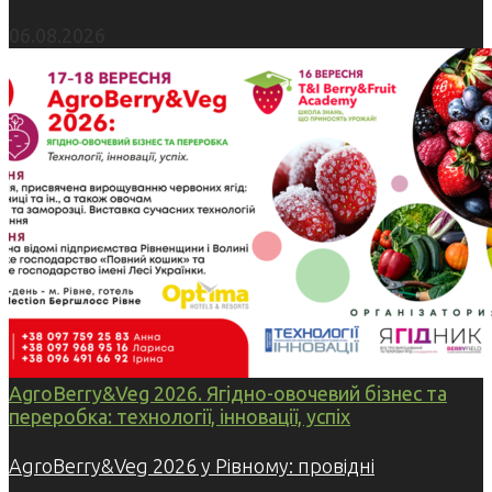
06.08.2026
AgroBerry&Veg 2026. Ягідно-овочевий бізнес та
переробка: технології, інновації, успіх
AgroBerry&Veg 2026 у Рівному: провідні