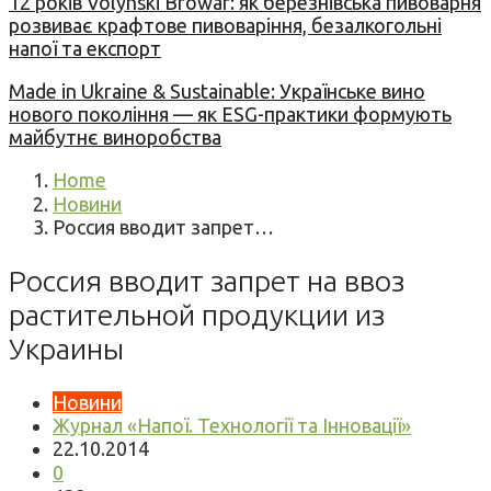
12 років Volynski Browar: як березнівська пивоварня
розвиває крафтове пивоваріння, безалкогольні
напої та експорт
Made in Ukraine & Sustainable: Українське вино
нового покоління — як ESG-практики формують
майбутнє виноробства
Home
Новини
Россия вводит запрет…
Россия вводит запрет на ввоз
растительной продукции из
Украины
Новини
Журнал «Напої. Технології та Інновації»
22.10.2014
0