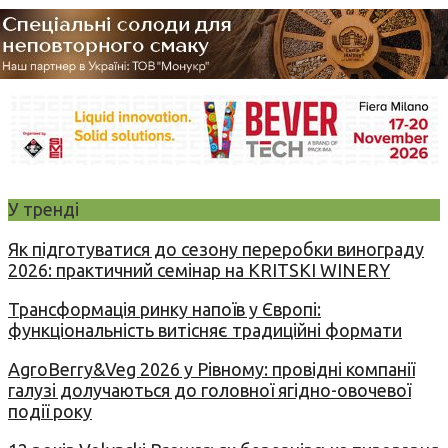
У тренді
Як підготуватися до сезону переробки винограду
2026: практичний семінар на KRITSKI WINERY
Трансформація ринку напоїв у Європі:
функціональність витісняє традиційні формати
AgroBerry&Veg 2026 у Рівному: провідні компанії
галузі долучаються до головної ягідно-овочевої
події року