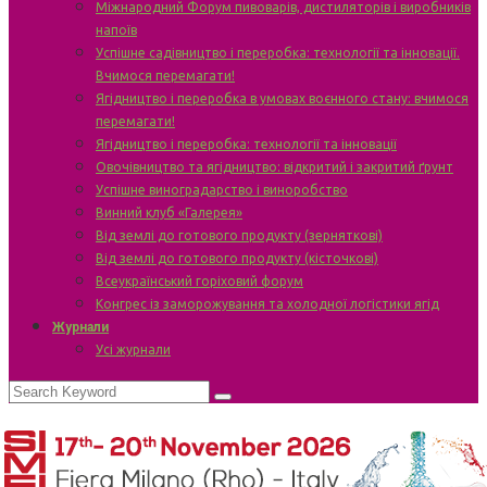
Міжнародний Форум пивоварів, дистиляторів і виробників
напоїв
Успішне садівництво і переробка: технології та інновації.
Вчимося перемагати!
Ягідництво і переробка в умовах воєнного стану: вчимося
перемагати!
Ягідництво і переробка: технології та інновації
Овочівництво та ягідництво: відкритий і закритий ґрунт
Успішне виноградарство і виноробство
Винний клуб «Галерея»
Від землі до готового продукту (зерняткові)
Від землі до готового продукту (кісточкові)
Всеукраїнський горіховий форум
Конгрес із заморожування та холодної логістики ягід
Журнали
Усі журнали