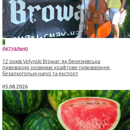
4
Актуально
12 років Volynski Browar: як березнівська
пивоварня розвиває крафтове пивоваріння,
безалкогольні напої та експорт
05.08.2026