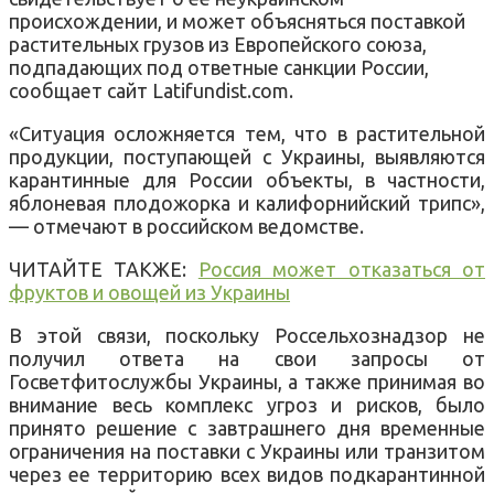
происхождении, и может объясняться поставкой
растительных грузов из Европейского союза,
подпадающих под ответные санкции России,
сообщает сайт Latifundist.com.
«Ситуация осложняется тем, что в растительной
продукции, поступающей с Украины, выявляются
карантинные для России объекты, в частности,
яблоневая плодожорка и калифорнийский трипс»,
— отмечают в российском ведомстве.
ЧИТАЙТЕ ТАКЖЕ:
Россия может отказаться от
фруктов и овощей из Украины
В этой связи, поскольку Россельхознадзор не
получил ответа на свои запросы от
Госветфитослужбы Украины, а также принимая во
внимание весь комплекс угроз и рисков, было
принято решение с завтрашнего дня временные
ограничения на поставки с Украины или транзитом
через ее территорию всех видов подкарантинной