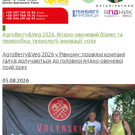
3
AgroBerry&Veg 2026. Ягідно-овочевий бізнес та
переробка: технології, інновації, успіх
AgroBerry&Veg 2026 у Рівному: провідні компанії
галузі долучаються до головної ягідно-овочевої
події року
05.08.2026