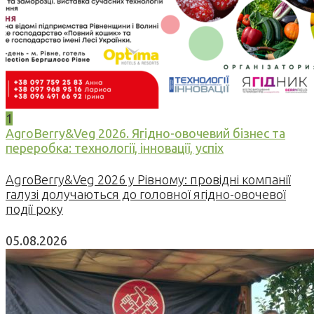
1
AgroBerry&Veg 2026. Ягідно-овочевий бізнес та
переробка: технології, інновації, успіх
AgroBerry&Veg 2026 у Рівному: провідні компанії
галузі долучаються до головної ягідно-овочевої
події року
05.08.2026