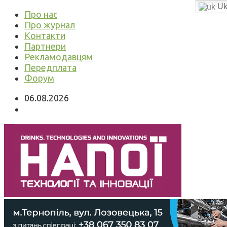
Uk
Про нас
Про журнал
Контакти
Партнери
Рекламодавцям
Передплата
Форум
06.08.2026