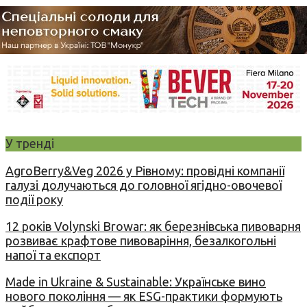
У тренді
AgroBerry&Veg 2026 у Рівному: провідні компанії
галузі долучаються до головної ягідно-овочевої
події року
12 років Volynski Browar: як березнівська пивоварня
розвиває крафтове пивоваріння, безалкогольні
напої та експорт
Made in Ukraine & Sustainable: Українське вино
нового покоління — як ESG-практики формують