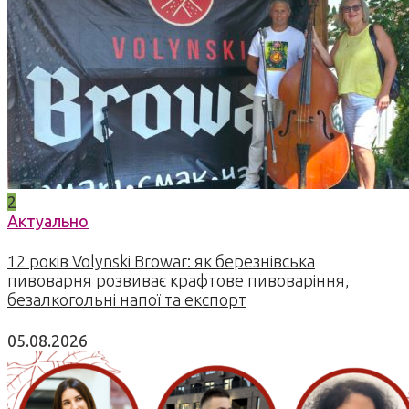
2
Актуально
12 років Volynski Browar: як березнівська
пивоварня розвиває крафтове пивоваріння,
безалкогольні напої та експорт
05.08.2026