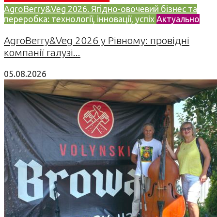
AgroBerry&Veg 2026. Ягідно-овочевий бізнес та
переробка: технології, інновації, успіх
Актуально
AgroBerry&Veg 2026 у Рівному: провідні
компанії галузі...
05.08.2026