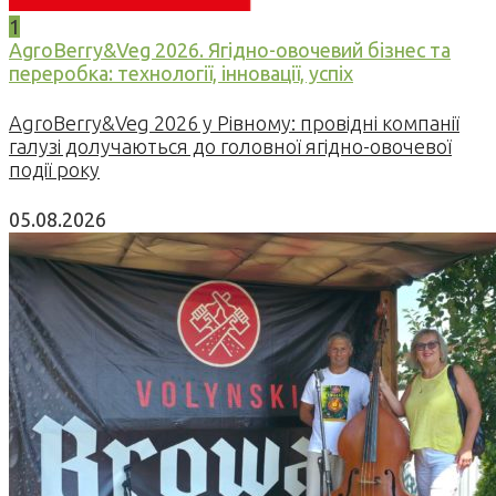
1
AgroBerry&Veg 2026. Ягідно-овочевий бізнес та
переробка: технології, інновації, успіх
AgroBerry&Veg 2026 у Рівному: провідні компанії
галузі долучаються до головної ягідно-овочевої
події року
05.08.2026