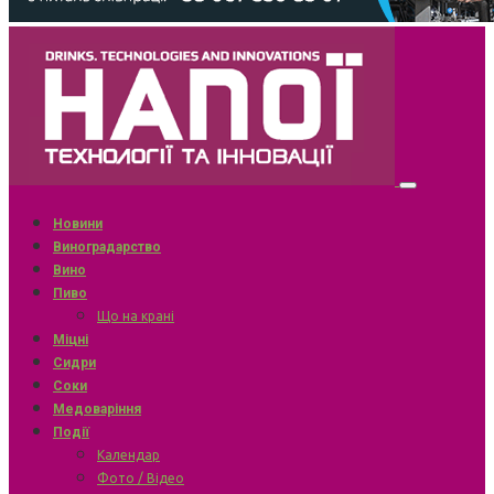
Новини
Виноградарство
Вино
Пиво
Що на крані
Міцні
Сидри
Соки
Медоваріння
Події
Календар
Фото / Відео