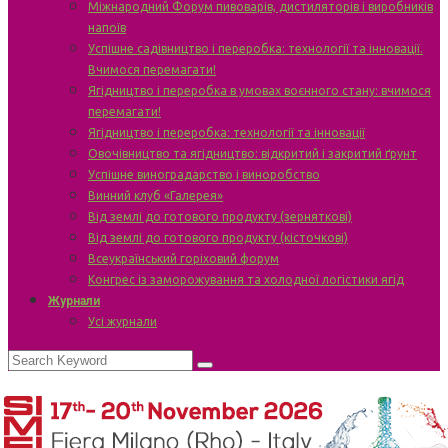
Міжнародний Форум пивоварів, дистиляторів і виробників
напоїв
Успішне садівництво і переробка: технології та інновації.
Вчимося перемагати!
Ягідництво і переробка в умовах воєнного стану: вчимося
перемагати!
Ягідництво і переробка: технології та інновації
Овочівництво та ягідництво: відкритий і закритий ґрунт
Успішне виноградарство і виноробство
Винний клуб «Галерея»
Від землі до готового продукту (зерняткові)
Від землі до готового продукту (кісточкові)
Всеукраїнський горіховий форум
Конгрес із заморожування та холодної логістики ягід
Журнали
Усі журнали