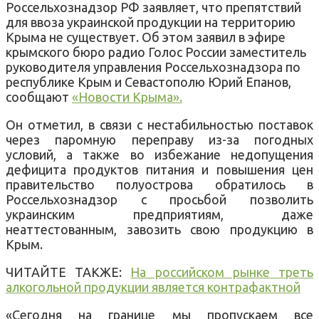
Россельхознадзор РФ заявляет, что препятствий
для ввоза украинской продукции на территорию
Крыма не существует. Об этом заявил в эфире
крымского бюро радио Голос России заместитель
руководителя управления Россельхознадзора по
республике Крым и Севастополю Юрий Епанов,
сообщают
«Новости Крыма».
Он отметил, в связи с нестабильностью поставок
через паромную переправу из-за погодных
условий, а также во избежание недопущения
дефицита продуктов питания и повышения цен
правительство полуострова обратилось в
Россельхознадзор с просьбой позволить
украинским предприятиям, даже
неаттестованным, завозить свою продукцию в
Крым.
ЧИТАЙТЕ ТАКЖЕ:
На российском рынке треть
алкогольной продукции является контрафактной
«Сегодня на границе мы пропускаем все