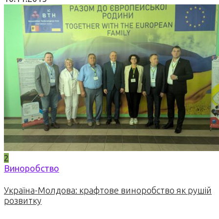
2
Виноробство
Україна-Молдова: крафтове виноробство як рушій
розвитку