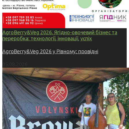
AgroBerry&Veg 2026. Ягідно-овочевий бізнес та
переробка: технології, інновації, успіх
AgroBerry&Veg 2026 у Рівному: провідні
05.08.2026