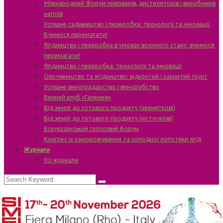
Міжнародний Форум пивоварів, дистиляторів і виробників
напоїв
Успішне садівництво і переробка: технології та інновації.
Вчимося перемагати!
Ягідництво і переробка в умовах воєнного стану: вчимося
перемагати!
Ягідництво і переробка: технології та інновації
Овочівництво та ягідництво: відкритий і закритий ґрунт
Успішне виноградарство і виноробство
Винний клуб «Галерея»
Від землі до готового продукту (зерняткові)
Від землі до готового продукту (кісточкові)
Всеукраїнський горіховий форум
Конгрес із заморожування та холодної логістики ягід
Журнали
Усі журнали