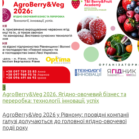
3
AgroBerry&Veg 2026. Ягідно-овочевий бізнес та
переробка: технології, інновації, успіх
AgroBerry&Veg 2026 у Рівному: провідні компанії
галузі долучаються до головної ягідно-овочевої
події року