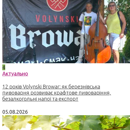
4
Актуально
12 років Volynski Browar: як березнівська
пивоварня розвиває крафтове пивоваріння,
безалкогольні напої та експорт
05.08.2026