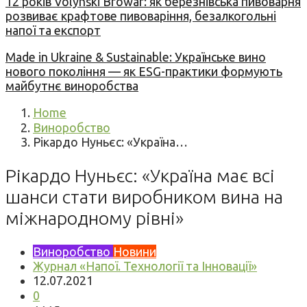
12 років Volynski Browar: як березнівська пивоварня
розвиває крафтове пивоваріння, безалкогольні
напої та експорт
Made in Ukraine & Sustainable: Українське вино
нового покоління — як ESG-практики формують
майбутнє виноробства
Home
Виноробство
Рікардо Нуньєс: «Україна…
Рікардо Нуньєс: «Україна має всі
шанси стати виробником вина на
міжнародному рівні»
Виноробство
Новини
Журнал «Напої. Технології та Інновації»
12.07.2021
0