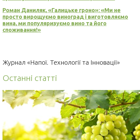
Роман Даниляк, «Галицьке гроно»: «Ми не
просто вирощуємо виноград і виготовляємо
вина, ми популяризуємо вино та його
споживання!»
Журнал «Напої. Технології та Інновації»
Останні статті