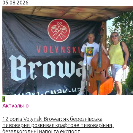
05.08.2026
4
Актуально
12 років Volynski Browar: як березнівська
пивоварня розвиває крафтове пивоваріння,
безалкогольні напої та експорт