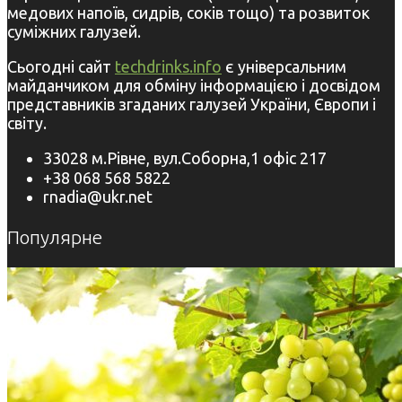
медових напоїв, сидрів, соків тощо) та розвиток
суміжних галузей.
Сьогодні сайт
techdrinks.info
є універсальним
майданчиком для обміну інформацією і досвідом
представників згаданих галузей України, Європи і
світу.
33028 м.Рівне, вул.Соборна,1 офіс 217
+38 068 568 5822
rnadia@ukr.net
Популярне