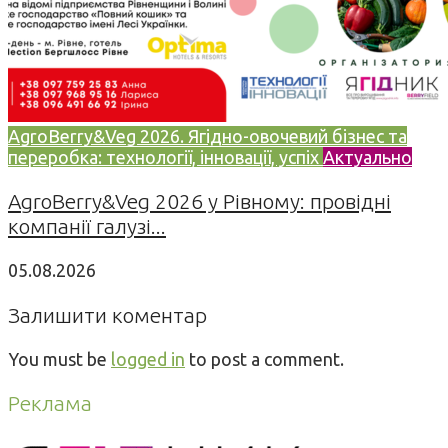
AgroBerry&Veg 2026. Ягідно-овочевий бізнес та
переробка: технології, інновації, успіх
Актуально
AgroBerry&Veg 2026 у Рівному: провідні
компанії галузі...
05.08.2026
Залишити коментар
You must be
logged in
to post a comment.
Реклама