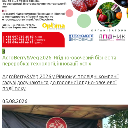
3
AgroBerry&Veg 2026. Ягідно-овочевий бізнес та
переробка: технології, інновації, успіх
AgroBerry&Veg 2026 у Рівному: провідні компанії
галузі долучаються до головної ягідно-овочевої
події року
05.08.2026