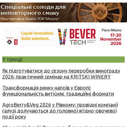
У тренді
Як підготуватися до сезону переробки винограду
2026: практичний семінар на KRITSKI WINERY
Трансформація ринку напоїв у Європі:
функціональність витісняє традиційні формати
AgroBerry&Veg 2026 у Рівному: провідні компанії
галузі долучаються до головної ягідно-овочевої
події року