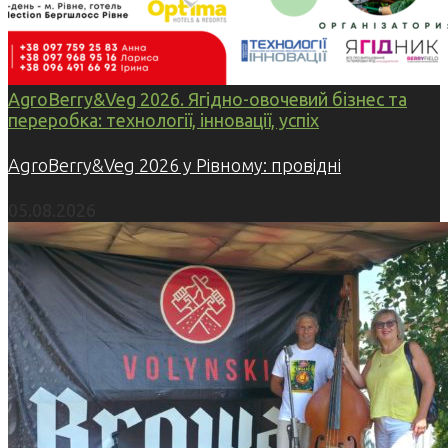
AgroBerry&Veg 2026. Ягідно-овочевий бізнес та
переробка: технології, інновації, успіх
AgroBerry&Veg 2026 у Рівному: провідні
05.08.2026