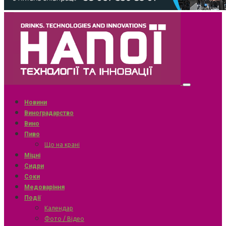
Новини
Виноградарство
Вино
Пиво
Що на крані
Міцні
Сидри
Соки
Медоваріння
Події
Календар
Фото / Відео