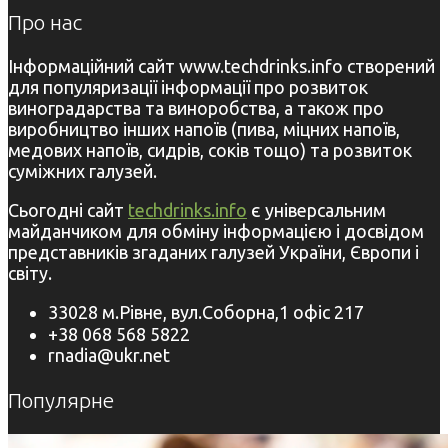
Про нас
Інформаційний сайт www.techdrinks.info створений
для популяризації інформації про розвиток
виноградарства та виноробства, а також про
виробництво інших напоїв (пива, міцних напоїв,
медових напоїв, сидрів, соків тощо) та розвиток
суміжних галузей.
Сьогодні сайт
techdrinks.info
є універсальним
майданчиком для обміну інформацією і досвідом
представників згаданих галузей України, Європи і
світу.
33028 м.Рівне, вул.Соборна,1 офіс 217
+38 068 568 5822
rnadia@ukr.net
Популярне