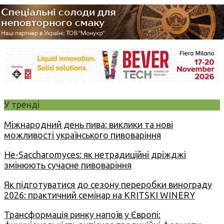
У тренді
Міжнародний день пива: виклики та нові
можливості українського пивоваріння
Не-Saccharomyces: як нетрадиційні дріжджі
змінюють сучасне пивоваріння
Як підготуватися до сезону переробки винограду
2026: практичний семінар на KRITSKI WINERY
Трансформація ринку напоїв у Європі: