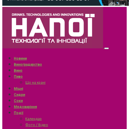
Новини
Виноградарство
Вино
Пиво
Що на крані
Міцні
Сидри
Соки
Медоваріння
Події
Календар
Фото / Відео