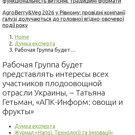
функціональність витісняє традиційні формати
AgroBerry&Veg 2026 у Рівному: провідні компанії
галузі долучаються до головної ягідно-овочевої
події року
Home
Думка експерта
Рабочая Группа будет…
Рабочая Группа будет
представлять интересы всех
участников плодоовощной
отрасли Украины, – Татьяна
Гетьман, «АПК-Информ: овощи и
фрукты»
Думка експерта
Журнал «Напої. Технології та Інновації»