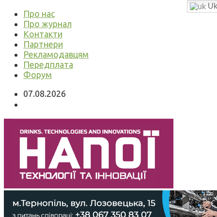
Uk
Про нас
Про журнал
Контакти
Партнери
Рекламодавцям
Передплата
Форум
07.08.2026