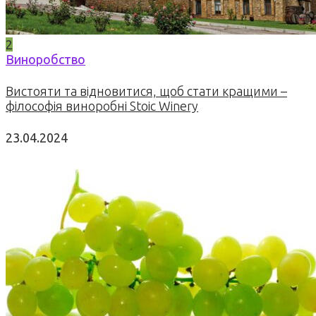
2
Виноробство
Вистояти та відновитися, щоб стати кращими –
філософія виноробні Stoic Winery
23.04.2024