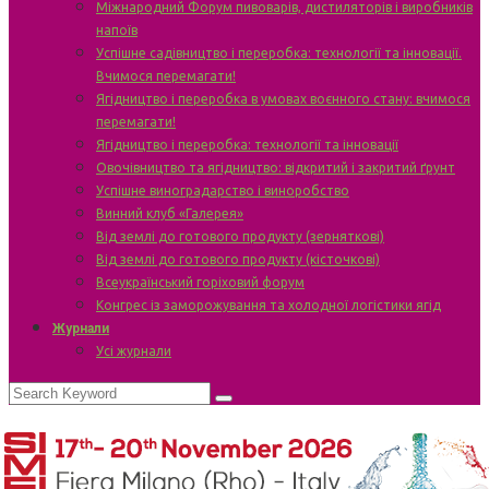
Міжнародний Форум пивоварів, дистиляторів і виробників
напоїв
Успішне садівництво і переробка: технології та інновації.
Вчимося перемагати!
Ягідництво і переробка в умовах воєнного стану: вчимося
перемагати!
Ягідництво і переробка: технології та інновації
Овочівництво та ягідництво: відкритий і закритий ґрунт
Успішне виноградарство і виноробство
Винний клуб «Галерея»
Від землі до готового продукту (зерняткові)
Від землі до готового продукту (кісточкові)
Всеукраїнський горіховий форум
Конгрес із заморожування та холодної логістики ягід
Журнали
Усі журнали