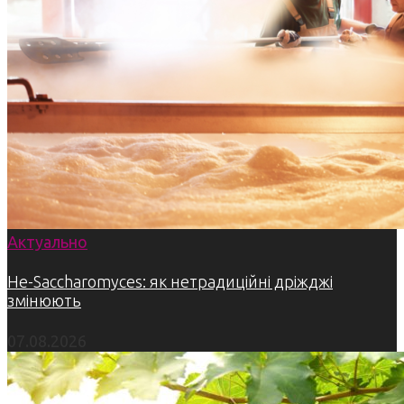
Актуально
Не-Saccharomyces: як нетрадиційні дріжджі
змінюють
07.08.2026