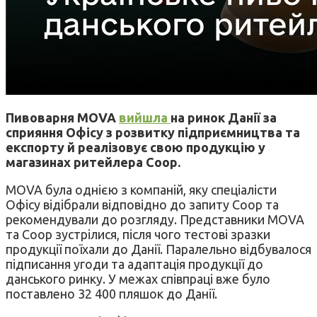
Пивоварня MOVA
вийшла
на ринок Данії за
сприяння Офісу з розвитку підприємництва та
експорту й реалізовує свою продукцію у
магазинах ритейлера Соор.
MOVA була однією з компаній, яку спеціалісти
Офісу відібрали відповідно до запиту Coop та
рекомендували до розгляду. Представники MOVA
та Coop зустрілися, після чого тестові зразки
продукції поїхали до Данії. Паралельно відбувалося
підписання угоди та адаптація продукції до
данського ринку. У межах співпраці вже було
поставлено 32 400 пляшок до Данії.