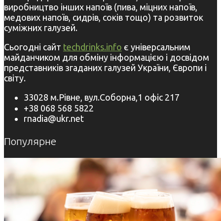
виробництво інших напоїв (пива, міцних напоїв,
медових напоїв, сидрів, соків тощо) та розвиток
суміжних галузей.
Сьогодні сайт
techdrinks.info
є універсальним
майданчиком для обміну інформацією і досвідом
представників згаданих галузей України, Європи і
світу.
33028 м.Рівне, вул.Соборна,1 офіс 217
+38 068 568 5822
rnadia@ukr.net
Популярне