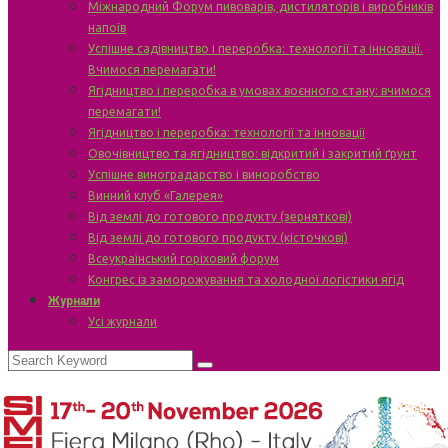
Міжнародний Форум пивоварів, дистиляторів і виробників
напоїв
Успішне садівництво і переробка: технології та інновації.
Вчимося перемагати!
Ягідництво і переробка в умовах воєнного стану: вчимося
перемагати!
Ягідництво і переробка: технології та інновації
Овочівництво та ягідництво: відкритий і закритий ґрунт
Успішне виноградарство і виноробство
Винний клуб «Галерея»
Від землі до готового продукту (зерняткові)
Від землі до готового продукту (кісточкові)
Всеукраїнський горіховий форум
Конгрес із заморожування та холодної логістики ягід
Журнали
Усі журнали