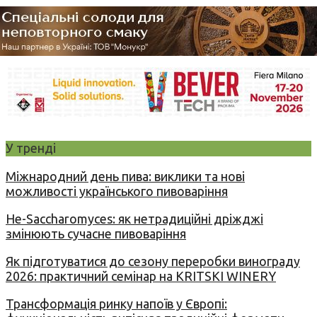
У тренді
Міжнародний день пива: виклики та нові
можливості українського пивоваріння
Не-Saccharomyces: як нетрадиційні дріжджі
змінюють сучасне пивоваріння
Як підготуватися до сезону переробки винограду
2026: практичний семінар на KRITSKI WINERY
Трансформація ринку напоїв у Європі: