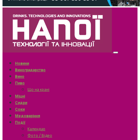
Новини
Виноградарство
Вино
Пиво
Що на крані
Міцні
Сидри
Соки
Медоваріння
Події
Календар
Фото / Відео