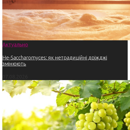
Актуально
Не-Saccharomyces: як нетрадиційні дріжджі
змінюють
07.08.2026