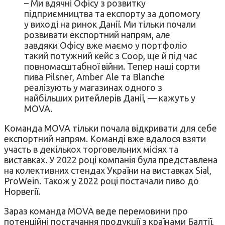
– Ми вдячні Офісу з розвитку
підприємництва та експорту за допомогу
у виході на ринок Данії. Ми тільки почали
розвивати експортний напрям, але
завдяки Офісу вже маємо у портфоліо
такий потужний кейс з Соор, ще й під час
повномасштабної війни. Тепер наші сорти
пива Pilsner, Amber Ale та Blanche
реалізують у магазинах одного з
найбільших ритейлерів Данії, — кажуть у
MOVA.
Команда MOVA тільки почала відкривати для себе
експортний напрям. Команді вже вдалося взяти
участь в декількох торговельних місіях та
виставках. У 2022 році компанія була представлена
на колективних стендах України на виставках Sial,
ProWein. Також у 2022 році постачали пиво до
Норвегії.
Зараз команда MOVA веде перемовини про
потенційні постачання продукції з країнами Балтії,