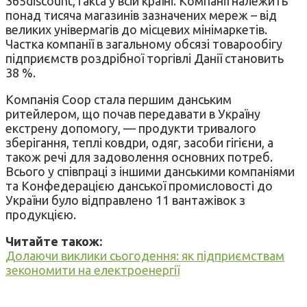
365discount, fakta у всій країні. Компанії належить
понад тисяча магазинів зазначених мереж – від
великих універмагів до місцевих мінімаркетів.
Частка компанії в загальному обсязі товарообігу
підприємств роздрібної торгівлі Данії становить
38 %.
Компанія Coop стала першим данським
ритейлером, що почав передавати в Україну
екстрену допомогу, — продукти тривалого
зберігання, теплі ковдри, одяг, засоби гігієни, а
також речі для задоволення основних потреб.
Всього у співпраці з іншими данськими компаніями
та Конфедерацією данської промисловості до
України було відправлено 11 вантажівок з
продукцією.
Читайте також:
Долаючи виклики сьогодення: як підприємствам
зекономити на електроенергії