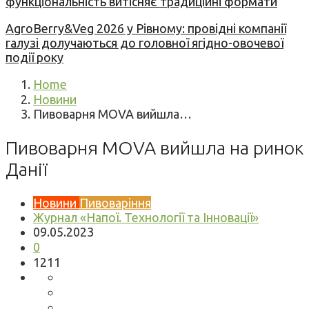
функціональність витісняє традиційні формати
AgroBerry&Veg 2026 у Рівному: провідні компанії
галузі долучаються до головної ягідно-овочевої
події року
Home
Новини
Пивоварня MOVA вийшла…
Пивоварня MOVA вийшла на ринок
Данії
Новини
Пивоваріння
Журнал «Напої. Технології та Інновації»
09.05.2023
0
1211