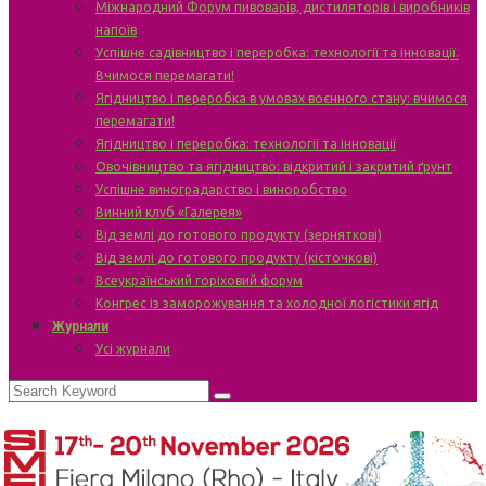
Міжнародний Форум пивоварів, дистиляторів і виробників
напоїв
Успішне садівництво і переробка: технології та інновації.
Вчимося перемагати!
Ягідництво і переробка в умовах воєнного стану: вчимося
перемагати!
Ягідництво і переробка: технології та інновації
Овочівництво та ягідництво: відкритий і закритий ґрунт
Успішне виноградарство і виноробство
Винний клуб «Галерея»
Від землі до готового продукту (зерняткові)
Від землі до готового продукту (кісточкові)
Всеукраїнський горіховий форум
Конгрес із заморожування та холодної логістики ягід
Журнали
Усі журнали