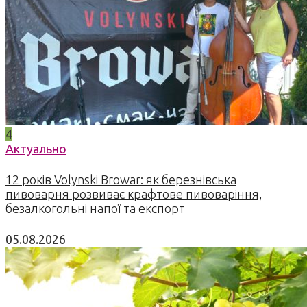
4
Актуально
12 років Volynski Browar: як березнівська
пивоварня розвиває крафтове пивоваріння,
безалкогольні напої та експорт
05.08.2026