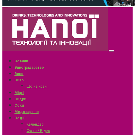
Новини
Виноградарство
Вино
Пиво
Що на крані
Міцні
Сидри
Соки
Медоваріння
Події
Календар
Фото / Відео