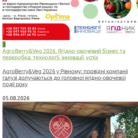
3
AgroBerry&Veg 2026. Ягідно-овочевий бізнес та
переробка: технології, інновації, успіх
AgroBerry&Veg 2026 у Рівному: провідні компанії
галузі долучаються до головної ягідно-овочевої
події року
05.08.2026