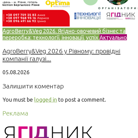
AgroBerry&Veg 2026. Ягідно-овочевий бізнес та
переробка: технології, інновації, успіх
Актуально
AgroBerry&Veg 2026 у Рівному: провідні
компанії галузі...
05.08.2026
Залишити коментар
You must be
logged in
to post a comment.
Реклама