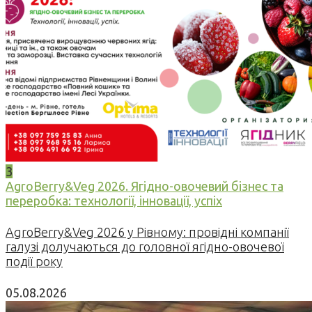
3
AgroBerry&Veg 2026. Ягідно-овочевий бізнес та
переробка: технології, інновації, успіх
AgroBerry&Veg 2026 у Рівному: провідні компанії
галузі долучаються до головної ягідно-овочевої
події року
05.08.2026