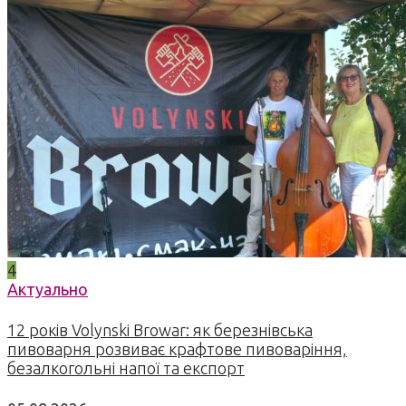
4
Актуально
12 років Volynski Browar: як березнівська
пивоварня розвиває крафтове пивоваріння,
безалкогольні напої та експорт