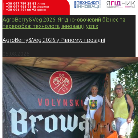
AgroBerry&Veg 2026. Ягідно-овочевий бізнес та
переробка: технології, інновації, успіх
AgroBerry&Veg 2026 у Рівному: провідні
05.08.2026