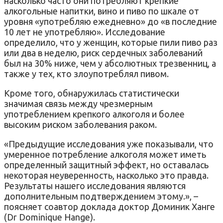
насколько часто они потребляют крепкие
алкогольные напитки, вино и пиво по шкале от
уровня «употребляю ежедневно» до «в последние
10 лет не употребляю». Исследование
определило, что у женщин, которые пили пиво раз
или два в неделю, риск сердечных заболеваний
был на 30% ниже, чем у абсолютных трезвенниц, а
также у тех, кто злоупотреблял пивом.
Кроме того, обнаружилась статистически
значимая связь между чрезмерным
употреблением крепкого алкоголя и более
высоким риском заболевания раком.
«Предыдущие исследования уже показывали, что
умеренное потребление алкоголя может иметь
определенный защитный эффект, но оставалась
некоторая неуверенность, насколько это правда.
Результаты нашего исследования являются
дополнительным подтверждением этому.», –
поясняет соавтор доклада доктор Доминик Ханге
(Dr Dominique Hange).