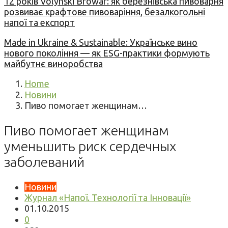
12 років Volynski Browar: як березнівська пивоварня
розвиває крафтове пивоваріння, безалкогольні
напої та експорт
Made in Ukraine & Sustainable: Українське вино
нового покоління — як ESG-практики формують
майбутнє виноробства
Home
Новини
Пиво помогает женщинам…
Пиво помогает женщинам
уменьшить риск сердечных
заболеваний
Новини
Журнал «Напої. Технології та Інновації»
01.10.2015
0