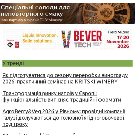
У тренді
Як підготуватися до сезону переробки винограду
2026: практичний семінар на KRITSKI WINERY
Трансформація ринку напоїв у Європі:
функціональність витісняє традиційні формати
AgroBerry&Veg 2026 у Рівному: провідні компанії
галузі долучаються до головної ягідно-овочевої
події року