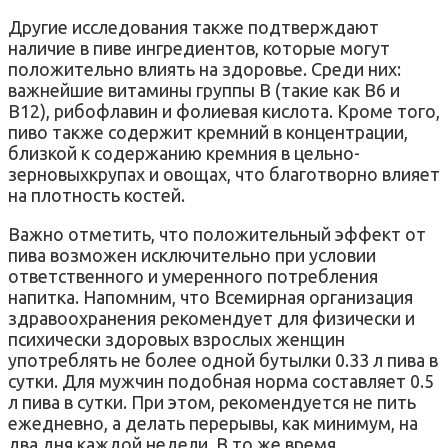
Другие исследования также подтверждают
наличие в пиве ингредиентов, которые могут
положительно влиять на здоровье. Среди них:
важнейшие витамины группы В (такие как В6 и
В12), рибофлавин и фолиевая кислота. Кроме того,
пиво также содержит кремний в концентрации,
близкой к содержанию кремния в цельно-
зерновыхкрупах и овощах, что благотворно влияет
на плотность костей.
Важно отметить, что положительный эффект от
пива возможен исключительно при условии
ответственного и умеренного потребления
напитка. Напомним, что Всемирная организация
здравоохранения рекомендует для физически и
психически здоровых взрослых женщин
употреблять не более одной бутылки 0.33 л пива в
сутки. Для мужчин подобная норма составляет 0.5
л пива в сутки. При этом, рекомендуется не пить
ежедневно, а делать перерывы, как минимум, на
два дня каждой недели. В то же время,