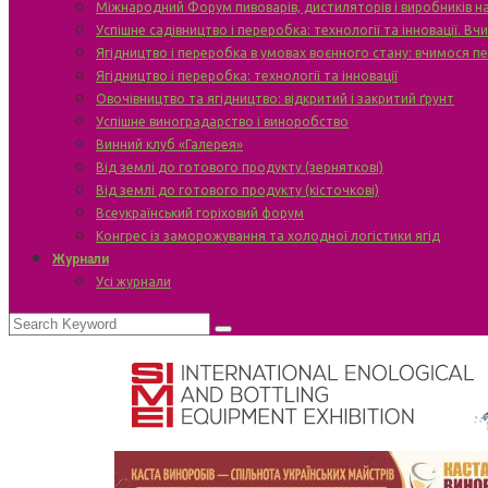
Міжнародний Форум пивоварів, дистиляторів і виробників н
Успішне садівництво і переробка: технології та інновації. В
Ягідництво і переробка в умовах воєнного стану: вчимося п
Ягідництво і переробка: технології та інновації
Овочівництво та ягідництво: відкритий і закритий ґрунт
Успішне виноградарство і виноробство
Винний клуб «Галерея»
Від землі до готового продукту (зерняткові)
Від землі до готового продукту (кісточкові)
Всеукраїнський горіховий форум
Конгрес із заморожування та холодної логістики ягід
Журнали
Усі журнали