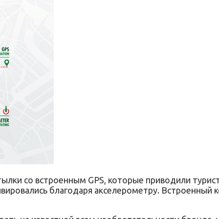
лки со встроенным GPS, которые приводили туристо
тивировались благодаря акселерометру. Встроенный 