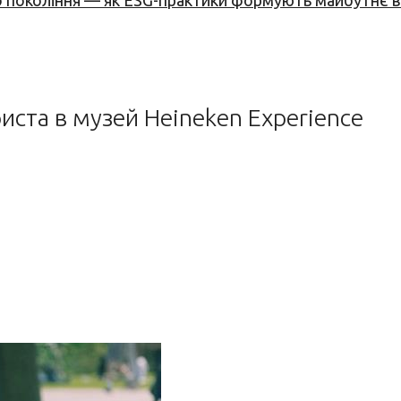
вого покоління — як ESG-практики формують майбутнє
иста в музей Heineken Experience