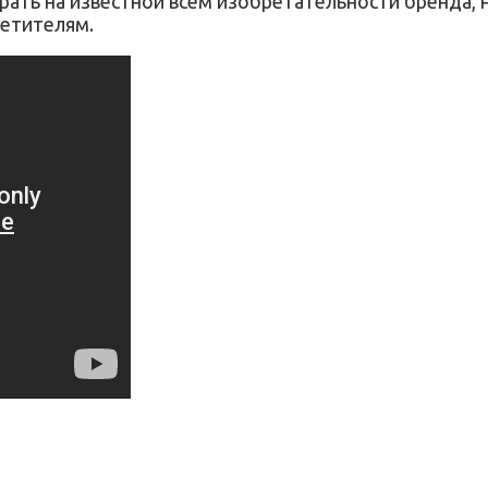
грать на известной всем изобретательности бренда, 
сетителям.