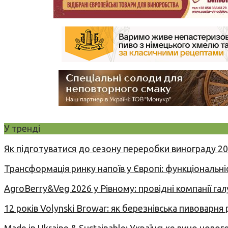
У тренді
Як підготуватися до сезону переробки винограду 2
Трансформація ринку напоїв у Європі: функціональні
AgroBerry&Veg 2026 у Рівному: провідні компанії гал
12 років Volynski Browar: як березнівська пивоварня