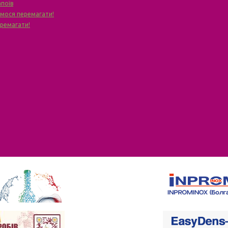
апоїв
чимося перемагати!
еремагати!