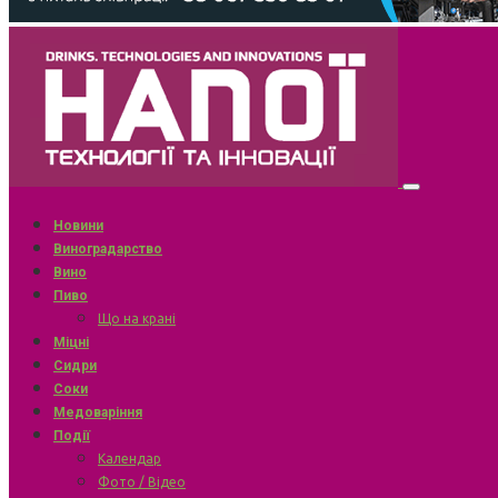
Новини
Виноградарство
Вино
Пиво
Що на крані
Міцні
Сидри
Соки
Медоваріння
Події
Календар
Фото / Відео