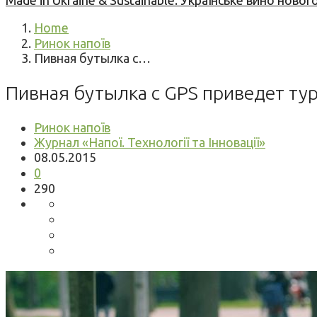
Made in Ukraine & Sustainable: Українське вино но
Home
Ринок напоїв
Пивная бутылка с…
Пивная бутылка с GPS приведет тур
Ринок напоїв
Журнал «Напої. Технології та Інновації»
08.05.2015
0
290