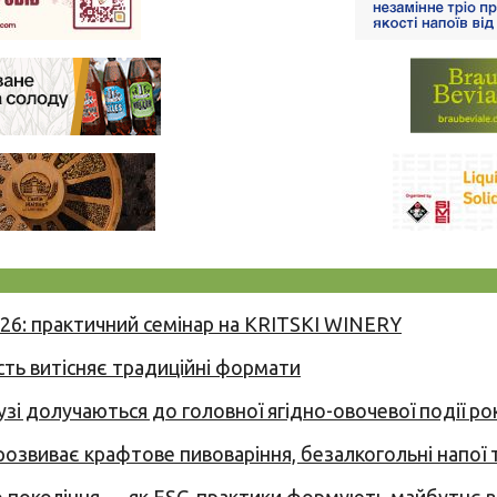
026: практичний семінар на KRITSKI WINERY
сть витісняє традиційні формати
узі долучаються до головної ягідно-овочевої події ро
 розвиває крафтове пивоваріння, безалкогольні напої 