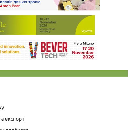
ку
та експорт