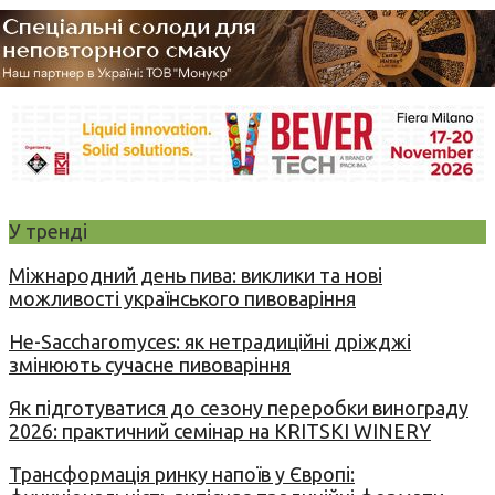
У тренді
Міжнародний день пива: виклики та нові
можливості українського пивоваріння
Не-Saccharomyces: як нетрадиційні дріжджі
змінюють сучасне пивоваріння
Як підготуватися до сезону переробки винограду
2026: практичний семінар на KRITSKI WINERY
Трансформація ринку напоїв у Європі: