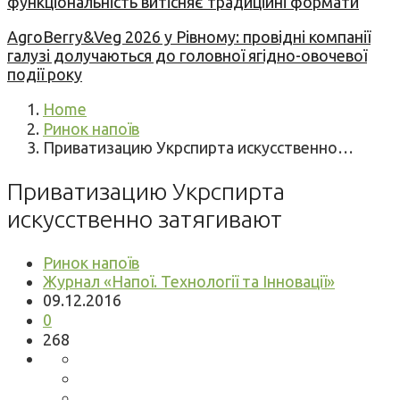
функціональність витісняє традиційні формати
AgroBerry&Veg 2026 у Рівному: провідні компанії
галузі долучаються до головної ягідно-овочевої
події року
Home
Ринок напоїв
Приватизацию Укрспирта искусственно…
Приватизацию Укрспирта
искусственно затягивают
Ринок напоїв
Журнал «Напої. Технології та Інновації»
09.12.2016
0
268