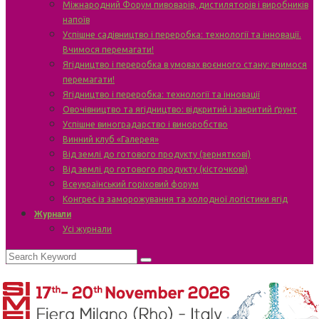
Міжнародний Форум пивоварів, дистиляторів і виробників
напоїв
Успішне садівництво і переробка: технології та інновації.
Вчимося перемагати!
Ягідництво і переробка в умовах воєнного стану: вчимося
перемагати!
Ягідництво і переробка: технології та інновації
Овочівництво та ягідництво: відкритий і закритий ґрунт
Успішне виноградарство і виноробство
Винний клуб «Галерея»
Від землі до готового продукту (зерняткові)
Від землі до готового продукту (кісточкові)
Всеукраїнський горіховий форум
Конгрес із заморожування та холодної логістики ягід
Журнали
Усі журнали