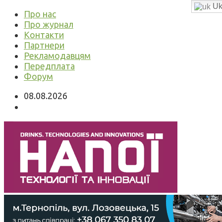
Uk
Про нас
Про журнал
Контакти
Партнери
Рекламодавцям
Передплата
Форум
08.08.2026