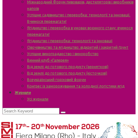
Міжнародний Форум пивоварів, дистиляторів і виробників
напоїв
Успішне садівництво і переробка: технології та інновації.
Вчимося перемагати!
Ягідництво і переробка в умовах воєнного стану: вчимося
перемагати!
Ягідництво і переробка: технології та інновації
Овочівництво та ягідництво: відкритий і закритий ґрунт
Успішне виноградарство і виноробство
Винний клуб «Галерея»
Від землі до готового продукту (зерняткові)
Від землі до готового продукту (кісточкові)
Всеукраїнський горіховий форум
Конгрес із заморожування та холодної логістики ягід
Журнали
Усі журнали