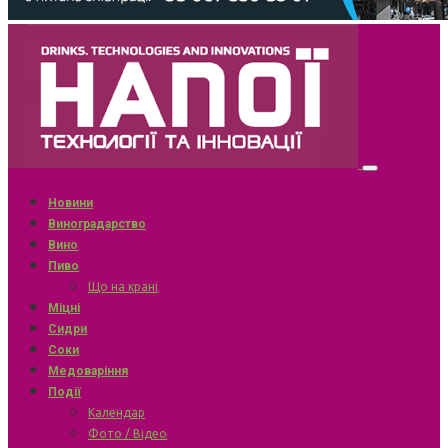
Новини
Виноградарство
Вино
Пиво
Що на крані
Міцні
Сидри
Соки
Медоваріння
Події
Календар
Фото / Відео