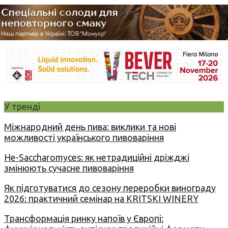
У тренді
Міжнародний день пива: виклики та нові
можливості українського пивоваріння
Не-Saccharomyces: як нетрадиційні дріжджі
змінюють сучасне пивоваріння
Як підготуватися до сезону переробки винограду
2026: практичний семінар на KRITSKI WINERY
Трансформація ринку напоїв у Європі: