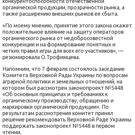
конкурентоспособности отечественной
органической продукции, прозрачности рынка, а
также расширению внешних рынков ее сбыта.
«По моему мнению, принятие этого закона окажет
положительное влияние на защиту операторов
органического рынка от недобросовестной
конкуренции и на формирование понятных и
четких правил игры для всех его участников», —
резюмировала О.Трофимцева.
Напомним, что 7 февраля состоялось заседание
Комитета Верховной Рады Украины по вопросам
аграрной политики и земельных отношений, на
котором был рассмотрен законопроект №5448
«Об основных принципах и требованиях к
органическому производству, обращению и
маркировки органической продукции». По
результатам рассмотрения комитет принял
решение рекомендовать Верховной Раде Украины
поддержать законопроект №5448 в первом
чтении.