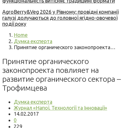
функціональність витісняє традиційні формати
AgroBerry&Veg 2026 у Рівному: провідні компанії
галузі долучаються до головної ягідно-овочевої
події року
Home
Думка експерта
Принятие органического законопроекта…
Принятие органического
законопроекта повлияет на
развитие органического сектора –
Трофимцева
Думка експерта
Журнал «Напої. Технології та Інновації»
14.02.2017
0
229