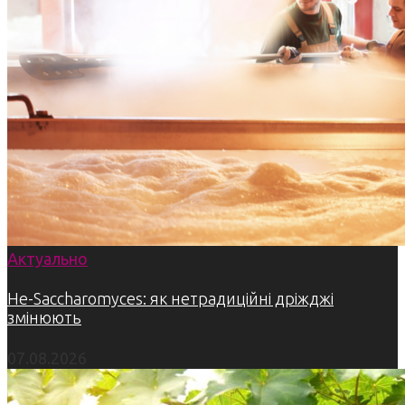
Актуально
Не-Saccharomyces: як нетрадиційні дріжджі
змінюють
07.08.2026