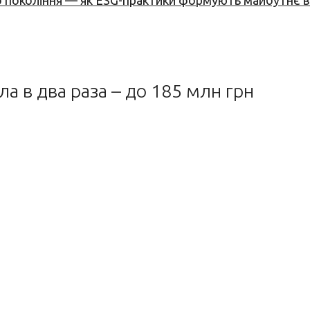
вого покоління — як ESG-практики формують майбутнє
а в два раза – до 185 млн грн