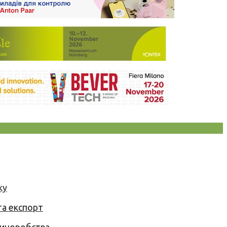
ку
та експорт