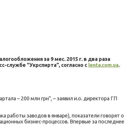
гообложения за 9 мес. 2015 г. в два раза
сс-службе “Укрспирта”, согласно с
lenta.com.ua
.
ртала – 200 млн грн”, – заявил и.о. директора ГП
 работы заводов в январе), показатели говорят о
ационных бизнес-процессов. Впервые за последнее