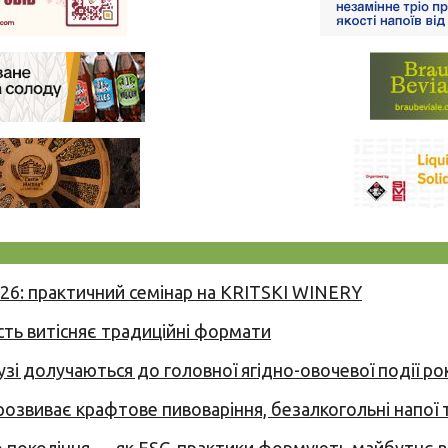
026: практичний семінар на KRITSKI WINERY
сть витісняє традиційні формати
узі долучаються до головної ягідно-овочевої події ро
 розвиває крафтове пивоваріння, безалкогольні напої 