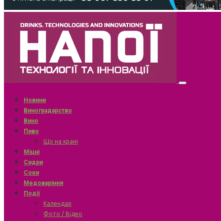
Новини
Виноградарство
Вино
Пиво
Що на крані
Міцні
Сидри
Соки
Медоваріння
Події
Календар
Фото / Відео