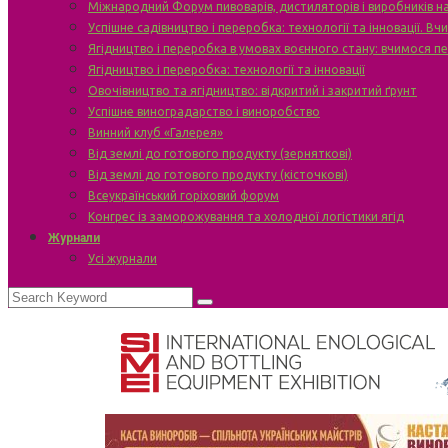
Міжнародний Форум пивоварів, дистиляторів і виробників н
Успішне садівництво і переробка: технології та інновації. В
Ягідництво і переробка в умовах воєнного стану: вчимося п
Ягідництво і переробка: технології та інновації
Овочівництво та ягідництво: відкритий і закритий ґрунт
Успішне виноградарство і виноробство
Винний клуб «Галерея»
Від землі до готового продукту (зерняткові)
Від землі до готового продукту (кісточкові)
Всеукраїнський горіховий форум
Конгрес із заморожування та холодної логістики ягід
Журнали
Усі журнали