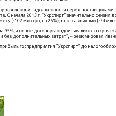
е просроченной задолженности перед поставщиками с
. С начала 2015 г. “Укрспирт” значительно снизил д
жету (-102 млн грн, на 25%); с поставщиками (-74 млн 
а 95%, а новые договоры подписывались с отсрочко
и без дополнительных затрат”, – резюмировал Иван
прибыль госпредприятия “Укрспирт” до налогооблож