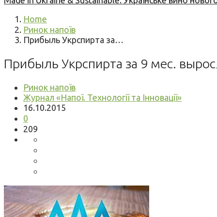
Made in Ukraine & Sustainable: Українське вино но
Home
Ринок напоїв
Прибыль Укрспирта за…
Прибыль Укрспирта за 9 мес. выросл
Ринок напоїв
Журнал «Напої. Технології та Інновації»
16.10.2015
0
209