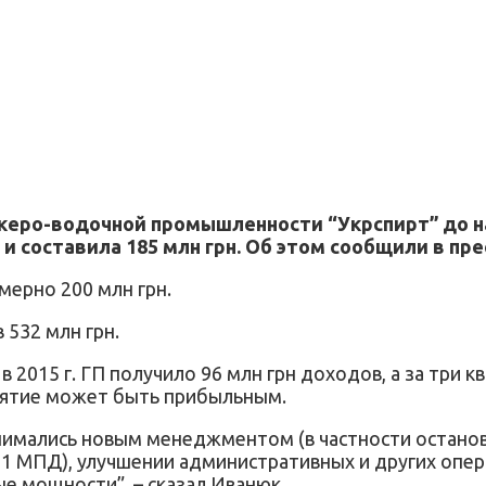
еро-водочной промышленности “Укрспирт” до нало
и составила 185 млн грн. Об этом сообщили в пре
мерно 200 млн грн.
 532 млн грн.
015 г. ГП получило 96 млн грн доходов, а за три ква
риятие может быть прибыльным.
имались новым менеджментом (в частности остановка
 МПД), улучшении административных и других опер
е мощности”, – сказал Иванюк.