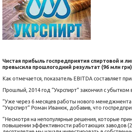
Чистая прибыль госпредприятия спиртовой и лик
превысила прошлогодний результат (96 млн грн) 
Как отмечается, показатель EBITDA составляет при
Прошлый, 2014 год “Укрспирт” закончил с убытком в
“Уже через 6 месяцев работы нового менеджмента в 2
“Укрспирт” Роман Иванюк, добавив, что госпредп
“Несмотря на непопулярные решения, которые прин
повышении эффективности работающих заводов (21
десятилетие мы начали инвестировать в собственны