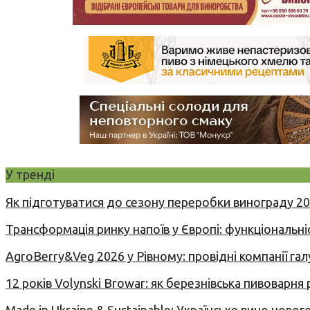
У тренді
Як підготуватися до сезону переробки винограду 2
Трансформація ринку напоїв у Європі: функціональні
AgroBerry&Veg 2026 у Рівному: провідні компанії гал
12 років Volynski Browar: як березнівська пивоварня