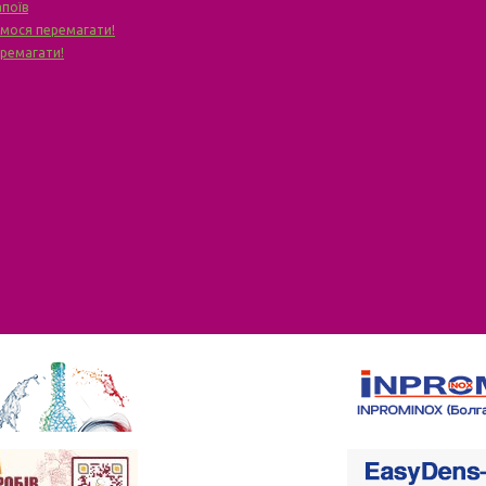
апоїв
чимося перемагати!
еремагати!