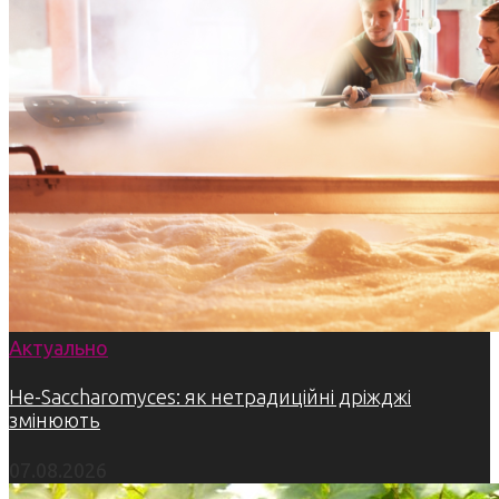
Актуально
Не-Saccharomyces: як нетрадиційні дріжджі
змінюють
07.08.2026