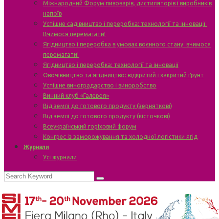
Міжнародний Форум пивоварів, дистиляторів і виробників
напоїв
Успішне садівництво і переробка: технології та інновації.
Вчимося перемагати!
Ягідництво і переробка в умовах воєнного стану: вчимося
перемагати!
Ягідництво і переробка: технології та інновації
Овочівництво та ягідництво: відкритий і закритий ґрунт
Успішне виноградарство і виноробство
Винний клуб «Галерея»
Від землі до готового продукту (зерняткові)
Від землі до готового продукту (кісточкові)
Всеукраїнський горіховий форум
Конгрес із заморожування та холодної логістики ягід
Журнали
Усі журнали