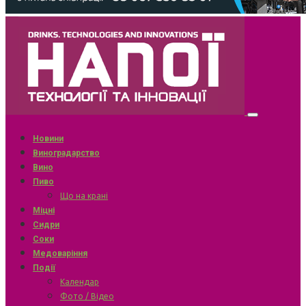
Новини
Виноградарство
Вино
Пиво
Що на крані
Міцні
Сидри
Соки
Медоваріння
Події
Календар
Фото / Відео