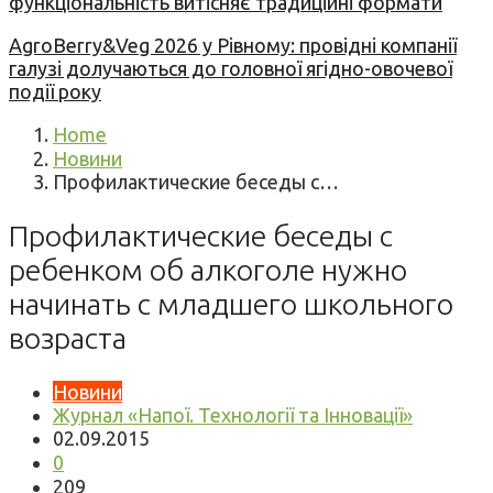
функціональність витісняє традиційні формати
AgroBerry&Veg 2026 у Рівному: провідні компанії
галузі долучаються до головної ягідно-овочевої
події року
Home
Новини
Профилактические беседы с…
Профилактические беседы с
ребенком об алкоголе нужно
начинать с младшего школьного
возраста
Новини
Журнал «Напої. Технології та Інновації»
02.09.2015
0
209