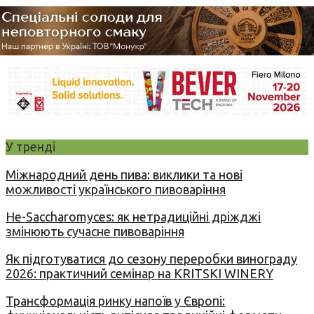
У тренді
Міжнародний день пива: виклики та нові
можливості українського пивоваріння
Не-Saccharomyces: як нетрадиційні дріжджі
змінюють сучасне пивоваріння
Як підготуватися до сезону переробки винограду
2026: практичний семінар на KRITSKI WINERY
Трансформація ринку напоїв у Європі: