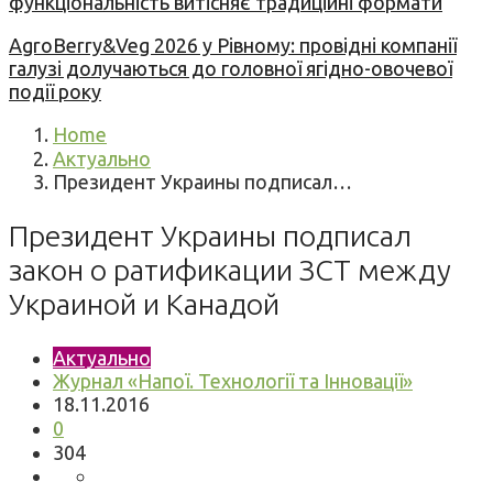
функціональність витісняє традиційні формати
AgroBerry&Veg 2026 у Рівному: провідні компанії
галузі долучаються до головної ягідно-овочевої
події року
Home
Актуально
Президент Украины подписал…
Президент Украины подписал
закон о ратификации ЗСТ между
Украиной и Канадой
Актуально
Журнал «Напої. Технології та Інновації»
18.11.2016
0
304