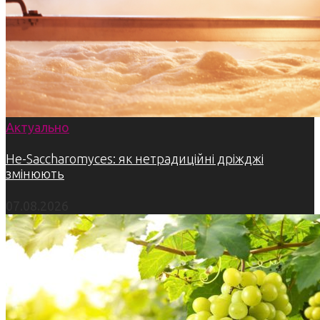
Актуально
Не-Saccharomyces: як нетрадиційні дріжджі
змінюють
07.08.2026