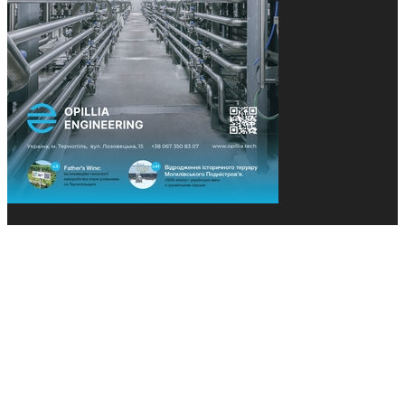
© 2013-2026 Засновники: Конєва К.В., Ящук Н.І.
Назва, концепція та дизайн проєктів медіагрупи
«Технології та Інновації» охороняється Законом
«Про авторське право». Редакція не відповідає за
тексти рекламних оголошень. Думка редакції
може не збігатися з точками зору авторів
публікацій. Передрук – з письмового дозволу
авторів проєкту.