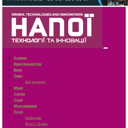
Новини
Виноградарство
Вино
Пиво
Що на крані
Міцні
Сидри
Соки
Медоваріння
Події
Календар
Фото / Відео