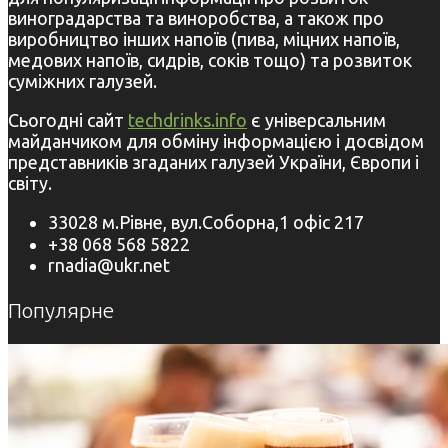
виноградарства та виноробства, а також про
виробництво інших напоїв (пива, міцних напоїв,
медових напоїв, сидрів, соків тощо) та розвиток
суміжних галузей.
Сьогодні сайт
techdrinks.info
є універсальним
майданчиком для обміну інформацією і досвідом
представників згаданих галузей України, Європи і
світу.
33028 м.Рівне, вул.Соборна,1 офіс 217
+38 068 568 5822
rnadia@ukr.net
Популярне