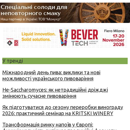
У тренді
Міжнародний день пива: виклики та нові
можливості українського пивоваріння
Не-Saccharomyces: як нетрадиційні дріжджі
змінюють сучасне пивоваріння
Як підготуватися до сезону переробки винограду
2026: практичний семінар на KRITSKI WINERY
Трансформація ринку напоїв у Європі: