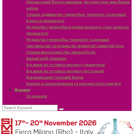
Міжнародний Форум пивоварів, дистиляторів і виробників
напоїв
Успішне садівництво і переробка: технології та інновації.
Вчимося перемагати!
Ягідництво і переробка в умовах воєнного стану: вчимося
перемагати!
Ягідництво і переробка: технології та інновації
Овочівництво та ягідництво: відкритий і закритий ґрунт
Успішне виноградарство і виноробство
Винний клуб «Галерея»
Від землі до готового продукту (зерняткові)
Від землі до готового продукту (кісточкові)
Всеукраїнський горіховий форум
Конгрес із заморожування та холодної логістики ягід
Журнали
Усі журнали