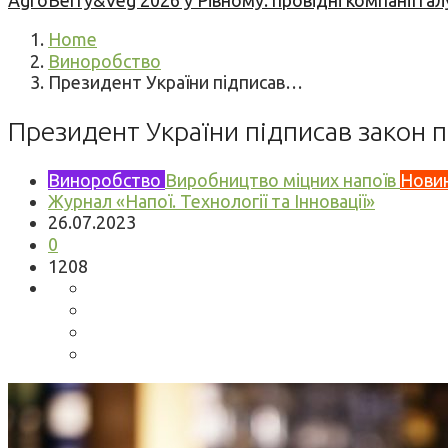
AgroBerry&Veg 2026 у Рівному: провідні компанії гал
Home
Виноробство
Президент України підписав…
Президент України підписав закон 
Виноробство
Виробництво міцних напоїв
Нови
Журнал «Напої. Технології та Інновації»
26.07.2023
0
1208