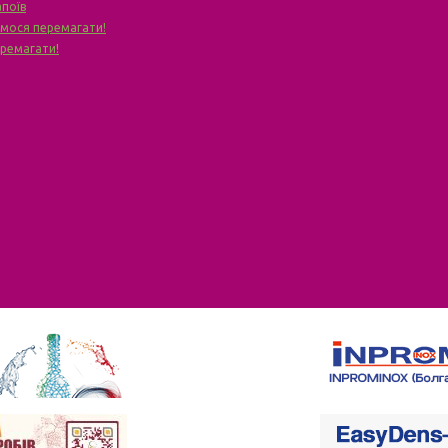
апоїв
чимося перемагати!
еремагати!