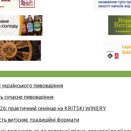
 українського пивоваріння
ь сучасне пивоваріння
026: практичний семінар на KRITSKI WINERY
сть витісняє традиційні формати