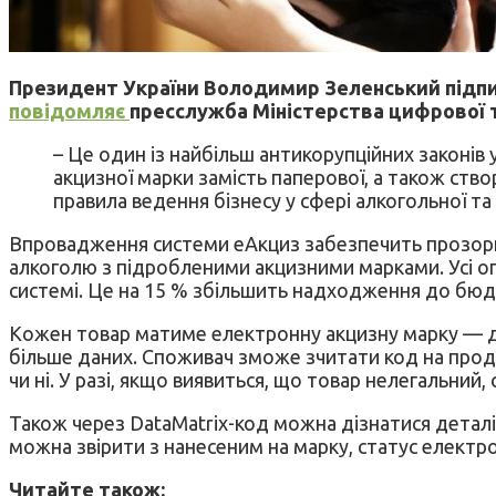
Президент України Володимир Зеленський підписа
повідомляє
пресслужба Міністерства цифрової 
– Це один із найбільш антикорупційних законі
акцизної марки замість паперової, а також ств
правила ведення бізнесу у сфері алкогольної та
Впровадження системи еАкциз забезпечить прозори
алкоголю з підробленими акцизними марками. Усі опе
системі. Це на 15 % збільшить надходження до бюд
Кожен товар матиме електронну акцизну марку — дво
більше даних. Споживач зможе зчитати код на проду
чи ні. У разі, якщо виявиться, що товар нелегальний
Також через DataMatrix-код можна дізнатися деталі 
можна звірити з нанесеним на марку, статус електро
Читайте також: