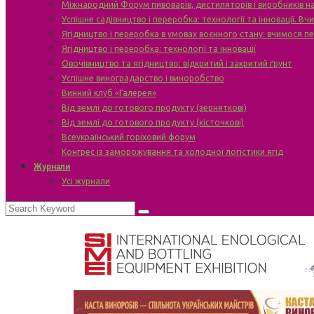
Міжнародний Форум пивоварів, дистиляторів і виробників н
Успішне садівництво і переробка: технології та інновації. В
Ягідництво і переробка в умовах воєнного стану: вчимося п
Ягідництво і переробка: технології та інновації
Овочівництво та ягідництво: відкритий і закритий ґрунт
Успішне виноградарство і виноробство
Винний клуб «Галерея»
Від землі до готового продукту (зерняткові)
Від землі до готового продукту (кісточкові)
Всеукраїнський горіховий форум
Конгрес із заморожування та холодної логістики ягід
Журнали
Усі журнали