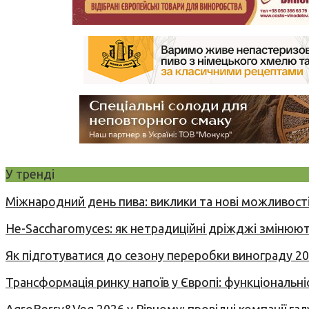
У тренді
Міжнародний день пива: виклики та нові можливості
Не-Saccharomyces: як нетрадиційні дріжджі змінюют
Як підготуватися до сезону переробки винограду 2
Трансформація ринку напоїв у Європі: функціональні