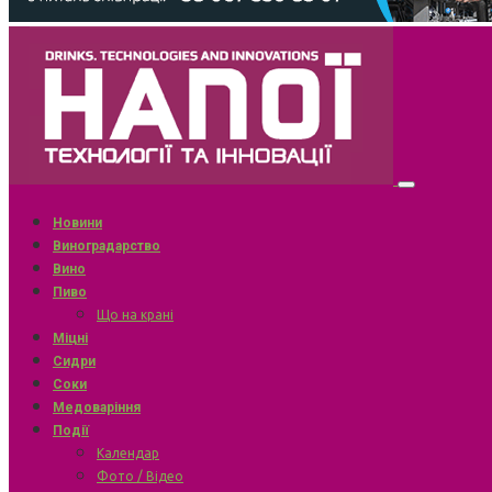
Новини
Виноградарство
Вино
Пиво
Що на крані
Міцні
Сидри
Соки
Медоваріння
Події
Календар
Фото / Відео