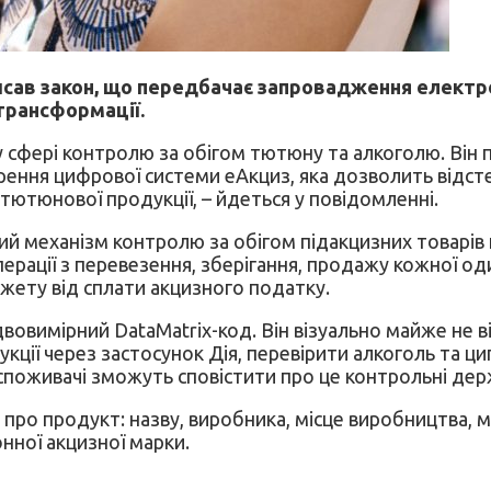
в закон, що передбачає запровадження електронно
трансформації.
в у сфері контролю за обігом тютюну та алкоголю. Ві
орення цифрової системи еАкциз, яка дозволить відст
 тютюнової продукції, – йдеться у повідомленні.
й механізм контролю за обігом підакцизних товарі
рації з перевезення, зберігання, продажу кожної од
жету від сплати акцизного податку.
вимірний DataMatrix-код. Він візуально майже не ві
кції через застосунок Дія, перевірити алкоголь та ц
, споживачі зможуть сповістити про це контрольні дер
про продукт: назву, виробника, місце виробництва, м
нної акцизної марки.