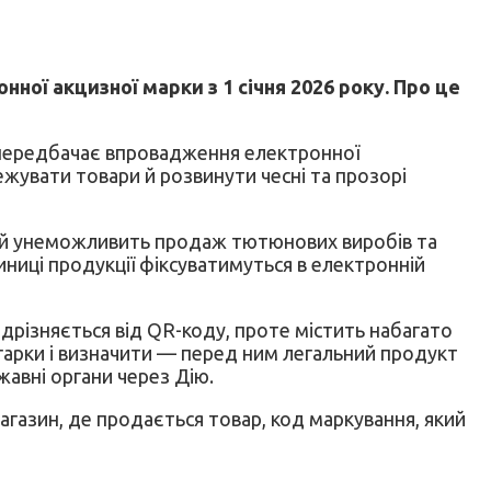
ї акцизної марки з 1 січня 2026 року. Про це
н передбачає впровадження електронної
ежувати товари й розвинути чесні та прозорі
в й унеможливить продаж тютюнових виробів та
иниці продукції фіксуватимуться в електронній
дрізняється від QR-коду, проте містить набагато
игарки і визначити — перед ним легальний продукт
жавні органи через Дію.
агазин, де продається товар, код маркування, який