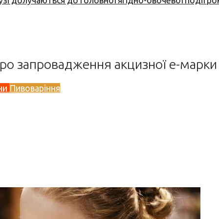
узі долучаються до головної ягідно-овочевої події ро
про запровадження акцизної е-марки
ни
Пивоваріння