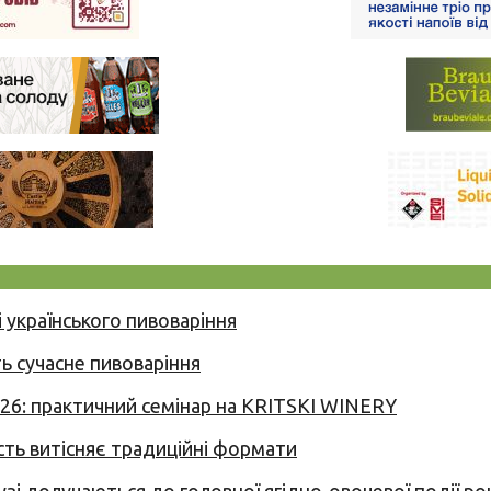
 українського пивоваріння
ь сучасне пивоваріння
026: практичний семінар на KRITSKI WINERY
сть витісняє традиційні формати