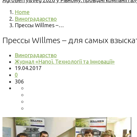
AgroBerry&Veg 2026 у Рівному: провідні компанії гал
Home
Виноградарство
Прессы Willmes –…
Прессы Willmes – для самых взыск
Виноградарство
Журнал «Напої. Технології та Інновації»
19.04.2017
0
306