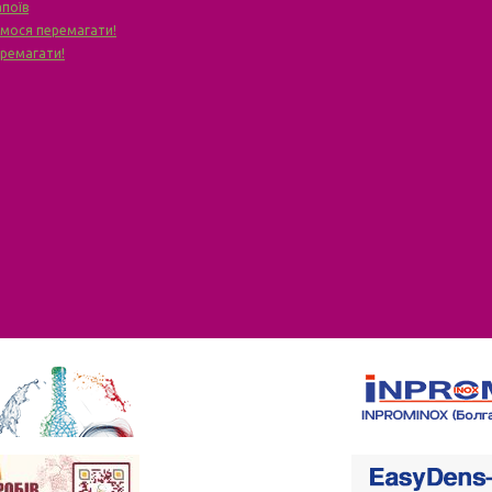
апоїв
чимося перемагати!
еремагати!