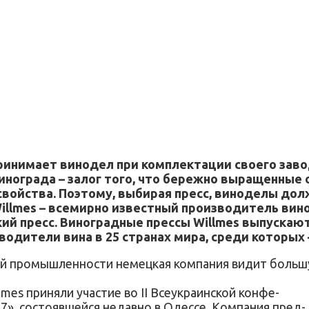
инимает винодел при комплектации своего завод
нограда – залог того, что бережно выращенные
 свойства. Поэтому, выбирая пресс, виноделы д
illmes – всемирно известный производитель вин
ий пресс. Виноградные прессы Willmes выпускают
дители вина в 25 странах мира, среди которых –
ной промышленности немецкая компания видит больш
mes приняли участие во II Всеукраинской конфе-
7», состоявшейся недавно в Одессе. Компания пред-