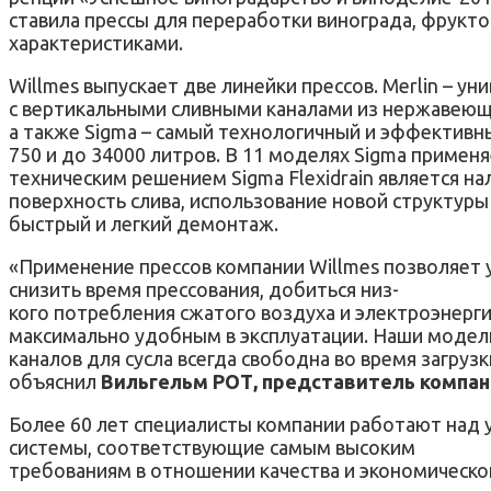
ставила прессы для переработки винограда, фрукт
характеристиками.
Willmes выпускает две линейки прессов. Merlin – у
с вертикальными сливными каналами из нержавеющ
а также Sigma – самый технологичный и эффективн
750 и до 34000 литров. В 11 моделях Sigma примен
техническим решением Sigma Flexidrain является на
поверхность слива, использование новой структуры
быстрый и легкий демонтаж.
«Применение прессов компании Willmes позволяет у
снизить время прессования, добиться низ-
кого потребления сжатого воздуха и электроэнерг
максимально удобным в эксплуатации. Наши модели 
каналов для сусла всегда свободна во время загруз
объяснил
Вильгельм РОТ, представитель компани
Более 60 лет специалисты компании работают над 
системы, соответствующие самым высоким
требованиям в отношении качества и экономическ