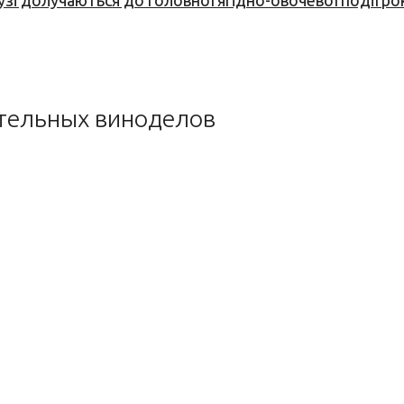
узі долучаються до головної ягідно-овочевої події ро
ательных виноделов