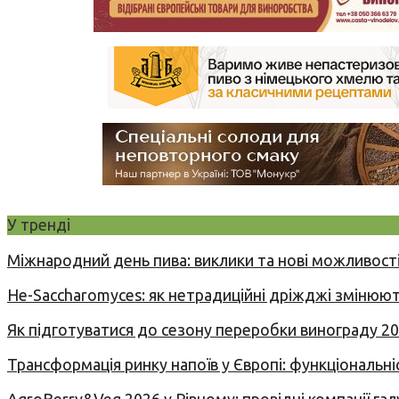
У тренді
Міжнародний день пива: виклики та нові можливості
Не-Saccharomyces: як нетрадиційні дріжджі змінюют
Як підготуватися до сезону переробки винограду 2
Трансформація ринку напоїв у Європі: функціональні