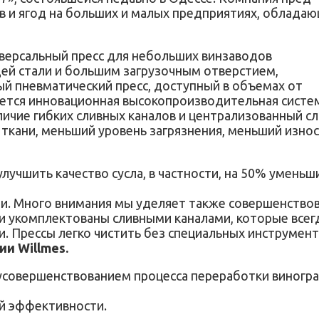
ов и ягод на больших и малых предприятиях, облад
ниверсальный пресс для небольших винзаводов
ей стали и большим загрузочным отверстием,
ый пневматический пресс, доступный в объемах от
яется инновационная высокопроизводительная система
личие гибких сливных каналов и централизованный с
 ткани, меньший уровень загрязнения, меньший износ
лучшить качество сусла, в частности, на 50% уменьш
ии. Много внимания мы уделяет также совершенствов
укомплектованы сливными каналами, которые всегда
ки. Прессы легко чистить без специальных инструмен
и Willmes.
усовершенствованием процесса переработки виногра
ой эффективности.