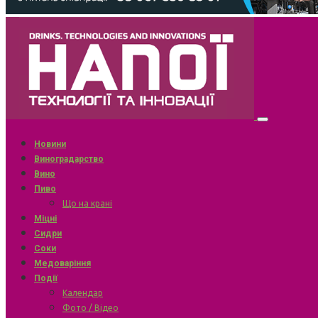
Новини
Виноградарство
Вино
Пиво
Що на крані
Міцні
Сидри
Соки
Медоваріння
Події
Календар
Фото / Відео