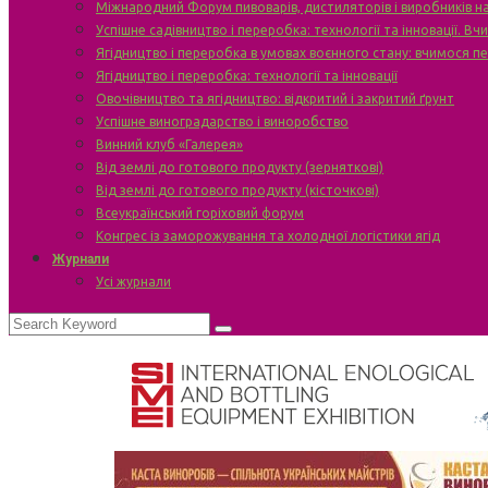
Міжнародний Форум пивоварів, дистиляторів і виробників н
Успішне садівництво і переробка: технології та інновації. В
Ягідництво і переробка в умовах воєнного стану: вчимося п
Ягідництво і переробка: технології та інновації
Овочівництво та ягідництво: відкритий і закритий ґрунт
Успішне виноградарство і виноробство
Винний клуб «Галерея»
Від землі до готового продукту (зерняткові)
Від землі до готового продукту (кісточкові)
Всеукраїнський горіховий форум
Конгрес із заморожування та холодної логістики ягід
Журнали
Усі журнали