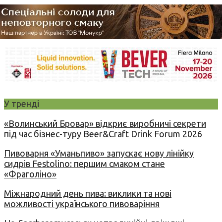
У тренді
«Волинський Бровар» відкриє виробничі секрети
під час бізнес-туру Beer&Craft Drink Forum 2026
Пивоварня «Уманьпиво» запускає нову лінійку
сидрів Festolino: першим смаком стане
«Фраголіно»
Міжнародний день пива: виклики та нові
можливості українського пивоваріння