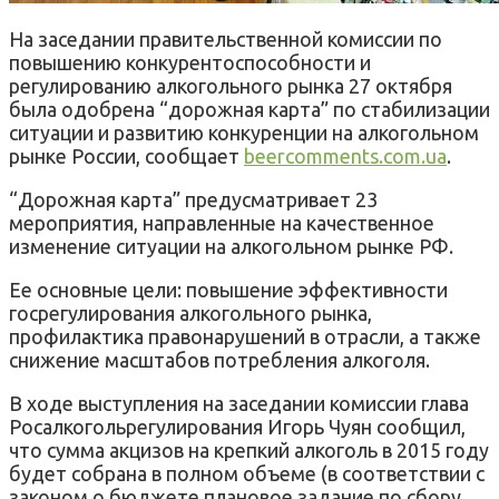
На заседании правительственной комиссии по
повышению конкурентоспособности и
регулированию алкогольного рынка 27 октября
была одобрена “дорожная карта” по стабилизации
ситуации и развитию конкуренции на алкогольном
рынке России, сообщает
beercomments.com.ua
.
“Дорожная карта” предусматривает 23
мероприятия, направленные на качественное
изменение ситуации на алкогольном рынке РФ.
Ее основные цели: повышение эффективности
госрегулирования алкогольного рынка,
профилактика правонарушений в отрасли, а также
снижение масштабов потребления алкоголя.
В ходе выступления на заседании комиссии глава
Росалкогольрегулирования Игорь Чуян сообщил,
что сумма акцизов на крепкий алкоголь в 2015 году
будет собрана в полном объеме (в соответствии с
законом о бюджете плановое задание по сбору