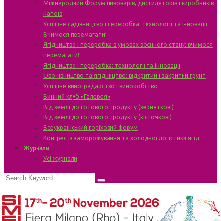
Міжнародний Форум пивоварів, дистиляторів і виробників
напоїв
Успішне садівництво і переробка: технології та інновації.
Вчимося перемагати!
Ягідництво і переробка в умовах воєнного стану: вчимося
перемагати!
Ягідництво і переробка: технології та інновації
Овочівництво та ягідництво: відкритий і закритий ґрунт
Успішне виноградарство і виноробство
Винний клуб «Галерея»
Від землі до готового продукту (зерняткові)
Від землі до готового продукту (кісточкові)
Всеукраїнський горіховий форум
Конгрес із заморожування та холодної логістики ягід
Журнали
Усі журнали