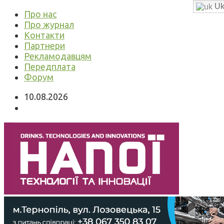
Uk
Про нас
Про журнал
Контакти
Партнери
Рекламодавцям
Передплата
Форум
10.08.2026