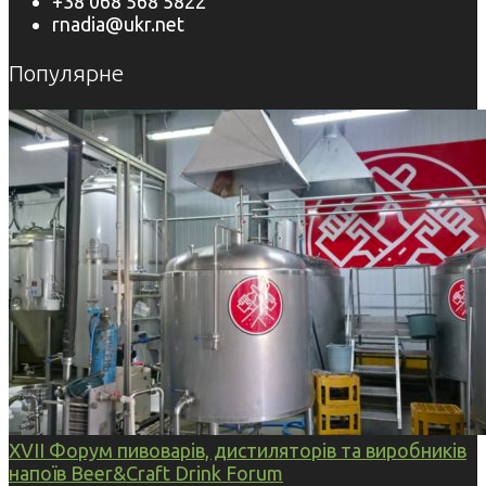
+38 068 568 5822
rnadia@ukr.net
Популярне
XVII Форум пивоварів, дистиляторів та виробників
напоїв Beer&Craft Drink Forum