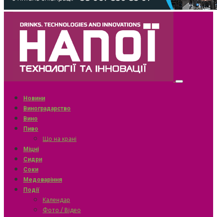
Новини
Виноградарство
Вино
Пиво
Що на крані
Міцні
Сидри
Соки
Медоваріння
Події
Календар
Фото / Відео