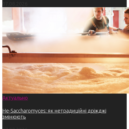
07.08.2026
Актуально
Не-Saccharomyces: як нетрадиційні дріжджі
змінюють