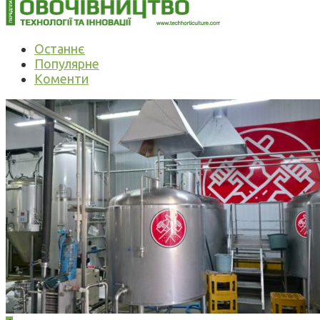
Останнє
Популярне
Коменти