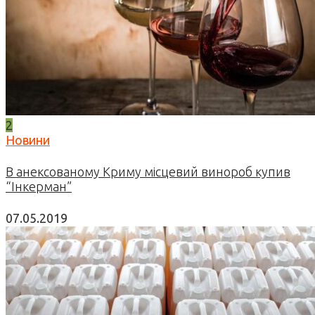
2
Новини
В анексованому Криму місцевий винороб купив
“Інкерман”
07.05.2019