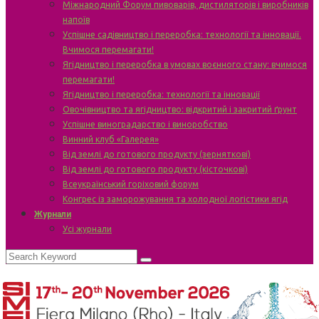
Міжнародний Форум пивоварів, дистиляторів і виробників
напоїв
Успішне садівництво і переробка: технології та інновації.
Вчимося перемагати!
Ягідництво і переробка в умовах воєнного стану: вчимося
перемагати!
Ягідництво і переробка: технології та інновації
Овочівництво та ягідництво: відкритий і закритий ґрунт
Успішне виноградарство і виноробство
Винний клуб «Галерея»
Від землі до готового продукту (зерняткові)
Від землі до готового продукту (кісточкові)
Всеукраїнський горіховий форум
Конгрес із заморожування та холодної логістики ягід
Журнали
Усі журнали