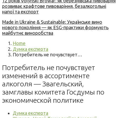
12 років Volynski Browar: як березнівська пивоварня
розвиває крафтове пивоваріння, безалкогольні
напої та експорт
Made in Ukraine & Sustainable: Українське вино
нового покоління — як ESG-практики формують
майбутнє виноробства
Home
Думка експерта
Потребитель не почувствует…
Потребитель не почувствует
изменений в ассортименте
алкоголя — Звагельский,
замглавы комитета Госдумы по
экономической политике
Думка експерта