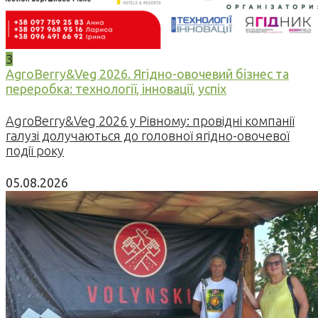
3
AgroBerry&Veg 2026. Ягідно-овочевий бізнес та
переробка: технології, інновації, успіх
AgroBerry&Veg 2026 у Рівному: провідні компанії
галузі долучаються до головної ягідно-овочевої
події року
05.08.2026