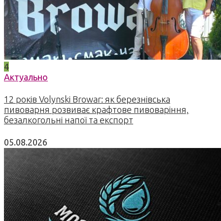
4
Актуально
12 років Volynski Browar: як березнівська
пивоварня розвиває крафтове пивоваріння,
безалкогольні напої та експорт
05.08.2026