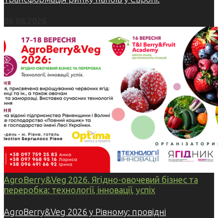
06.08.2026
AgroBerry&Veg 2026. Ягідно-овочевий бізнес та
переробка: технології, інновації, успіх
AgroBerry&Veg 2026 у Рівному: провідні