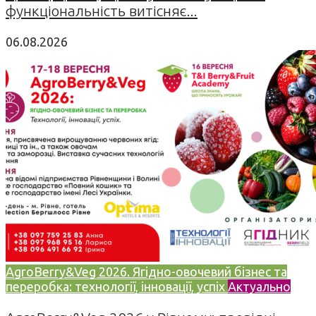
функціональність витісняє...
06.08.2026
AgroBerry&Veg 2026. Ягідно-овочевий бізнес та
переробка: технології, інновації, успіх
Актуально