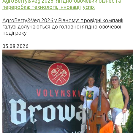
AgroBerry&Veg 2026. Ягідно-овочевий бізнес та
переробка: технології, інновації, успіх
AgroBerry&Veg 2026 у Рівному: провідні компанії
галузі долучаються до головної ягідно-овочевої
події року
05.08.2026