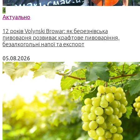
4
Актуально
12 років Volynski Browar: як березнівська
пивоварня розвиває крафтове пивоваріння,
безалкогольні напої та експорт
05.08.2026