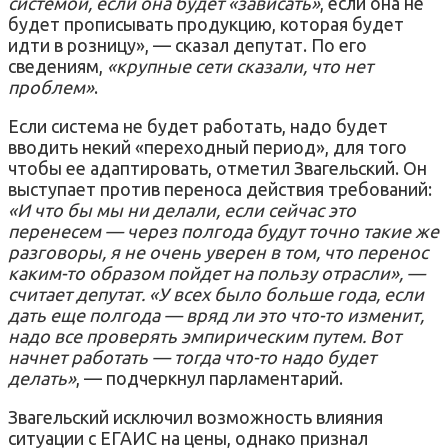
системой, если она будет «зависать»
, если она не
будет прописывать продукцию, которая будет
идти в розницу», — сказал депутат. По его
сведениям,
«крупные сети сказали, что нет
проблем»
.
Если система не будет работать, надо будет
вводить некий «переходный период», для того
чтобы ее адаптировать, отметил Звагельский. Он
выступает против переноса действия требований:
«И что бы мы ни делали, если сейчас это
перенесем — через полгода будут точно такие же
разговоры, я не очень уверен в том, что перенос
каким-то образом пойдет на пользу отрасли», —
считает депутат. «У всех было больше года, если
дать еще полгода — вряд ли это что-то изменит,
надо все проверять эмпирическим путем. Вот
начнет работать — тогда что-то надо будет
делать»
, — подчеркнул парламентарий.
Звагельский исключил возможность влияния
ситуации с ЕГАИС на цены, однако признал