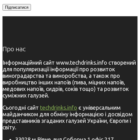
Про нас
Інформаційний сайт www.techdrinks.info створений
для популяризації інформації про розвиток
виноградарства та виноробства, а також про
виробництво інших напоїв (пива, міцних напоїв,
медових напоїв, сидрів, соків тощо) та розвиток
суміжних галузей.
Сьогодні сайт
techdrinks.info
є універсальним
майданчиком для обміну інформацією і досвідом
представників згаданих галузей України, Європи і
світу.
33028 м.Рівне, вул.Соборна,1 офіс 217