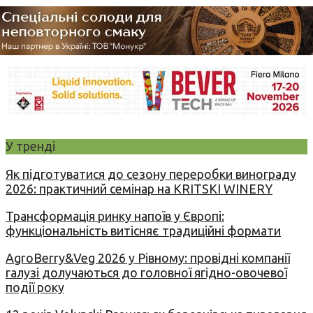
У тренді
Як підготуватися до сезону переробки винограду
2026: практичний семінар на KRITSKI WINERY
Трансформація ринку напоїв у Європі:
функціональність витісняє традиційні формати
AgroBerry&Veg 2026 у Рівному: провідні компанії
галузі долучаються до головної ягідно-овочевої
події року