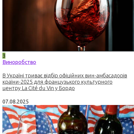
3
Виноробство
В Україні триває відбір офіційних вин-амбасадорів
країни-2025 для французького культурного
центру La Cité du Vin у Бордо
07.08.2025