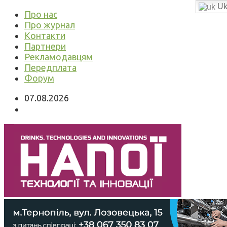
Uk
Про нас
Про журнал
Контакти
Партнери
Рекламодавцям
Передплата
Форум
07.08.2026