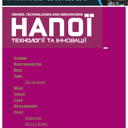
Новини
Виноградарство
Вино
Пиво
Що на крані
Міцні
Сидри
Соки
Медоваріння
Події
Календар
Фото / Відео